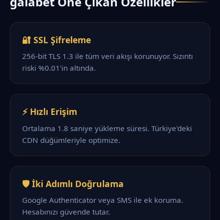
galabet Öne Çıkan Özellikler
🔐 SSL Şifreleme
256-bit TLS 1.3 ile tüm veri akışı korunuyor. Sızıntı
riski %0.01'in altında.
⚡ Hızlı Erişim
Ortalama 1.8 saniye yükleme süresi. Türkiye'deki
CDN düğümleriyle optimize.
🛡️ İki Adımlı Doğrulama
Google Authenticator veya SMS ile ek koruma.
Hesabınızı güvende tutar.