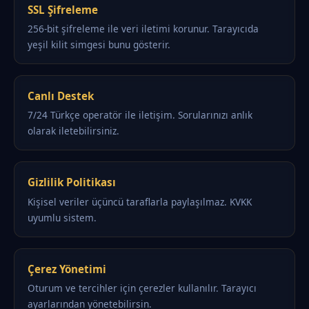
SSL Şifreleme
256-bit şifreleme ile veri iletimi korunur. Tarayıcıda
yeşil kilit simgesi bunu gösterir.
Canlı Destek
7/24 Türkçe operatör ile iletişim. Sorularınızı anlık
olarak iletebilirsiniz.
Gizlilik Politikası
Kişisel veriler üçüncü taraflarla paylaşılmaz. KVKK
uyumlu sistem.
Çerez Yönetimi
Oturum ve tercihler için çerezler kullanılır. Tarayıcı
ayarlarından yönetebilirsin.