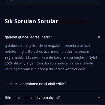
Sık Sorulan Sorular
+
galabet güncel adresi nedir?
galabet resmi giriş adresi m.galabetresmi.co olarak
belirlenmiştir. Bu adres üzerinden platforma erişim
sağlanabilir. SSL sertifikası ile korunan bu bağlantı, Eylül
2026 itibarıyla yeniden doğrulanmıştır. Sahte sitelerle
karşılaşmamak için adresi dikkatlice kontrol edin.
+
İki adımlı doğrulama nasıl aktif edilir?
Profil ayarlarından "Güvenlik" bölümüne gidin, "İki Adımlı
+
Şifre mi unuttum, ne yapmalıyım?
Doğrulama" seçeneğini etkinleştirin. Google
Authenticator veya SMS yöntemini tercih edebilirsiniz. Bu