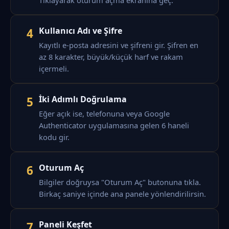
Kullanıcı Adı ve Şifre
4
Kayıtlı e-posta adresini ve şifreni gir. Şifren en
az 8 karakter, büyük/küçük harf ve rakam
içermeli.
İki Adımlı Doğrulama
5
Eğer açık ise, telefonuna veya Google
Authenticator uygulamasına gelen 6 haneli
kodu gir.
Oturum Aç
6
Bilgiler doğruysa "Oturum Aç" butonuna tıkla.
Birkaç saniye içinde ana panele yönlendirilirsin.
Paneli Keşfet
7