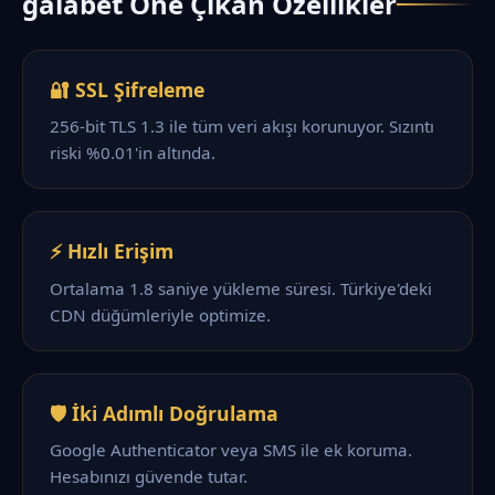
galabet Öne Çıkan Özellikler
🔐 SSL Şifreleme
256-bit TLS 1.3 ile tüm veri akışı korunuyor. Sızıntı
riski %0.01'in altında.
⚡ Hızlı Erişim
Ortalama 1.8 saniye yükleme süresi. Türkiye'deki
CDN düğümleriyle optimize.
🛡️ İki Adımlı Doğrulama
Google Authenticator veya SMS ile ek koruma.
Hesabınızı güvende tutar.