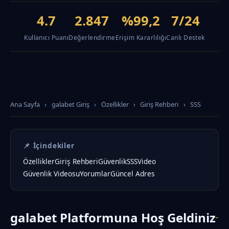
4.7
2.847
%99,2
7/24
Kullanıcı Puanı
Değerlendirme
Erişim Kararlılığı
Canlı Destek
Ana Sayfa
›
galabet Giriş
›
Özellikler
›
Giriş Rehberi
›
SSS
📌 İçindekiler
Özellikler
Giriş Rehberi
Güvenlik
SSS
Video
Güvenlik Videosu
Yorumlar
Güncel Adres
galabet Platformuna Hoş Geldiniz