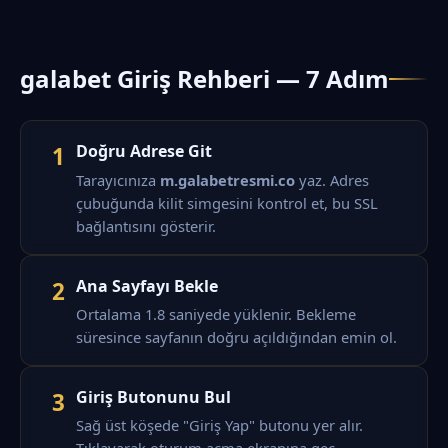
galabet Giriş Rehberi — 7 Adım
Doğru Adrese Git
1
Tarayıcınıza
m.galabetresmi.co
yaz. Adres
çubuğunda kilit simgesini kontrol et, bu SSL
bağlantısını gösterir.
Ana Sayfayı Bekle
2
Ortalama 1.8 saniyede yüklenir. Bekleme
süresince sayfanın doğru açıldığından emin ol.
Giriş Butonunu Bul
3
Sağ üst köşede "Giriş Yap" butonu yer alır.
Tıklayarak oturum açma ekranına geç.