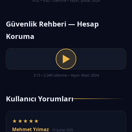
4:32 • 4.821 izlenme • Yayın: Şubat 2024
Güvenlik Rehberi — Hesap
Koruma
▶
3:15 • 2.340 izlenme • Yayın: Mart 2024
Kullanıcı Yorumları
★★★★★
Mehmet Yılmaz
· 10 Şubat 2025