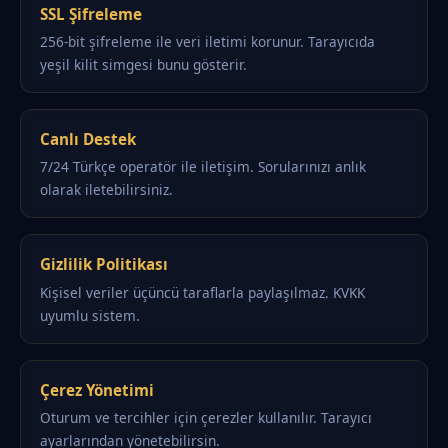
SSL Şifreleme
256-bit şifreleme ile veri iletimi korunur. Tarayıcıda
yeşil kilit simgesi bunu gösterir.
Canlı Destek
7/24 Türkçe operatör ile iletişim. Sorularınızı anlık
olarak iletebilirsiniz.
Gizlilik Politikası
Kişisel veriler üçüncü taraflarla paylaşılmaz. KVKK
uyumlu sistem.
Çerez Yönetimi
Oturum ve tercihler için çerezler kullanılır. Tarayıcı
ayarlarından yönetebilirsin.