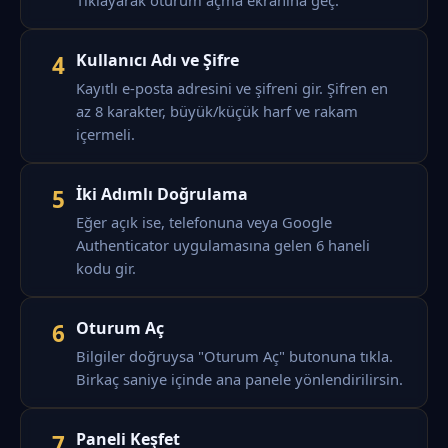
Kullanıcı Adı ve Şifre
4
Kayıtlı e-posta adresini ve şifreni gir. Şifren en
az 8 karakter, büyük/küçük harf ve rakam
içermeli.
İki Adımlı Doğrulama
5
Eğer açık ise, telefonuna veya Google
Authenticator uygulamasına gelen 6 haneli
kodu gir.
Oturum Aç
6
Bilgiler doğruysa "Oturum Aç" butonuna tıkla.
Birkaç saniye içinde ana panele yönlendirilirsin.
Paneli Keşfet
7