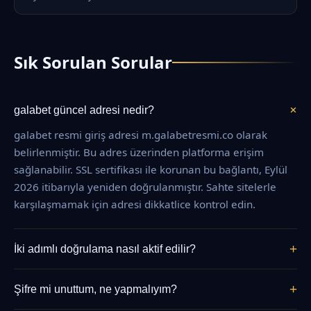
Sık Sorulan Sorular
+
galabet güncel adresi nedir?
galabet resmi giriş adresi m.galabetresmi.co olarak
belirlenmiştir. Bu adres üzerinden platforma erişim
sağlanabilir. SSL sertifikası ile korunan bu bağlantı, Eylül
2026 itibarıyla yeniden doğrulanmıştır. Sahte sitelerle
karşılaşmamak için adresi dikkatlice kontrol edin.
+
İki adımlı doğrulama nasıl aktif edilir?
Profil ayarlarından "Güvenlik" bölümüne gidin, "İki Adımlı
+
Şifre mi unuttum, ne yapmalıyım?
Doğrulama" seçeneğini etkinleştirin. Google
Authenticator veya SMS yöntemini tercih edebilirsiniz. Bu