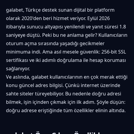
galabet, Türkçe destek sunan dijital bir platform
olarak 2020'den beri hizmet veriyor. Eylül 2026
itibarıyla sunucu altyapısı yenilendi ve yanıt süresi 1.8
saniyeye düştü. Peki bu ne anlama gelir? Kullanıcıların
oturum açma sırasında yaşadığı gecikmeler
minimuma indi. Ama asıl mesele güvenlik: 256-bit SSL
sertifikası ve iki adımlı doğrulama ile hesap koruması
sağlanıyor.
Ve aslında, galabet kullanıcılarının en çok merak ettiği
konu güncel adres bilgisi. Çünkü internet üzerinde
sahte siteler türeyebiliyor. Bu nedenle doğru adresi
bilmek, işin içinden çıkmak için ilk adım. Şöyle düşün:
doğru adrese eriştiğinde tüm özellikler elinin altında.