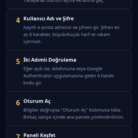
Kullanıcı Adı ve Şifre
4
Kayıtlı e-posta adresini ve şifreni gir. Şifren en
az 8 karakter, büyük/küçük harf ve rakam
içermeli.
İki Adımlı Doğrulama
5
Eğer açık ise, telefonuna veya Google
Authenticator uygulamasına gelen 6 haneli
kodu gir.
Oturum Aç
6
Bilgiler doğruysa "Oturum Aç" butonuna tıkla.
Birkaç saniye içinde ana panele yönlendirilirsin.
Paneli Keşfet
7