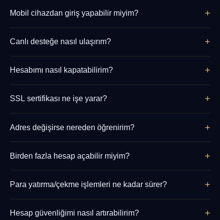
Giriş sayfasında "Şifremi Unuttum" bağlantısına
işlem yaklaşık 2 dakikanızı alır ve hesap güvenliğini
+
Mobil cihazdan giriş yapabilir miyim?
tıklayarak e-posta adresinize şifre sıfırlama bağlantısı
önemli ölçüde artırır.
gönderebilirsiniz. Bağlantı 30 dakika boyunca geçerlidir.
Evet, platform tamamen responsive olarak tasarlanmıştır.
Yeni şifre belirlerken en az 8 karakter, büyük-küçük harf
+
Canlı desteğe nasıl ulaşırım?
iOS ve Android cihazlarda tarayıcı üzerinden sorunsuz
ve rakam kullanmanız önerilir.
çalışır. Mobil uyumluluk testleri 2026 Ağustos'unda
Ana sayfanın sağ alt köşesinde canlı destek simgesi
yapılmış ve tüm temel işlevler mobilde de çalışmaktadır.
+
Hesabımı nasıl kapatabilirim?
bulunur. Tıkladığınızda bir sohbet penceresi açılır. Türkçe
destek operatörleri 7/24 hizmet verir. Ortalama yanıt
Hesap kapatma işlemi için profil ayarlarında "Hesabı
süresi 45 saniyedir.
+
SSL sertifikası ne işe yarar?
Kapat" bölümüne gidin. İşlemi onaylamadan önce tüm
bakiyenizi çekmeniz gerekir. Kapatma işlemi 24 saat
SSL (Güvenli Yuva Katmanı) sertifikası, tarayıcı ile sunucu
içinde gerçekleştirilir. Bu süre içinde tekrar açmak
+
Adres değişirse nereden öğrenirim?
arasındaki veri aktarımını şifreler. Bu sayede kişisel
isterseniz destek ekibiyle iletişime geçebilirsiniz.
bilgileriniz ve şifreniz üçüncü taraflarca okunamaz.
Güncel adres değişiklikleri resmi sosyal medya
galabet 256-bit TLS 1.3 şifreleme kullanır.
+
Birden fazla hesap açabilir miyim?
hesaplarından duyurulur. Ayrıca e-posta bültenine kayıtlı
olan kullanıcılara da bildirim gönderilir. Herhangi bir
Platform kuralları gereği her kullanıcı tek bir hesap
değişiklikte bu sayfa da güncellenir, sık sık kontrol edin.
+
Para yatırma/çekme işlemleri ne kadar sürer?
açabilir. Birden fazla hesap tespiti durumunda hesaplar
incelenir ve kullanıcı bilgilendirilir. Bu kural, platformun
Para yatırma işlemleri genellikle anında gerçekleşir.
adil kullanımını sağlamak içindir.
+
Hesap güvenliğimi nasıl artırabilirim?
Çekme talepleri ise bankaya bağlı olarak 1-3 iş günü