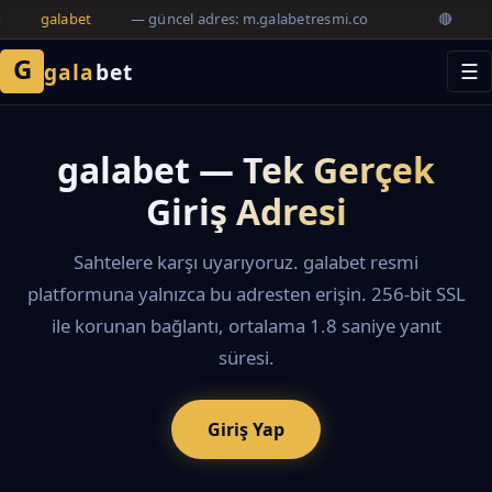
galabet
— güncel adres: m.galabetresmi.co
🔴
G
gala
bet
☰
galabet — Tek Gerçek
Giriş Adresi
Sahtelere karşı uyarıyoruz. galabet resmi
platformuna yalnızca bu adresten erişin. 256-bit SSL
ile korunan bağlantı, ortalama 1.8 saniye yanıt
süresi.
Giriş Yap