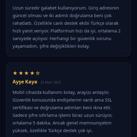
Uzun süredir galabet kullanıyorum. Giriş adresinin
güncel olması ve iki adımlı doğrulama beni çok
rahatlattı. Özellikle canlı destek ekibi Türkçe olarak
hızlı yanıt veriyor. Platformun hızı da iyi, ortalama 2
saniyede açılıyor. Herhangi bir güvenlik sorunu
yaşamadım, şifre değişiklikleri kolay.
★★★★☆
Ayşe Kaya
· 22 Mart 2025
Mobil cihazda kullanımı kolay, arayüz anlaşılır.
Güvenlik konusunda endişelerim vardı ama SSL
sertifikası ve doğrulama adımları beni ikna etti.
Sadece şifre sıfırlama işlemi biraz uzun sürüyor,
ortalama 5 dakika. Ancak genel memnuniyetim
yüksek, özellikle Türkçe destek çok iyi.