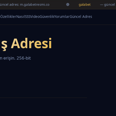
l adres: m.galabetresmi.co
🔴
galabet
— güncel adre
Özellikler
Nasıl
SSS
Video
Güvenlik
Yorumlar
Güncel Adres
ş Adresi
 erişin. 256-bit