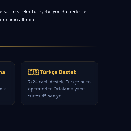
e sahte siteler türeyebiliyor. Bu nedenle
r elinin altında.
ama
🇹🇷 Türkçe Destek
7/24 canlı destek, Türkçe bilen
nızı
operatörler. Ortalama yanıt
süresi 45 saniye.