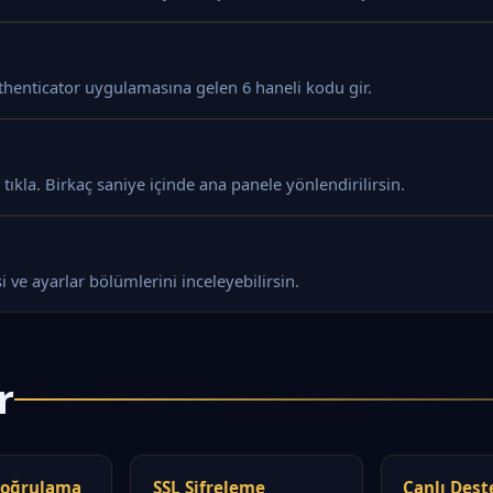
thenticator uygulamasına gelen 6 haneli kodu gir.
kla. Birkaç saniye içinde ana panele yönlendirilirsin.
i ve ayarlar bölümlerini inceleyebilirsin.
r
 Doğrulama
SSL Şifreleme
Canlı Dest