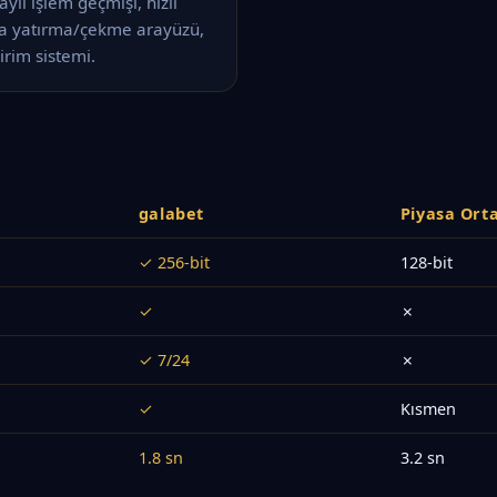
aylı işlem geçmişi, hızlı
a yatırma/çekme arayüzü,
dirim sistemi.
galabet
Piyasa Ort
✓ 256-bit
128-bit
✓
✗
✓ 7/24
✗
✓
Kısmen
1.8 sn
3.2 sn