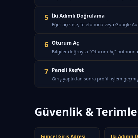
İki Adımlı Doğrulama
5
Eğer açık ise, telefonuna veya Google Au
Oturum Aç
6
Bilgiler doğruysa "Oturum Aç" butonuna tı
Paneli Keşfet
7
Giriş yaptıktan sonra profil, işlem geçmiş
Güvenlik & Terimle
Güncel Giriş Adresi
İki Adımlı