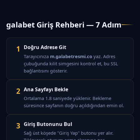
galabet Giriş Rehberi — 7 Adım
Doğru Adrese Git
1
Tarayıcınıza
m.galabetresmi.co
yaz. Adres
çubuğunda kilit simgesini kontrol et, bu SSL
bağlantısını gösterir.
Ana Sayfayı Bekle
2
Ortalama 1.8 saniyede yüklenir. Bekleme
süresince sayfanın doğru açıldığından emin ol.
Giriş Butonunu Bul
3
Sağ üst köşede "Giriş Yap" butonu yer alır.
Tıklayarak oturum açma ekranına geç.