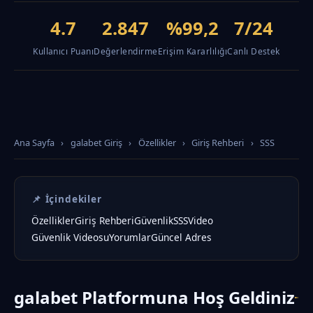
4.7
2.847
%99,2
7/24
Kullanıcı Puanı
Değerlendirme
Erişim Kararlılığı
Canlı Destek
Ana Sayfa
›
galabet Giriş
›
Özellikler
›
Giriş Rehberi
›
SSS
📌 İçindekiler
Özellikler
Giriş Rehberi
Güvenlik
SSS
Video
Güvenlik Videosu
Yorumlar
Güncel Adres
galabet Platformuna Hoş Geldiniz