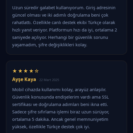
Uzun süredir galabet kullanıyorum. Giriş adresinin
güncel olması ve iki adımlı doğrulama beni çok
rahatlattı. Özellikle canlı destek ekibi Türkçe olarak
hızlı yanıt veriyor. Platformun hızı da iyi, ortalama 2
saniyede açılıyor. Herhangi bir güvenlik sorunu
yaşamadım, şifre değişiklikleri kolay.
★★★★☆
Ayşe Kaya
· 22 Mart 2025
Mobil cihazda kullanımı kolay, arayüz anlaşılır.
Güvenlik konusunda endişelerim vardı ama SSL
sertifikası ve doğrulama adımları beni ikna etti.
Sadece şifre sıfırlama işlemi biraz uzun sürüyor,
ortalama 5 dakika. Ancak genel memnuniyetim
yüksek, özellikle Türkçe destek çok iyi.