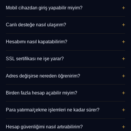
Giriş sayfasında "Şifremi Unuttum" bağlantısına
işlem yaklaşık 2 dakikanızı alır ve hesap güvenliğini
+
Mobil cihazdan giriş yapabilir miyim?
tıklayarak e-posta adresinize şifre sıfırlama bağlantısı
önemli ölçüde artırır.
gönderebilirsiniz. Bağlantı 30 dakika boyunca geçerlidir.
Evet, platform tamamen responsive olarak tasarlanmıştır.
Yeni şifre belirlerken en az 8 karakter, büyük-küçük harf
+
Canlı desteğe nasıl ulaşırım?
iOS ve Android cihazlarda tarayıcı üzerinden sorunsuz
ve rakam kullanmanız önerilir.
çalışır. Mobil uyumluluk testleri 2026 Ağustos'unda
Ana sayfanın sağ alt köşesinde canlı destek simgesi
yapılmış ve tüm temel işlevler mobilde de çalışmaktadır.
+
Hesabımı nasıl kapatabilirim?
bulunur. Tıkladığınızda bir sohbet penceresi açılır. Türkçe
destek operatörleri 7/24 hizmet verir. Ortalama yanıt
Hesap kapatma işlemi için profil ayarlarında "Hesabı
süresi 45 saniyedir.
+
SSL sertifikası ne işe yarar?
Kapat" bölümüne gidin. İşlemi onaylamadan önce tüm
bakiyenizi çekmeniz gerekir. Kapatma işlemi 24 saat
SSL (Güvenli Yuva Katmanı) sertifikası, tarayıcı ile sunucu
içinde gerçekleştirilir. Bu süre içinde tekrar açmak
+
Adres değişirse nereden öğrenirim?
arasındaki veri aktarımını şifreler. Bu sayede kişisel
isterseniz destek ekibiyle iletişime geçebilirsiniz.
bilgileriniz ve şifreniz üçüncü taraflarca okunamaz.
Güncel adres değişiklikleri resmi sosyal medya
galabet 256-bit TLS 1.3 şifreleme kullanır.
+
Birden fazla hesap açabilir miyim?
hesaplarından duyurulur. Ayrıca e-posta bültenine kayıtlı
olan kullanıcılara da bildirim gönderilir. Herhangi bir
Platform kuralları gereği her kullanıcı tek bir hesap
değişiklikte bu sayfa da güncellenir, sık sık kontrol edin.
+
Para yatırma/çekme işlemleri ne kadar sürer?
açabilir. Birden fazla hesap tespiti durumunda hesaplar
incelenir ve kullanıcı bilgilendirilir. Bu kural, platformun
Para yatırma işlemleri genellikle anında gerçekleşir.
adil kullanımını sağlamak içindir.
+
Hesap güvenliğimi nasıl artırabilirim?
Çekme talepleri ise bankaya bağlı olarak 1-3 iş günü