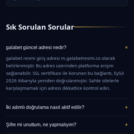
Sık Sorulan Sorular
+
galabet güncel adresi nedir?
galabet resmi giriş adresi m.galabetresmi.co olarak
belirlenmiştir. Bu adres üzerinden platforma erişim
sağlanabilir. SSL sertifikası ile korunan bu bağlantı, Eylül
2026 itibarıyla yeniden doğrulanmıştır. Sahte sitelerle
karşılaşmamak için adresi dikkatlice kontrol edin.
+
İki adımlı doğrulama nasıl aktif edilir?
Profil ayarlarından "Güvenlik" bölümüne gidin, "İki Adımlı
+
Şifre mi unuttum, ne yapmalıyım?
Doğrulama" seçeneğini etkinleştirin. Google
Authenticator veya SMS yöntemini tercih edebilirsiniz. Bu