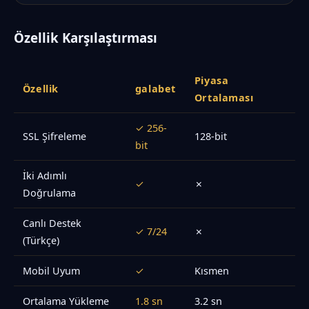
Özellik Karşılaştırması
Piyasa
Özellik
galabet
Ortalaması
✓ 256-
SSL Şifreleme
128-bit
bit
İki Adımlı
✓
✗
Doğrulama
Canlı Destek
✓ 7/24
✗
(Türkçe)
Mobil Uyum
✓
Kısmen
Ortalama Yükleme
1.8 sn
3.2 sn