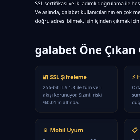
SSL sertifikası ve iki adımlı doğrulama ile h
Ve aslında, galabet kullanıcılarının en çok m
doğru adresi bilmek, işin içinden çıkmak için 
galabet Öne Çıkan 
🔐 SSL Şifreleme
⚡ H
256-bit TLS 1.3 ile tüm veri
Ort
akışı korunuyor. Sızıntı riski
sür
%0.01'in altında.
düğ
📱 Mobil Uyum
📋 