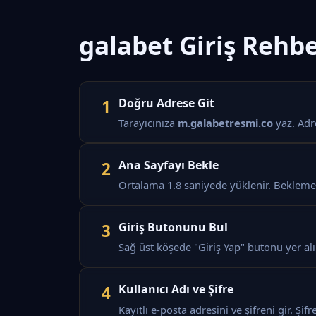
galabet Giriş Rehb
Doğru Adrese Git
1
Tarayıcınıza
m.galabetresmi.co
yaz. Adre
Ana Sayfayı Bekle
2
Ortalama 1.8 saniyede yüklenir. Bekleme
Giriş Butonunu Bul
3
Sağ üst köşede "Giriş Yap" butonu yer al
Kullanıcı Adı ve Şifre
4
Kayıtlı e-posta adresini ve şifreni gir. Ş