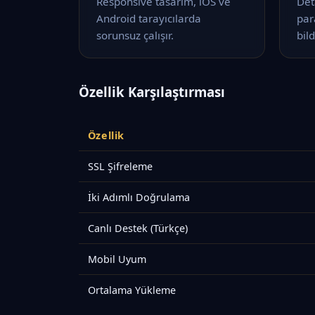
Responsive tasarım, iOS ve
Det
Android tarayıcılarda
par
sorunsuz çalışır.
bil
Özellik Karşılaştırması
Özellik
SSL Şifreleme
İki Adımlı Doğrulama
Canlı Destek (Türkçe)
Mobil Uyum
Ortalama Yükleme