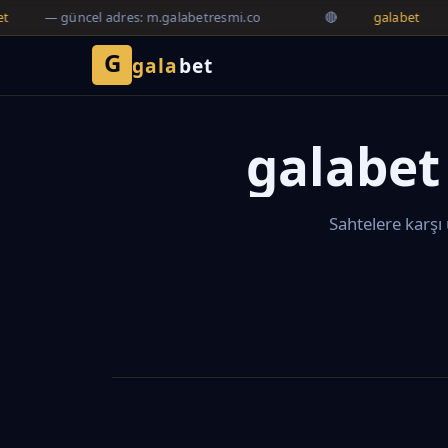
— güncel adres: m.galabetresmi.co
🔴
galabet
— 
G
gala
bet
galabet
Sahtelere karşı