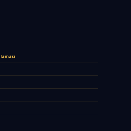
alaması