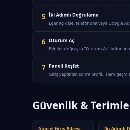
İki Adımlı Doğrulama
5
Eğer açık ise, telefonuna veya Google Au
Oturum Aç
6
Bilgiler doğruysa "Oturum Aç" butonuna tı
Paneli Keşfet
7
Giriş yaptıktan sonra profil, işlem geçmiş
Güvenlik & Terimle
Güncel Giriş Adresi
İki Adımlı