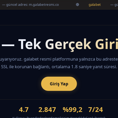
güncel adres: m.galabetresmi.co
🔴
galabet
— güncel
 — Tek Gerçek Giri
 uyarıyoruz. galabet resmi platformuna yalnızca bu adresten
SSL ile korunan bağlantı, ortalama 1.8 saniye yanıt süresi.
Giriş Yap
4.7
2.847
%99,2
7/24