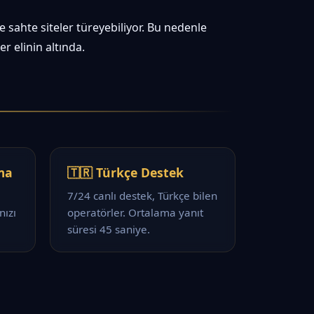
e sahte siteler türeyebiliyor. Bu nedenle
r elinin altında.
ama
🇹🇷 Türkçe Destek
7/24 canlı destek, Türkçe bilen
nızı
operatörler. Ortalama yanıt
süresi 45 saniye.