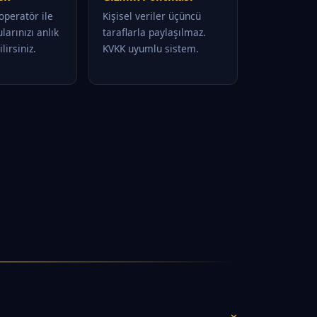
operatör ile
Kişisel veriler üçüncü
ularınızı anlık
taraflarla paylaşılmaz.
lirsiniz.
KVKK uyumlu sistem.