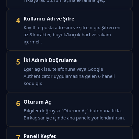
Kullanıcı Adı ve Şifre
4
Kayıtlı e-posta adresini ve şifreni gir. Şifren en
az 8 karakter, büyük/küçük harf ve rakam
içermeli.
İki Adımlı Doğrulama
5
Eğer açık ise, telefonuna veya Google
Authenticator uygulamasına gelen 6 haneli
kodu gir.
Oturum Aç
6
Bilgiler doğruysa "Oturum Aç" butonuna tıkla.
Birkaç saniye içinde ana panele yönlendirilirsin.
Paneli Keşfet
7