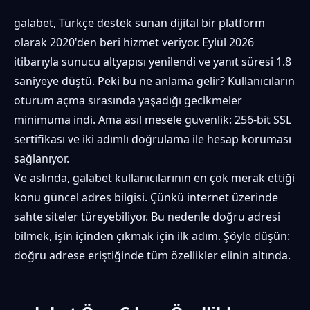
galabet, Türkçe destek sunan dijital bir platform
olarak 2020'den beri hizmet veriyor. Eylül 2026
itibarıyla sunucu altyapısı yenilendi ve yanıt süresi 1.8
saniyeye düştü. Peki bu ne anlama gelir? Kullanıcıların
oturum açma sırasında yaşadığı gecikmeler
minimuma indi. Ama asıl mesele güvenlik: 256-bit SSL
sertifikası ve iki adımlı doğrulama ile hesap koruması
sağlanıyor.
Ve aslında, galabet kullanıcılarının en çok merak ettiği
konu güncel adres bilgisi. Çünkü internet üzerinde
sahte siteler türeyebiliyor. Bu nedenle doğru adresi
bilmek, işin içinden çıkmak için ilk adım. Şöyle düşün:
doğru adrese eriştiğinde tüm özellikler elinin altında.