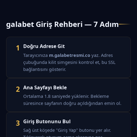
galabet Giriş Rehberi — 7 Adım
Doğru Adrese Git
1
Tarayıcınıza
m.galabetresmi.co
yaz. Adres
çubuğunda kilit simgesini kontrol et, bu SSL
bağlantısını gösterir.
Ana Sayfayı Bekle
2
Ortalama 1.8 saniyede yüklenir. Bekleme
süresince sayfanın doğru açıldığından emin ol.
Giriş Butonunu Bul
3
Sağ üst köşede "Giriş Yap" butonu yer alır.
Tıklayarak oturum açma ekranına geç.