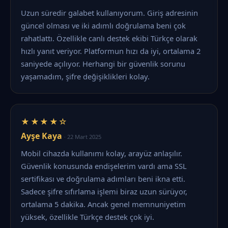
Uzun süredir galabet kullanıyorum. Giriş adresinin
güncel olması ve iki adımlı doğrulama beni çok
rahatlattı. Özellikle canlı destek ekibi Türkçe olarak
hızlı yanıt veriyor. Platformun hızı da iyi, ortalama 2
saniyede açılıyor. Herhangi bir güvenlik sorunu
yaşamadım, şifre değişiklikleri kolay.
★★★★☆
Ayşe Kaya
· 22 Mart 2025
Mobil cihazda kullanımı kolay, arayüz anlaşılır.
Güvenlik konusunda endişelerim vardı ama SSL
sertifikası ve doğrulama adımları beni ikna etti.
Sadece şifre sıfırlama işlemi biraz uzun sürüyor,
ortalama 5 dakika. Ancak genel memnuniyetim
yüksek, özellikle Türkçe destek çok iyi.