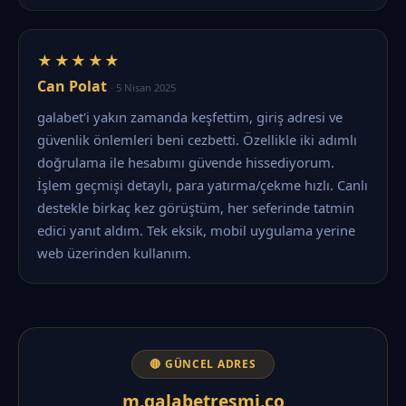
★★★★★
Can Polat
· 5 Nisan 2025
galabet'i yakın zamanda keşfettim, giriş adresi ve
güvenlik önlemleri beni cezbetti. Özellikle iki adımlı
doğrulama ile hesabımı güvende hissediyorum.
İşlem geçmişi detaylı, para yatırma/çekme hızlı. Canlı
destekle birkaç kez görüştüm, her seferinde tatmin
edici yanıt aldım. Tek eksik, mobil uygulama yerine
web üzerinden kullanım.
🔴 GÜNCEL ADRES
m.galabetresmi.co