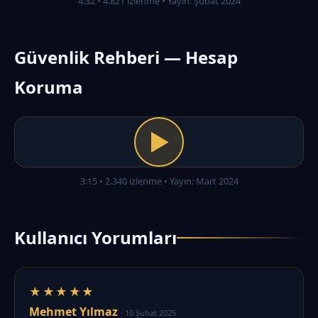
4:32 • 4.821 izlenme • Yayın: Şubat 2024
Güvenlik Rehberi — Hesap
Koruma
▶
3:15 • 2.340 izlenme • Yayın: Mart 2024
Kullanıcı Yorumları
★★★★★
Mehmet Yılmaz
· 10 Şubat 2025