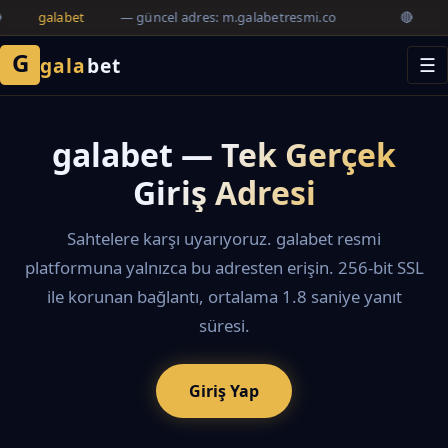

galabet
— güncel adres: m.galabetresmi.co
🔴
G
gala
bet
☰
galabet — Tek Gerçek
Giriş Adresi
Sahtelere karşı uyarıyoruz. galabet resmi
platformuna yalnızca bu adresten erişin. 256-bit SSL
ile korunan bağlantı, ortalama 1.8 saniye yanıt
süresi.
Giriş Yap