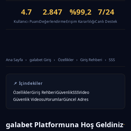
4.7
2.847
%99,2
7/24
Kullanıcı Puanı
Değerlendirme
Erişim Kararlılığı
Canlı Destek
Ana Sayfa
›
galabet Giriş
›
Özellikler
›
Giriş Rehberi
›
SSS
📌 İçindekiler
Özellikler
Giriş Rehberi
Güvenlik
SSS
Video
Güvenlik Videosu
Yorumlar
Güncel Adres
galabet Platformuna Hoş Geldiniz