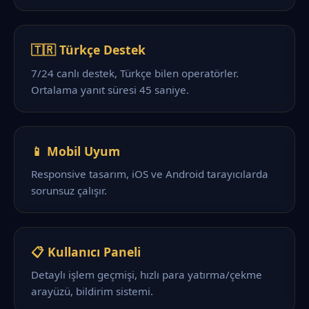
🇹🇷 Türkçe Destek
7/24 canlı destek, Türkçe bilen operatörler.
Ortalama yanıt süresi 45 saniye.
📱 Mobil Uyum
Responsive tasarım, iOS ve Android tarayıcılarda
sorunsuz çalışır.
📋 Kullanıcı Paneli
Detaylı işlem geçmişi, hızlı para yatırma/çekme
arayüzü, bildirim sistemi.