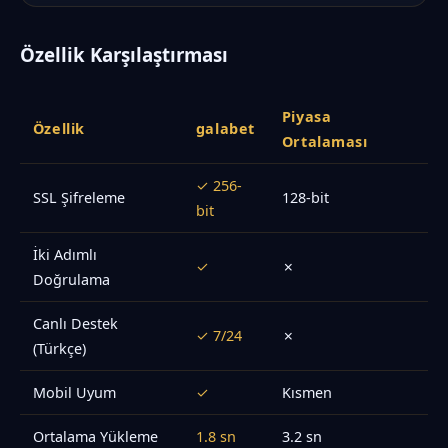
Özellik Karşılaştırması
Piyasa
Özellik
galabet
Ortalaması
✓ 256-
SSL Şifreleme
128-bit
bit
İki Adımlı
✓
✗
Doğrulama
Canlı Destek
✓ 7/24
✗
(Türkçe)
Mobil Uyum
✓
Kısmen
Ortalama Yükleme
1.8 sn
3.2 sn