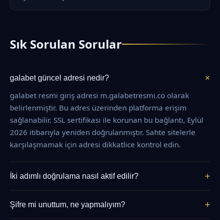
Sık Sorulan Sorular
+
galabet güncel adresi nedir?
galabet resmi giriş adresi m.galabetresmi.co olarak
belirlenmiştir. Bu adres üzerinden platforma erişim
sağlanabilir. SSL sertifikası ile korunan bu bağlantı, Eylül
2026 itibarıyla yeniden doğrulanmıştır. Sahte sitelerle
karşılaşmamak için adresi dikkatlice kontrol edin.
+
İki adımlı doğrulama nasıl aktif edilir?
Profil ayarlarından "Güvenlik" bölümüne gidin, "İki Adımlı
+
Şifre mi unuttum, ne yapmalıyım?
Doğrulama" seçeneğini etkinleştirin. Google
Authenticator veya SMS yöntemini tercih edebilirsiniz. Bu