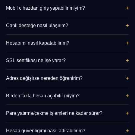
Giriş sayfasında "Şifremi Unuttum" bağlantısına
işlem yaklaşık 2 dakikanızı alır ve hesap güvenliğini
+
Mobil cihazdan giriş yapabilir miyim?
tıklayarak e-posta adresinize şifre sıfırlama bağlantısı
önemli ölçüde artırır.
gönderebilirsiniz. Bağlantı 30 dakika boyunca geçerlidir.
Evet, platform tamamen responsive olarak tasarlanmıştır.
Yeni şifre belirlerken en az 8 karakter, büyük-küçük harf
+
Canlı desteğe nasıl ulaşırım?
iOS ve Android cihazlarda tarayıcı üzerinden sorunsuz
ve rakam kullanmanız önerilir.
çalışır. Mobil uyumluluk testleri 2026 Ağustos'unda
Ana sayfanın sağ alt köşesinde canlı destek simgesi
yapılmış ve tüm temel işlevler mobilde de çalışmaktadır.
+
Hesabımı nasıl kapatabilirim?
bulunur. Tıkladığınızda bir sohbet penceresi açılır. Türkçe
destek operatörleri 7/24 hizmet verir. Ortalama yanıt
Hesap kapatma işlemi için profil ayarlarında "Hesabı
süresi 45 saniyedir.
+
SSL sertifikası ne işe yarar?
Kapat" bölümüne gidin. İşlemi onaylamadan önce tüm
bakiyenizi çekmeniz gerekir. Kapatma işlemi 24 saat
SSL (Güvenli Yuva Katmanı) sertifikası, tarayıcı ile sunucu
içinde gerçekleştirilir. Bu süre içinde tekrar açmak
+
Adres değişirse nereden öğrenirim?
arasındaki veri aktarımını şifreler. Bu sayede kişisel
isterseniz destek ekibiyle iletişime geçebilirsiniz.
bilgileriniz ve şifreniz üçüncü taraflarca okunamaz.
Güncel adres değişiklikleri resmi sosyal medya
galabet 256-bit TLS 1.3 şifreleme kullanır.
+
Birden fazla hesap açabilir miyim?
hesaplarından duyurulur. Ayrıca e-posta bültenine kayıtlı
olan kullanıcılara da bildirim gönderilir. Herhangi bir
Platform kuralları gereği her kullanıcı tek bir hesap
değişiklikte bu sayfa da güncellenir, sık sık kontrol edin.
+
Para yatırma/çekme işlemleri ne kadar sürer?
açabilir. Birden fazla hesap tespiti durumunda hesaplar
incelenir ve kullanıcı bilgilendirilir. Bu kural, platformun
Para yatırma işlemleri genellikle anında gerçekleşir.
adil kullanımını sağlamak içindir.
+
Hesap güvenliğimi nasıl artırabilirim?
Çekme talepleri ise bankaya bağlı olarak 1-3 iş günü