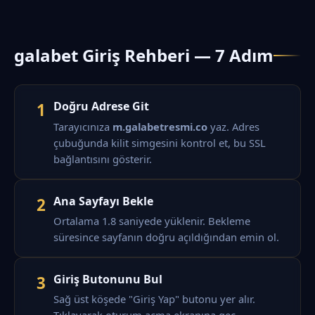
galabet Giriş Rehberi — 7 Adım
Doğru Adrese Git
1
Tarayıcınıza
m.galabetresmi.co
yaz. Adres
çubuğunda kilit simgesini kontrol et, bu SSL
bağlantısını gösterir.
Ana Sayfayı Bekle
2
Ortalama 1.8 saniyede yüklenir. Bekleme
süresince sayfanın doğru açıldığından emin ol.
Giriş Butonunu Bul
3
Sağ üst köşede "Giriş Yap" butonu yer alır.
Tıklayarak oturum açma ekranına geç.