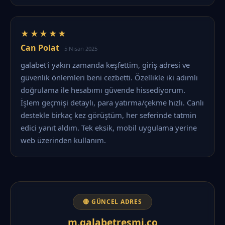
★★★★★
Can Polat
· 5 Nisan 2025
galabet'i yakın zamanda keşfettim, giriş adresi ve
güvenlik önlemleri beni cezbetti. Özellikle iki adımlı
doğrulama ile hesabımı güvende hissediyorum.
İşlem geçmişi detaylı, para yatırma/çekme hızlı. Canlı
destekle birkaç kez görüştüm, her seferinde tatmin
edici yanıt aldım. Tek eksik, mobil uygulama yerine
web üzerinden kullanım.
🔴 GÜNCEL ADRES
m.galabetresmi.co