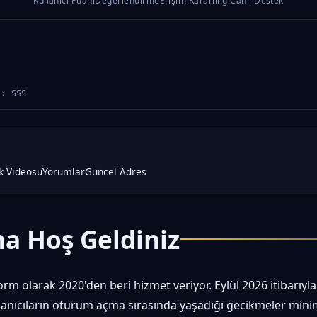
Kullanıcı Puanı
Değerlendirme
Erişim Kararlılığı
Canlı Destek
›
SSS
k Videosu
Yorumlar
Güncel Adres
a Hoş Geldiniz
orm olarak 2020'den beri hizmet veriyor. Eylül 2026 itibarıyla
llanıcıların oturum açma sırasında yaşadığı gecikmeler mini