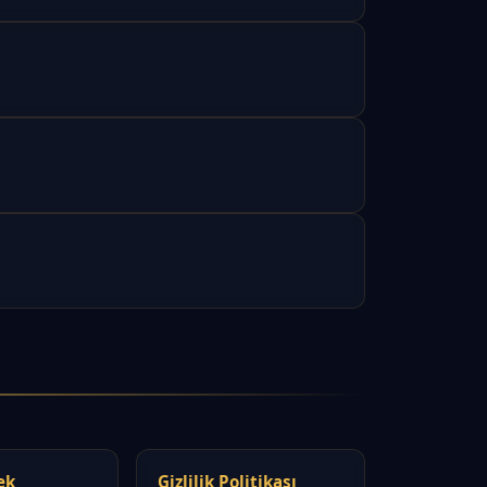
ek
Gizlilik Politikası