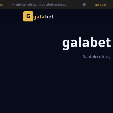
— güncel adres: m.galabetresmi.co
🔴
galabet
— 
G
gala
bet
galabet
Sahtelere karşı