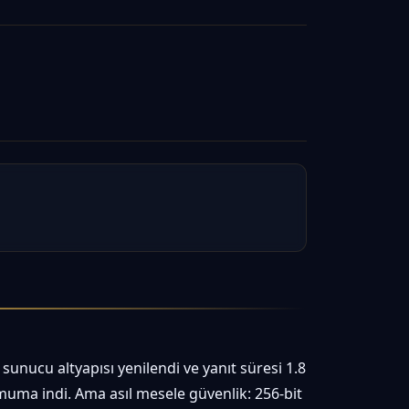
 sunucu altyapısı yenilendi ve yanıt süresi 1.8
muma indi. Ama asıl mesele güvenlik: 256-bit