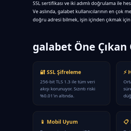
SSL sertifikası ve iki adımlı doğrulama ile h
Ve aslında, galabet kullanıcılarının en çok m
doğru adresi bilmek, işin içinden çıkmak için 
galabet Öne Çıkan 
🔐 SSL Şifreleme
⚡ H
256-bit TLS 1.3 ile tüm veri
Ort
akışı korunuyor. Sızıntı riski
sür
%0.01'in altında.
düğ
📱 Mobil Uyum
📋 