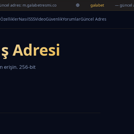
l adres: m.galabetresmi.co
🔴
galabet
— güncel adre
Özellikler
Nasıl
SSS
Video
Güvenlik
Yorumlar
Güncel Adres
ş Adresi
 erişin. 256-bit