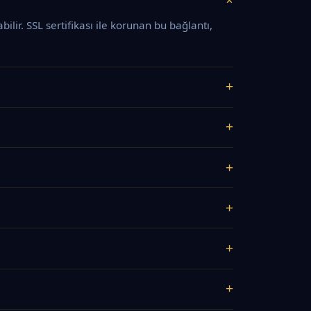
+
lir. SSL sertifikası ile korunan bu bağlantı,
+
cator veya SMS yöntemini tercih edebilirsiniz.
+
ilirsiniz. Bağlantı 30 dakika boyunca geçerlidir.
+
çalışır. Mobil uyumluluk testleri 2026
+
destek operatörleri 7/24 hizmet verir. Ortalama
+
kiyenizi çekmeniz gerekir. Kapatma işlemi 24
+