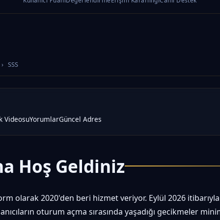
Kullanıcı Puanı
Değerlendirme
Erişim Kararlılığı
Canlı Destek
›
SSS
k Videosu
Yorumlar
Güncel Adres
a Hoş Geldiniz
orm olarak 2020'den beri hizmet veriyor. Eylül 2026 itibarıyla
llanıcıların oturum açma sırasında yaşadığı gecikmeler mini