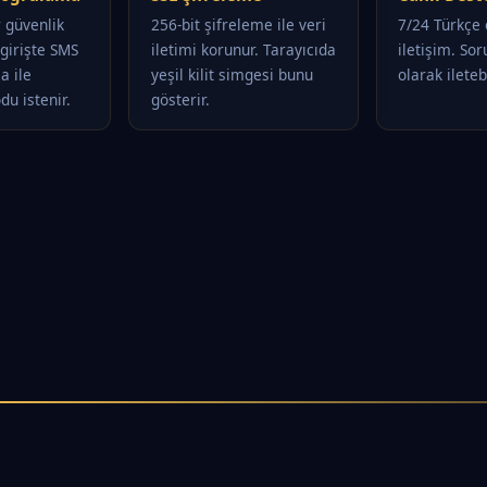
 güvenlik
256-bit şifreleme ile veri
7/24 Türkçe 
girişte SMS
iletimi korunur. Tarayıcıda
iletişim. Sor
a ile
yeşil kilit simgesi bunu
olarak iletebi
u istenir.
gösterir.