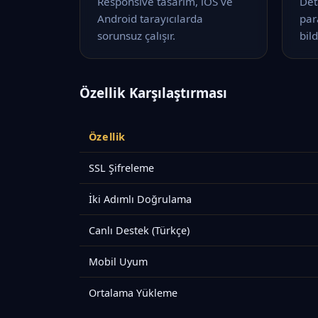
Responsive tasarım, iOS ve
Det
Android tarayıcılarda
par
sorunsuz çalışır.
bil
Özellik Karşılaştırması
Özellik
SSL Şifreleme
İki Adımlı Doğrulama
Canlı Destek (Türkçe)
Mobil Uyum
Ortalama Yükleme