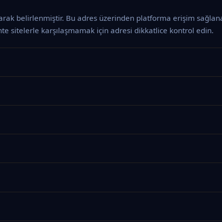
rak belirlenmiştir. Bu adres üzerinden platforma erişim sağlanabi
te sitelerle karşılaşmamak için adresi dikkatlice kontrol edin.
"İki Adımlı Doğrulama" seçeneğini etkinleştirin. Google Authenti
nliğini önemli ölçüde artırır.
tıklayarak e-posta adresinize şifre sıfırlama bağlantısı göndereb
üçük harf ve rakam kullanmanız önerilir.
anmıştır. iOS ve Android cihazlarda tarayıcı üzerinden sorunsuz 
bilde de çalışmaktadır.
esi bulunur. Tıkladığınızda bir sohbet penceresi açılır. Türkçe 
"Hesabı Kapat" bölümüne gidin. İşlemi onaylamadan önce tüm ba
r açmak isterseniz destek ekibiyle iletişime geçebilirsiniz.