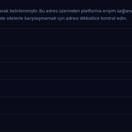
rak belirlenmiştir. Bu adres üzerinden platforma erişim sağlanabi
te sitelerle karşılaşmamak için adresi dikkatlice kontrol edin.
"İki Adımlı Doğrulama" seçeneğini etkinleştirin. Google Authenti
nliğini önemli ölçüde artırır.
tıklayarak e-posta adresinize şifre sıfırlama bağlantısı göndereb
üçük harf ve rakam kullanmanız önerilir.
anmıştır. iOS ve Android cihazlarda tarayıcı üzerinden sorunsuz 
bilde de çalışmaktadır.
esi bulunur. Tıkladığınızda bir sohbet penceresi açılır. Türkçe 
"Hesabı Kapat" bölümüne gidin. İşlemi onaylamadan önce tüm ba
r açmak isterseniz destek ekibiyle iletişime geçebilirsiniz.