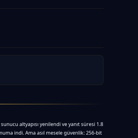
 sunucu altyapısı yenilendi ve yanıt süresi 1.8
muma indi. Ama asıl mesele güvenlik: 256-bit