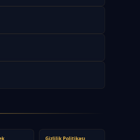
ek
Gizlilik Politikası