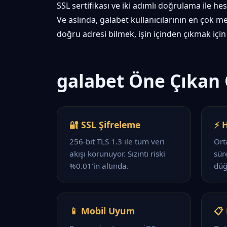
SSL sertifikası ve iki adımlı doğrulama ile h
Ve aslında, galabet kullanıcılarının en çok m
doğru adresi bilmek, işin içinden çıkmak için 
galabet Öne Çıkan 
🔐 SSL Şifreleme
⚡ H
256-bit TLS 1.3 ile tüm veri
Ort
akışı korunuyor. Sızıntı riski
sür
%0.01'in altında.
düğ
📱 Mobil Uyum
📋 