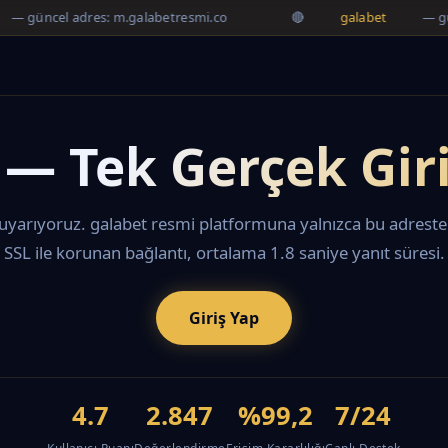
güncel adres: m.galabetresmi.co
🔴
galabet
— günce
 — Tek Gerçek Giri
 uyarıyoruz. galabet resmi platformuna yalnızca bu adresten
SSL ile korunan bağlantı, ortalama 1.8 saniye yanıt süresi.
Giriş Yap
4.7
2.847
%99,2
7/24