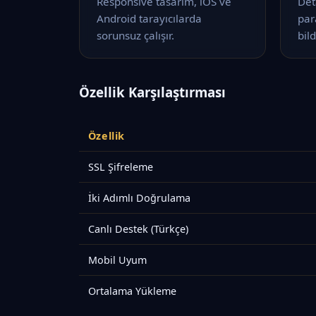
Responsive tasarım, iOS ve
Det
Android tarayıcılarda
par
sorunsuz çalışır.
bil
Özellik Karşılaştırması
Özellik
SSL Şifreleme
İki Adımlı Doğrulama
Canlı Destek (Türkçe)
Mobil Uyum
Ortalama Yükleme