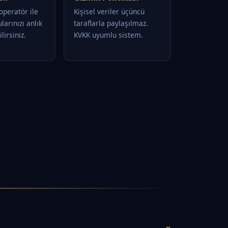
operatör ile
Kişisel veriler üçüncü
ularınızı anlık
taraflarla paylaşılmaz.
lirsiniz.
KVKK uyumlu sistem.