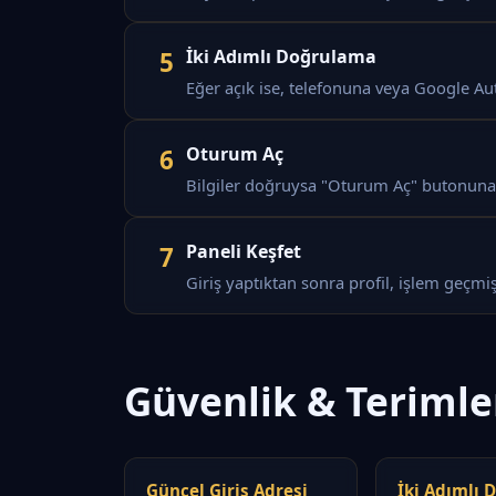
İki Adımlı Doğrulama
5
Eğer açık ise, telefonuna veya Google Au
Oturum Aç
6
Bilgiler doğruysa "Oturum Aç" butonuna tı
Paneli Keşfet
7
Giriş yaptıktan sonra profil, işlem geçmiş
Güvenlik & Terimle
Güncel Giriş Adresi
İki Adımlı