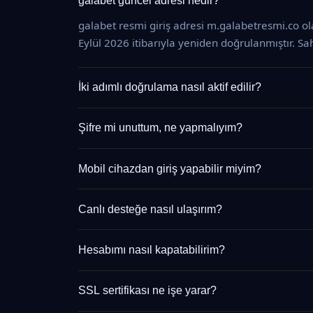
galabet güncel adresi nedir?
galabet resmi giriş adresi m.galabetresmi.co ola
Eylül 2026 itibarıyla yeniden doğrulanmıştır. Sah
İki adımlı doğrulama nasıl aktif edilir?
Profil ayarlarından "Güvenlik" bölümüne gidin, 
Şifre mi unuttum, ne yapmalıyım?
Bu işlem yaklaşık 2 dakikanızı alır ve hesap güve
Giriş sayfasında "Şifremi Unuttum" bağlantısına 
Mobil cihazdan giriş yapabilir miyim?
Yeni şifre belirlerken en az 8 karakter, büyük-k
Evet, platform tamamen responsive olarak tasarl
Canlı desteğe nasıl ulaşırım?
Ağustos'unda yapılmış ve tüm temel işlevler mo
Ana sayfanın sağ alt köşesinde canlı destek simg
Hesabımı nasıl kapatabilirim?
yanıt süresi 45 saniyedir.
Hesap kapatma işlemi için profil ayarlarında 
SSL sertifikası ne işe yarar?
saat içinde gerçekleştirilir. Bu süre içinde tekra