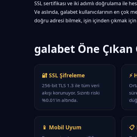
SSL sertifikası ve iki adımlı doğrulama ile h
Ve aslında, galabet kullanıcılarının en çok m
doğru adresi bilmek, işin içinden çıkmak için 
galabet Öne Çıkan 
🔐 SSL Şifreleme
⚡ H
256-bit TLS 1.3 ile tüm veri
Ort
akışı korunuyor. Sızıntı riski
sür
%0.01'in altında.
düğ
📱 Mobil Uyum
📋 