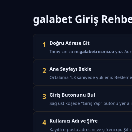
galabet Giriş Rehb
Doğru Adrese Git
1
Tarayıcınıza
m.galabetresmi.co
yaz. Adre
Ana Sayfayı Bekle
2
Ortalama 1.8 saniyede yüklenir. Bekleme
Giriş Butonunu Bul
3
Sağ üst köşede "Giriş Yap" butonu yer al
Kullanıcı Adı ve Şifre
4
Kayıtlı e-posta adresini ve şifreni gir. Ş