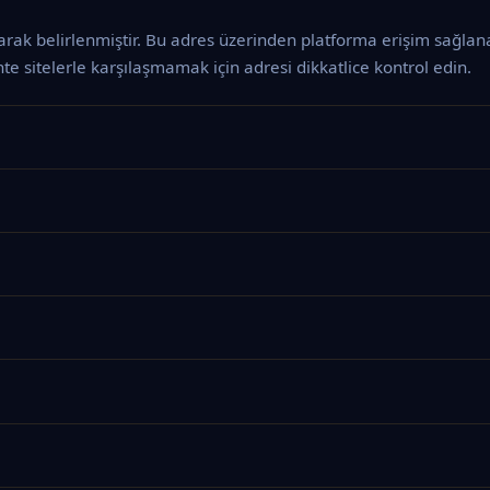
rak belirlenmiştir. Bu adres üzerinden platforma erişim sağlanabi
te sitelerle karşılaşmamak için adresi dikkatlice kontrol edin.
"İki Adımlı Doğrulama" seçeneğini etkinleştirin. Google Authenti
nliğini önemli ölçüde artırır.
tıklayarak e-posta adresinize şifre sıfırlama bağlantısı göndereb
üçük harf ve rakam kullanmanız önerilir.
anmıştır. iOS ve Android cihazlarda tarayıcı üzerinden sorunsuz 
bilde de çalışmaktadır.
esi bulunur. Tıkladığınızda bir sohbet penceresi açılır. Türkçe 
"Hesabı Kapat" bölümüne gidin. İşlemi onaylamadan önce tüm ba
r açmak isterseniz destek ekibiyle iletişime geçebilirsiniz.