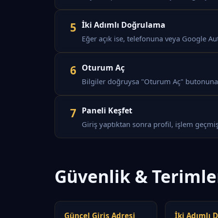
İki Adımlı Doğrulama
5
Eğer açık ise, telefonuna veya Google Au
Oturum Aç
6
Bilgiler doğruysa "Oturum Aç" butonuna tı
Paneli Keşfet
7
Giriş yaptıktan sonra profil, işlem geçmiş
Güvenlik & Terimle
Güncel Giriş Adresi
İki Adımlı