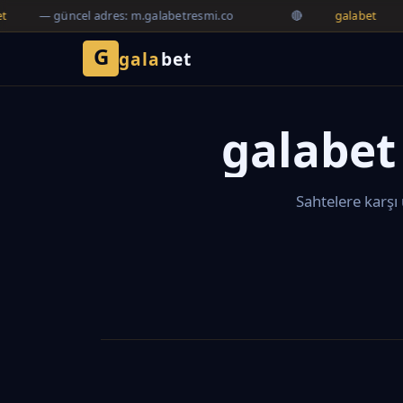
— güncel adres: m.galabetresmi.co
🔴
galabet
— g
G
gala
bet
galabet
Sahtelere karşı