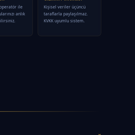
operatör ile
Kişisel veriler üçüncü
ularınızı anlık
taraflarla paylaşılmaz.
lirsiniz.
KVKK uyumlu sistem.