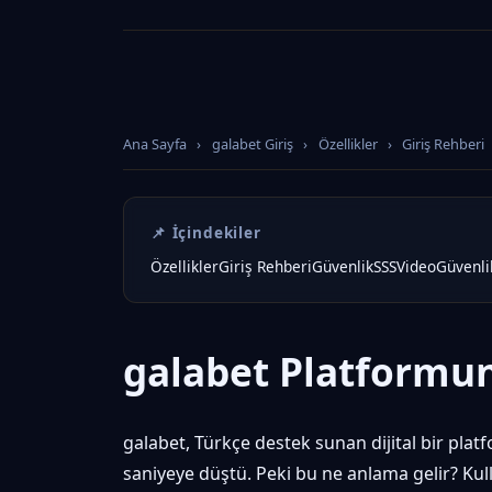
Ana Sayfa
›
galabet Giriş
›
Özellikler
›
Giriş Rehberi
📌 İçindekiler
Özellikler
Giriş Rehberi
Güvenlik
SSS
Video
Güvenli
galabet Platformun
galabet, Türkçe destek sunan dijital bir platf
saniyeye düştü. Peki bu ne anlama gelir? Ku