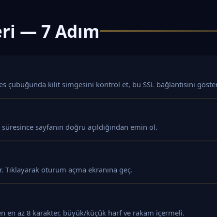
eri — 7 Adım
s çubuğunda kilit simgesini kontrol et, bu SSL bağlantısını göster
 süresince sayfanın doğru açıldığından emin ol.
ır. Tıklayarak oturum açma ekranına geç.
ifren en az 8 karakter, büyük/küçük harf ve rakam içermeli.