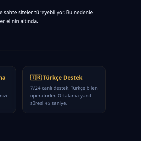
e sahte siteler türeyebiliyor. Bu nedenle
r elinin altında.
ama
🇹🇷 Türkçe Destek
7/24 canlı destek, Türkçe bilen
nızı
operatörler. Ortalama yanıt
süresi 45 saniye.