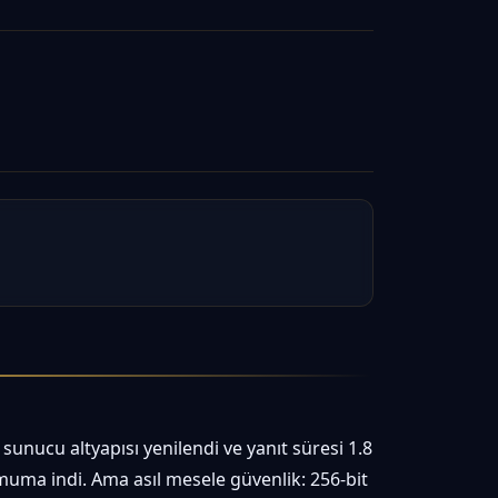
 sunucu altyapısı yenilendi ve yanıt süresi 1.8
muma indi. Ama asıl mesele güvenlik: 256-bit