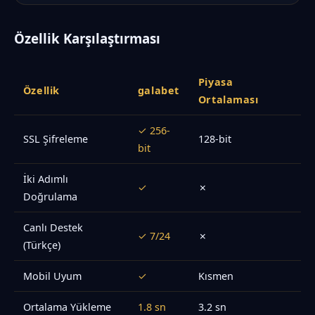
Özellik Karşılaştırması
Piyasa
Özellik
galabet
Ortalaması
✓ 256-
SSL Şifreleme
128-bit
bit
İki Adımlı
✓
✗
Doğrulama
Canlı Destek
✓ 7/24
✗
(Türkçe)
Mobil Uyum
✓
Kısmen
Ortalama Yükleme
1.8 sn
3.2 sn