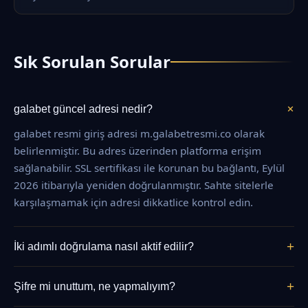
Sık Sorulan Sorular
+
galabet güncel adresi nedir?
galabet resmi giriş adresi m.galabetresmi.co olarak
belirlenmiştir. Bu adres üzerinden platforma erişim
sağlanabilir. SSL sertifikası ile korunan bu bağlantı, Eylül
2026 itibarıyla yeniden doğrulanmıştır. Sahte sitelerle
karşılaşmamak için adresi dikkatlice kontrol edin.
+
İki adımlı doğrulama nasıl aktif edilir?
Profil ayarlarından "Güvenlik" bölümüne gidin, "İki Adımlı
+
Şifre mi unuttum, ne yapmalıyım?
Doğrulama" seçeneğini etkinleştirin. Google
Authenticator veya SMS yöntemini tercih edebilirsiniz. Bu