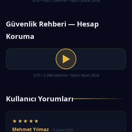
4:32 • 4.821 izlenme • Yayın: Şubat 2024
Güvenlik Rehberi — Hesap
Koruma
▶
3:15 • 2.340 izlenme • Yayın: Mart 2024
Kullanıcı Yorumları
★★★★★
Mehmet Yılmaz
· 10 Şubat 2025