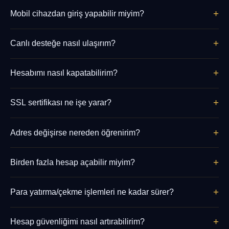
Giriş sayfasında "Şifremi Unuttum" bağlantısına
işlem yaklaşık 2 dakikanızı alır ve hesap güvenliğini
+
Mobil cihazdan giriş yapabilir miyim?
tıklayarak e-posta adresinize şifre sıfırlama bağlantısı
önemli ölçüde artırır.
gönderebilirsiniz. Bağlantı 30 dakika boyunca geçerlidir.
Evet, platform tamamen responsive olarak tasarlanmıştır.
Yeni şifre belirlerken en az 8 karakter, büyük-küçük harf
+
Canlı desteğe nasıl ulaşırım?
iOS ve Android cihazlarda tarayıcı üzerinden sorunsuz
ve rakam kullanmanız önerilir.
çalışır. Mobil uyumluluk testleri 2026 Ağustos'unda
Ana sayfanın sağ alt köşesinde canlı destek simgesi
yapılmış ve tüm temel işlevler mobilde de çalışmaktadır.
+
Hesabımı nasıl kapatabilirim?
bulunur. Tıkladığınızda bir sohbet penceresi açılır. Türkçe
destek operatörleri 7/24 hizmet verir. Ortalama yanıt
Hesap kapatma işlemi için profil ayarlarında "Hesabı
süresi 45 saniyedir.
+
SSL sertifikası ne işe yarar?
Kapat" bölümüne gidin. İşlemi onaylamadan önce tüm
bakiyenizi çekmeniz gerekir. Kapatma işlemi 24 saat
SSL (Güvenli Yuva Katmanı) sertifikası, tarayıcı ile sunucu
içinde gerçekleştirilir. Bu süre içinde tekrar açmak
+
Adres değişirse nereden öğrenirim?
arasındaki veri aktarımını şifreler. Bu sayede kişisel
isterseniz destek ekibiyle iletişime geçebilirsiniz.
bilgileriniz ve şifreniz üçüncü taraflarca okunamaz.
Güncel adres değişiklikleri resmi sosyal medya
galabet 256-bit TLS 1.3 şifreleme kullanır.
+
Birden fazla hesap açabilir miyim?
hesaplarından duyurulur. Ayrıca e-posta bültenine kayıtlı
olan kullanıcılara da bildirim gönderilir. Herhangi bir
Platform kuralları gereği her kullanıcı tek bir hesap
değişiklikte bu sayfa da güncellenir, sık sık kontrol edin.
+
Para yatırma/çekme işlemleri ne kadar sürer?
açabilir. Birden fazla hesap tespiti durumunda hesaplar
incelenir ve kullanıcı bilgilendirilir. Bu kural, platformun
Para yatırma işlemleri genellikle anında gerçekleşir.
adil kullanımını sağlamak içindir.
+
Hesap güvenliğimi nasıl artırabilirim?
Çekme talepleri ise bankaya bağlı olarak 1-3 iş günü