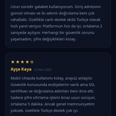
Uzun süredir galabet kullanıyorum. Giriş adresinin
güncel olması ve iki adımlı doğrulama beni çok
rahatlattı. Özellikle canlı destek ekibi Türkçe olarak
hızlı yanıt veriyor. Platformun hızı da iyi, ortalama 2
saniyede açılıyor. Herhangi bir güvenlik sorunu
yaşamadım, şifre değişiklikleri kolay.
★★★★☆
Ayşe Kaya
· 22 Mart 2025
Mobil cihazda kullanımı kolay, arayüz anlaşılır.
Güvenlik konusunda endişelerim vardı ama SSL
sertifikası ve doğrulama adımları beni ikna etti.
Sadece şifre sıfırlama işlemi biraz uzun sürüyor,
ortalama 5 dakika. Ancak genel memnuniyetim
yüksek, özellikle Türkçe destek çok iyi.