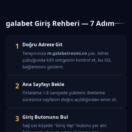
galabet Giriş Rehberi — 7 Adım
Doğru Adrese Git
1
Tarayıcınıza
m.galabetresmi.co
yaz. Adres
çubuğunda kilit simgesini kontrol et, bu SSL
bağlantısını gösterir.
Ana Sayfayı Bekle
2
Ortalama 1.8 saniyede yüklenir. Bekleme
süresince sayfanın doğru açıldığından emin ol.
Giriş Butonunu Bul
3
Sağ üst köşede "Giriş Yap" butonu yer alır.
Tıklayarak oturum açma ekranına geç.