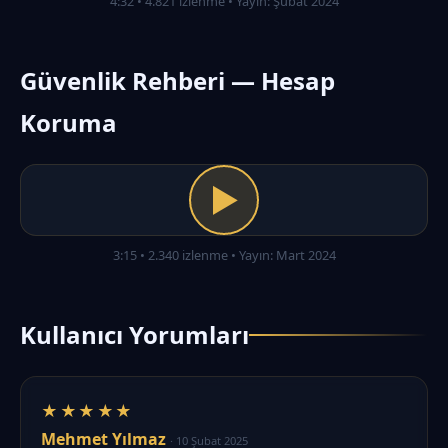
4:32 • 4.821 izlenme • Yayın: Şubat 2024
Güvenlik Rehberi — Hesap
Koruma
▶
3:15 • 2.340 izlenme • Yayın: Mart 2024
Kullanıcı Yorumları
★★★★★
Mehmet Yılmaz
· 10 Şubat 2025