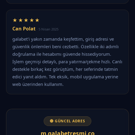
★★★★★
Can Polat
· 5 Nisan 2025
galabet'i yakın zamanda keşfettim, giriş adresi ve
güvenlik önlemleri beni cezbetti. Özellikle iki adımlı
doğrulama ile hesabımı güvende hissediyorum.
İşlem geçmişi detaylı, para yatırma/çekme hızlı. Canlı
destekle birkaç kez görüştüm, her seferinde tatmin
edici yanıt aldım. Tek eksik, mobil uygulama yerine
web üzerinden kullanım.
🔴 GÜNCEL ADRES
m.galabetresmi.co