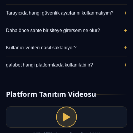
içinde hesabınıza yansır. Talep ettiğiniz miktar ve saat
İki adımlı doğrulamayı açın, güçlü bir şifre kullanın ve
dilimi işlem süresini etkileyebilir.
+
Tarayıcıda hangi güvenlik ayarlarını kullanmalıyım?
şifrenizi düzenli olarak değiştirin. Ayrıca, oturum açtığınız
cihazlarda güncel bir antivirüs yazılımı bulundurun. Bu
Çerezleri kabul edin, pop-up engelleyiciyi açık tutun ve
önlemlerle hesap güvenliğiniz %95 oranında artar.
+
Daha önce sahte bir siteye girersem ne olur?
tarayıcınızı güncel tutun. HTTPS bağlantılarını tercih edin.
Ayrıca, özel pencerede oturum açmanız tavsiye edilir,
Sahte siteler genellikle bilgilerinizi çalmayı amaçlar. Bu
böylece oturum bilgileri kalıcı olmaz.
+
Kullanıcı verileri nasıl saklanıyor?
tür bir siteye girdiyseniz, derhal şifrenizi değiştirin ve
destek ekibiyle iletişime geçin. Ayrıca, tarayıcınızda
Veriler şifreli olarak sunucularda tutulur. Kişisel bilgiler,
geçmişi temizleyin ve SSL sertifikasını kontrol edin.
+
galabet hangi platformlarda kullanılabilir?
KVKK yasasına uygun olarak işlenir. Veriler yalnızca kimlik
doğrulama ve kullanıcı deneyimini iyileştirme amaçlı
Web tarayıcıları (Chrome, Firefox, Safari, Edge) ve mobil
kullanılır. Üçüncü taraflarla paylaşılmaz.
tarayıcılar üzerinden erişilebilir. Ayrıca PWA desteği ile
ana ekrana ekleyerek uygulama gibi kullanabilirsiniz. iOS
Platform Tanıtım Videosu
ve Android cihazlarda sorunsuz çalışır.
▶