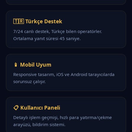
🇹🇷 Türkçe Destek
7/24 canlı destek, Türkçe bilen operatörler.
Ortalama yanıt süresi 45 saniye.
📱 Mobil Uyum
Responsive tasarım, iOS ve Android tarayıcılarda
sorunsuz çalışır.
📋 Kullanıcı Paneli
Detaylı işlem geçmişi, hızlı para yatırma/çekme
arayüzü, bildirim sistemi.