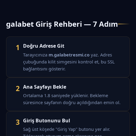
galabet Giriş Rehberi — 7 Adım
Doğru Adrese Git
1
Tarayıcınıza
m.galabetresmi.co
yaz. Adres
çubuğunda kilit simgesini kontrol et, bu SSL
bağlantısını gösterir.
Ana Sayfayı Bekle
2
Ortalama 1.8 saniyede yüklenir. Bekleme
süresince sayfanın doğru açıldığından emin ol.
Giriş Butonunu Bul
3
Sağ üst köşede "Giriş Yap" butonu yer alır.
Tıklayarak oturum açma ekranına geç.