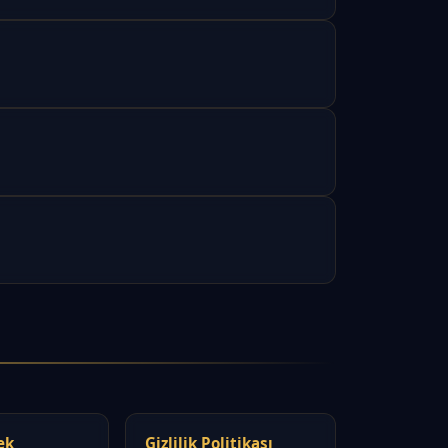
ek
Gizlilik Politikası