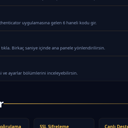
thenticator uygulamasına gelen 6 haneli kodu gir.
kla. Birkaç saniye içinde ana panele yönlendirilirsin.
i ve ayarlar bölümlerini inceleyebilirsin.
r
 Doğrulama
SSL Şifreleme
Canlı Dest