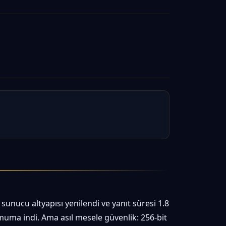
 sunucu altyapısı yenilendi ve yanıt süresi 1.8
muma indi. Ama asıl mesele güvenlik: 256-bit