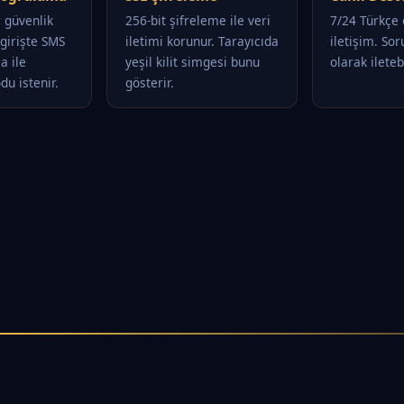
 güvenlik
256-bit şifreleme ile veri
7/24 Türkçe 
girişte SMS
iletimi korunur. Tarayıcıda
iletişim. Sor
a ile
yeşil kilit simgesi bunu
olarak iletebi
u istenir.
gösterir.