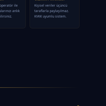
operatör ile
Kişisel veriler üçüncü
ularınızı anlık
taraflarla paylaşılmaz.
lirsiniz.
KVKK uyumlu sistem.