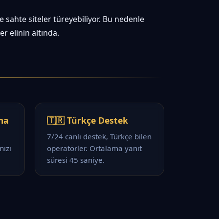
e sahte siteler türeyebiliyor. Bu nedenle
r elinin altında.
ama
🇹🇷 Türkçe Destek
7/24 canlı destek, Türkçe bilen
nızı
operatörler. Ortalama yanıt
süresi 45 saniye.