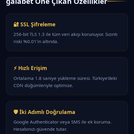
galabet Öne Çıkan Özellikler
🔐 SSL Şifreleme
256-bit TLS 1.3 ile tüm veri akışı korunuyor. Sızıntı
riski %0.01'in altında.
⚡ Hızlı Erişim
Ortalama 1.8 saniye yükleme süresi. Türkiye'deki
CDN düğümleriyle optimize.
🛡️ İki Adımlı Doğrulama
Google Authenticator veya SMS ile ek koruma.
Hesabınızı güvende tutar.