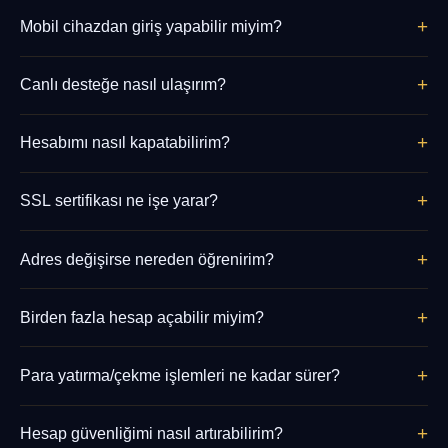
Giriş sayfasında "Şifremi Unuttum" bağlantısına
işlem yaklaşık 2 dakikanızı alır ve hesap güvenliğini
+
Mobil cihazdan giriş yapabilir miyim?
tıklayarak e-posta adresinize şifre sıfırlama bağlantısı
önemli ölçüde artırır.
gönderebilirsiniz. Bağlantı 30 dakika boyunca geçerlidir.
Evet, platform tamamen responsive olarak tasarlanmıştır.
Yeni şifre belirlerken en az 8 karakter, büyük-küçük harf
+
Canlı desteğe nasıl ulaşırım?
iOS ve Android cihazlarda tarayıcı üzerinden sorunsuz
ve rakam kullanmanız önerilir.
çalışır. Mobil uyumluluk testleri 2026 Ağustos'unda
Ana sayfanın sağ alt köşesinde canlı destek simgesi
yapılmış ve tüm temel işlevler mobilde de çalışmaktadır.
+
Hesabımı nasıl kapatabilirim?
bulunur. Tıkladığınızda bir sohbet penceresi açılır. Türkçe
destek operatörleri 7/24 hizmet verir. Ortalama yanıt
Hesap kapatma işlemi için profil ayarlarında "Hesabı
süresi 45 saniyedir.
+
SSL sertifikası ne işe yarar?
Kapat" bölümüne gidin. İşlemi onaylamadan önce tüm
bakiyenizi çekmeniz gerekir. Kapatma işlemi 24 saat
SSL (Güvenli Yuva Katmanı) sertifikası, tarayıcı ile sunucu
içinde gerçekleştirilir. Bu süre içinde tekrar açmak
+
Adres değişirse nereden öğrenirim?
arasındaki veri aktarımını şifreler. Bu sayede kişisel
isterseniz destek ekibiyle iletişime geçebilirsiniz.
bilgileriniz ve şifreniz üçüncü taraflarca okunamaz.
Güncel adres değişiklikleri resmi sosyal medya
galabet 256-bit TLS 1.3 şifreleme kullanır.
+
Birden fazla hesap açabilir miyim?
hesaplarından duyurulur. Ayrıca e-posta bültenine kayıtlı
olan kullanıcılara da bildirim gönderilir. Herhangi bir
Platform kuralları gereği her kullanıcı tek bir hesap
değişiklikte bu sayfa da güncellenir, sık sık kontrol edin.
+
Para yatırma/çekme işlemleri ne kadar sürer?
açabilir. Birden fazla hesap tespiti durumunda hesaplar
incelenir ve kullanıcı bilgilendirilir. Bu kural, platformun
Para yatırma işlemleri genellikle anında gerçekleşir.
adil kullanımını sağlamak içindir.
+
Hesap güvenliğimi nasıl artırabilirim?
Çekme talepleri ise bankaya bağlı olarak 1-3 iş günü