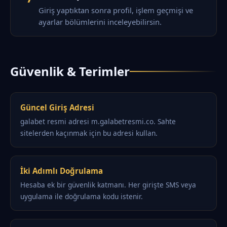
Giriş yaptıktan sonra profil, işlem geçmişi ve
ayarlar bölümlerini inceleyebilirsin.
Güvenlik & Terimler
Güncel Giriş Adresi
galabet resmi adresi m.galabetresmi.co. Sahte
sitelerden kaçınmak için bu adresi kullan.
İki Adımlı Doğrulama
Hesaba ek bir güvenlik katmanı. Her girişte SMS veya
uygulama ile doğrulama kodu istenir.