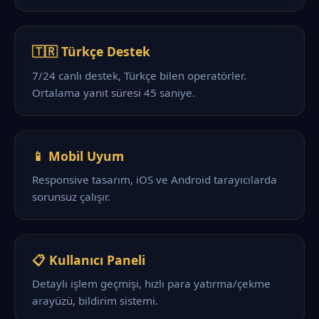
🇹🇷 Türkçe Destek
7/24 canlı destek, Türkçe bilen operatörler.
Ortalama yanıt süresi 45 saniye.
📱 Mobil Uyum
Responsive tasarım, iOS ve Android tarayıcılarda
sorunsuz çalışır.
📋 Kullanıcı Paneli
Detaylı işlem geçmişi, hızlı para yatırma/çekme
arayüzü, bildirim sistemi.