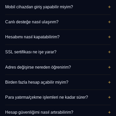
Giriş sayfasında "Şifremi Unuttum" bağlantısına
işlem yaklaşık 2 dakikanızı alır ve hesap güvenliğini
+
Mobil cihazdan giriş yapabilir miyim?
tıklayarak e-posta adresinize şifre sıfırlama bağlantısı
önemli ölçüde artırır.
gönderebilirsiniz. Bağlantı 30 dakika boyunca geçerlidir.
Evet, platform tamamen responsive olarak tasarlanmıştır.
Yeni şifre belirlerken en az 8 karakter, büyük-küçük harf
+
Canlı desteğe nasıl ulaşırım?
iOS ve Android cihazlarda tarayıcı üzerinden sorunsuz
ve rakam kullanmanız önerilir.
çalışır. Mobil uyumluluk testleri 2026 Ağustos'unda
Ana sayfanın sağ alt köşesinde canlı destek simgesi
yapılmış ve tüm temel işlevler mobilde de çalışmaktadır.
+
Hesabımı nasıl kapatabilirim?
bulunur. Tıkladığınızda bir sohbet penceresi açılır. Türkçe
destek operatörleri 7/24 hizmet verir. Ortalama yanıt
Hesap kapatma işlemi için profil ayarlarında "Hesabı
süresi 45 saniyedir.
+
SSL sertifikası ne işe yarar?
Kapat" bölümüne gidin. İşlemi onaylamadan önce tüm
bakiyenizi çekmeniz gerekir. Kapatma işlemi 24 saat
SSL (Güvenli Yuva Katmanı) sertifikası, tarayıcı ile sunucu
içinde gerçekleştirilir. Bu süre içinde tekrar açmak
+
Adres değişirse nereden öğrenirim?
arasındaki veri aktarımını şifreler. Bu sayede kişisel
isterseniz destek ekibiyle iletişime geçebilirsiniz.
bilgileriniz ve şifreniz üçüncü taraflarca okunamaz.
Güncel adres değişiklikleri resmi sosyal medya
galabet 256-bit TLS 1.3 şifreleme kullanır.
+
Birden fazla hesap açabilir miyim?
hesaplarından duyurulur. Ayrıca e-posta bültenine kayıtlı
olan kullanıcılara da bildirim gönderilir. Herhangi bir
Platform kuralları gereği her kullanıcı tek bir hesap
değişiklikte bu sayfa da güncellenir, sık sık kontrol edin.
+
Para yatırma/çekme işlemleri ne kadar sürer?
açabilir. Birden fazla hesap tespiti durumunda hesaplar
incelenir ve kullanıcı bilgilendirilir. Bu kural, platformun
Para yatırma işlemleri genellikle anında gerçekleşir.
adil kullanımını sağlamak içindir.
+
Hesap güvenliğimi nasıl artırabilirim?
Çekme talepleri ise bankaya bağlı olarak 1-3 iş günü