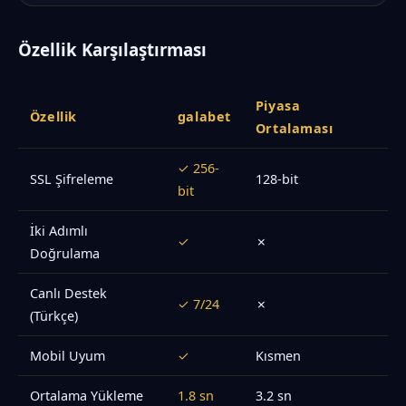
Özellik Karşılaştırması
Piyasa
Özellik
galabet
Ortalaması
✓ 256-
SSL Şifreleme
128-bit
bit
İki Adımlı
✓
✗
Doğrulama
Canlı Destek
✓ 7/24
✗
(Türkçe)
Mobil Uyum
✓
Kısmen
Ortalama Yükleme
1.8 sn
3.2 sn