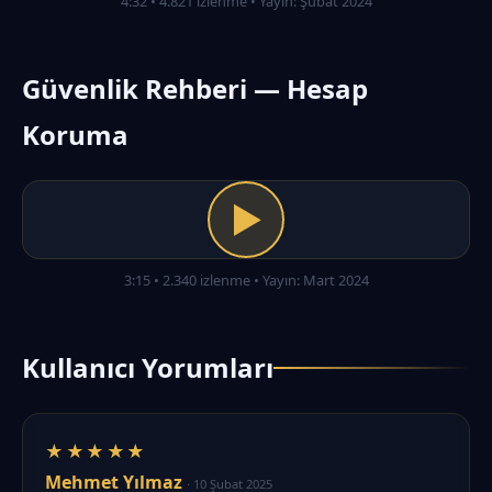
4:32 • 4.821 izlenme • Yayın: Şubat 2024
Güvenlik Rehberi — Hesap
Koruma
▶
3:15 • 2.340 izlenme • Yayın: Mart 2024
Kullanıcı Yorumları
★★★★★
Mehmet Yılmaz
· 10 Şubat 2025