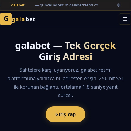
galabet
— güncel adres: m.galabetresmi.co
🔴
G
gala
bet
☰
galabet — Tek Gerçek
Giriş Adresi
Sahtelere karşı uyarıyoruz. galabet resmi
platformuna yalnızca bu adresten erişin. 256-bit SSL
ile korunan bağlantı, ortalama 1.8 saniye yanıt
süresi.
Giriş Yap