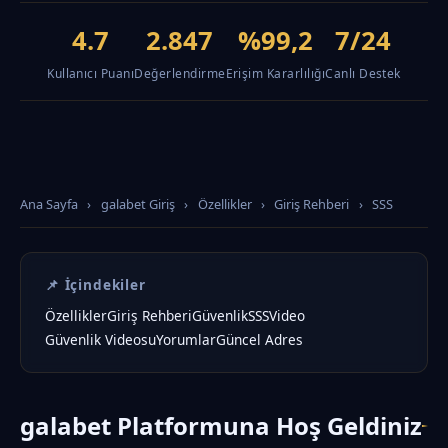
4.7
2.847
%99,2
7/24
Kullanıcı Puanı
Değerlendirme
Erişim Kararlılığı
Canlı Destek
Ana Sayfa
›
galabet Giriş
›
Özellikler
›
Giriş Rehberi
›
SSS
📌 İçindekiler
Özellikler
Giriş Rehberi
Güvenlik
SSS
Video
Güvenlik Videosu
Yorumlar
Güncel Adres
galabet Platformuna Hoş Geldiniz