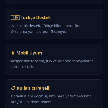
🇹🇷 Türkçe Destek
7/24 canlı destek, Türkçe bilen operatörler.
Ortalama yanıt süresi 45 saniye.
📱 Mobil Uyum
Responsive tasarım, iOS ve Android tarayıcılarda
sorunsuz çalışır.
📋 Kullanıcı Paneli
Detaylı işlem geçmişi, hızlı para yatırma/çekme
arayüzü, bildirim sistemi.