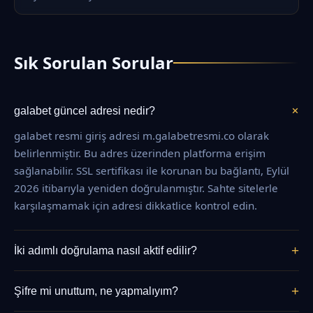
Sık Sorulan Sorular
+
galabet güncel adresi nedir?
galabet resmi giriş adresi m.galabetresmi.co olarak
belirlenmiştir. Bu adres üzerinden platforma erişim
sağlanabilir. SSL sertifikası ile korunan bu bağlantı, Eylül
2026 itibarıyla yeniden doğrulanmıştır. Sahte sitelerle
karşılaşmamak için adresi dikkatlice kontrol edin.
+
İki adımlı doğrulama nasıl aktif edilir?
Profil ayarlarından "Güvenlik" bölümüne gidin, "İki Adımlı
+
Şifre mi unuttum, ne yapmalıyım?
Doğrulama" seçeneğini etkinleştirin. Google
Authenticator veya SMS yöntemini tercih edebilirsiniz. Bu