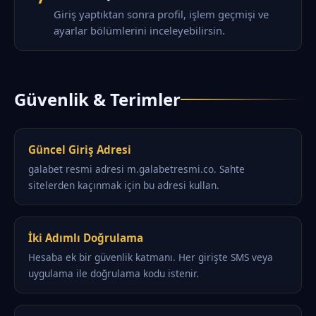
Giriş yaptıktan sonra profil, işlem geçmişi ve
ayarlar bölümlerini inceleyebilirsin.
Güvenlik & Terimler
Güncel Giriş Adresi
galabet resmi adresi m.galabetresmi.co. Sahte
sitelerden kaçınmak için bu adresi kullan.
İki Adımlı Doğrulama
Hesaba ek bir güvenlik katmanı. Her girişte SMS veya
uygulama ile doğrulama kodu istenir.