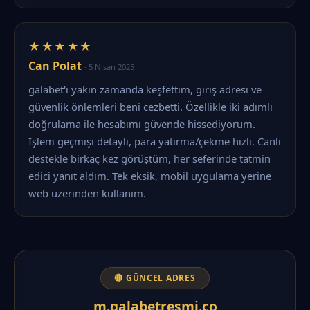
★★★★★
Can Polat
· 5 Nisan 2025
galabet'i yakın zamanda keşfettim, giriş adresi ve
güvenlik önlemleri beni cezbetti. Özellikle iki adımlı
doğrulama ile hesabımı güvende hissediyorum.
İşlem geçmişi detaylı, para yatırma/çekme hızlı. Canlı
destekle birkaç kez görüştüm, her seferinde tatmin
edici yanıt aldım. Tek eksik, mobil uygulama yerine
web üzerinden kullanım.
🔴 GÜNCEL ADRES
m.galabetresmi.co