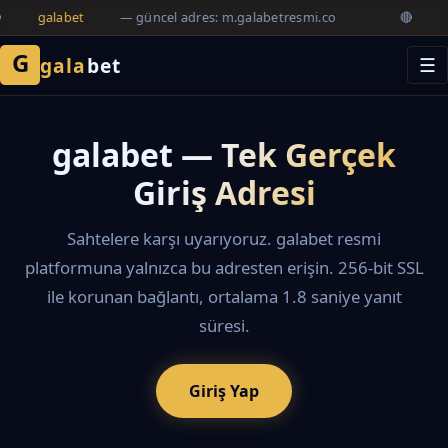
galabet
— güncel adres: m.galabetresmi.co
🔴
G
gala
bet
☰
galabet — Tek Gerçek
Giriş Adresi
Sahtelere karşı uyarıyoruz. galabet resmi
platformuna yalnızca bu adresten erişin. 256-bit SSL
ile korunan bağlantı, ortalama 1.8 saniye yanıt
süresi.
Giriş Yap