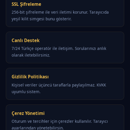
SSL Şifreleme
256-bit şifreleme ile veri iletimi korunur. Tarayıcıda
yeşil kilit simgesi bunu gösterir.
Canlı Destek
7/24 Türkçe operatör ile iletişim. Sorularınızı anlık
olarak iletebilirsiniz.
Gizlilik Politikası
Kişisel veriler üçüncü taraflarla paylaşılmaz. KVKK
uyumlu sistem.
Çerez Yönetimi
Oturum ve tercihler için çerezler kullanılır. Tarayıcı
ayarlarından yönetebilirsin.