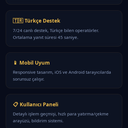
🇹🇷 Türkçe Destek
7/24 canlı destek, Türkçe bilen operatörler.
Ortalama yanıt süresi 45 saniye.
📱 Mobil Uyum
Responsive tasarım, iOS ve Android tarayıcılarda
sorunsuz çalışır.
📋 Kullanıcı Paneli
Detaylı işlem geçmişi, hızlı para yatırma/çekme
arayüzü, bildirim sistemi.