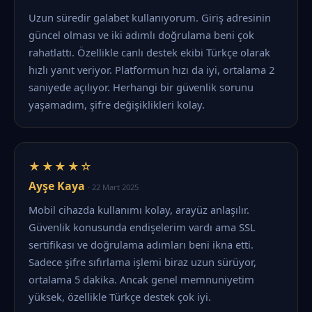
Uzun süredir galabet kullanıyorum. Giriş adresinin
güncel olması ve iki adımlı doğrulama beni çok
rahatlattı. Özellikle canlı destek ekibi Türkçe olarak
hızlı yanıt veriyor. Platformun hızı da iyi, ortalama 2
saniyede açılıyor. Herhangi bir güvenlik sorunu
yaşamadım, şifre değişiklikleri kolay.
★★★★☆
Ayşe Kaya
· 22 Mart 2025
Mobil cihazda kullanımı kolay, arayüz anlaşılır.
Güvenlik konusunda endişelerim vardı ama SSL
sertifikası ve doğrulama adımları beni ikna etti.
Sadece şifre sıfırlama işlemi biraz uzun sürüyor,
ortalama 5 dakika. Ancak genel memnuniyetim
yüksek, özellikle Türkçe destek çok iyi.