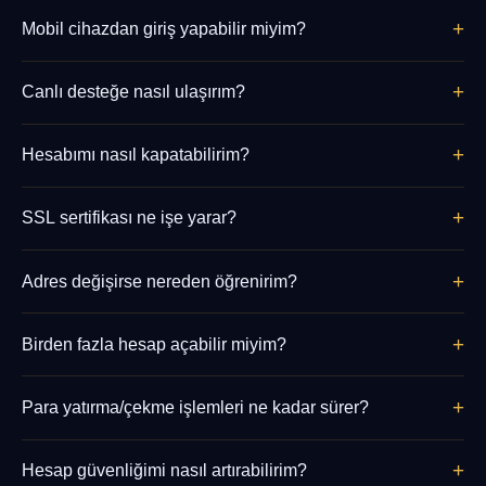
Giriş sayfasında "Şifremi Unuttum" bağlantısına
işlem yaklaşık 2 dakikanızı alır ve hesap güvenliğini
+
Mobil cihazdan giriş yapabilir miyim?
tıklayarak e-posta adresinize şifre sıfırlama bağlantısı
önemli ölçüde artırır.
gönderebilirsiniz. Bağlantı 30 dakika boyunca geçerlidir.
Evet, platform tamamen responsive olarak tasarlanmıştır.
Yeni şifre belirlerken en az 8 karakter, büyük-küçük harf
+
Canlı desteğe nasıl ulaşırım?
iOS ve Android cihazlarda tarayıcı üzerinden sorunsuz
ve rakam kullanmanız önerilir.
çalışır. Mobil uyumluluk testleri 2026 Ağustos'unda
Ana sayfanın sağ alt köşesinde canlı destek simgesi
yapılmış ve tüm temel işlevler mobilde de çalışmaktadır.
+
Hesabımı nasıl kapatabilirim?
bulunur. Tıkladığınızda bir sohbet penceresi açılır. Türkçe
destek operatörleri 7/24 hizmet verir. Ortalama yanıt
Hesap kapatma işlemi için profil ayarlarında "Hesabı
süresi 45 saniyedir.
+
SSL sertifikası ne işe yarar?
Kapat" bölümüne gidin. İşlemi onaylamadan önce tüm
bakiyenizi çekmeniz gerekir. Kapatma işlemi 24 saat
SSL (Güvenli Yuva Katmanı) sertifikası, tarayıcı ile sunucu
içinde gerçekleştirilir. Bu süre içinde tekrar açmak
+
Adres değişirse nereden öğrenirim?
arasındaki veri aktarımını şifreler. Bu sayede kişisel
isterseniz destek ekibiyle iletişime geçebilirsiniz.
bilgileriniz ve şifreniz üçüncü taraflarca okunamaz.
Güncel adres değişiklikleri resmi sosyal medya
galabet 256-bit TLS 1.3 şifreleme kullanır.
+
Birden fazla hesap açabilir miyim?
hesaplarından duyurulur. Ayrıca e-posta bültenine kayıtlı
olan kullanıcılara da bildirim gönderilir. Herhangi bir
Platform kuralları gereği her kullanıcı tek bir hesap
değişiklikte bu sayfa da güncellenir, sık sık kontrol edin.
+
Para yatırma/çekme işlemleri ne kadar sürer?
açabilir. Birden fazla hesap tespiti durumunda hesaplar
incelenir ve kullanıcı bilgilendirilir. Bu kural, platformun
Para yatırma işlemleri genellikle anında gerçekleşir.
adil kullanımını sağlamak içindir.
+
Hesap güvenliğimi nasıl artırabilirim?
Çekme talepleri ise bankaya bağlı olarak 1-3 iş günü