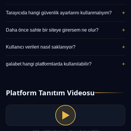
içinde hesabınıza yansır. Talep ettiğiniz miktar ve saat
İki adımlı doğrulamayı açın, güçlü bir şifre kullanın ve
dilimi işlem süresini etkileyebilir.
+
Tarayıcıda hangi güvenlik ayarlarını kullanmalıyım?
şifrenizi düzenli olarak değiştirin. Ayrıca, oturum açtığınız
cihazlarda güncel bir antivirüs yazılımı bulundurun. Bu
Çerezleri kabul edin, pop-up engelleyiciyi açık tutun ve
önlemlerle hesap güvenliğiniz %95 oranında artar.
+
Daha önce sahte bir siteye girersem ne olur?
tarayıcınızı güncel tutun. HTTPS bağlantılarını tercih edin.
Ayrıca, özel pencerede oturum açmanız tavsiye edilir,
Sahte siteler genellikle bilgilerinizi çalmayı amaçlar. Bu
böylece oturum bilgileri kalıcı olmaz.
+
Kullanıcı verileri nasıl saklanıyor?
tür bir siteye girdiyseniz, derhal şifrenizi değiştirin ve
destek ekibiyle iletişime geçin. Ayrıca, tarayıcınızda
Veriler şifreli olarak sunucularda tutulur. Kişisel bilgiler,
geçmişi temizleyin ve SSL sertifikasını kontrol edin.
+
galabet hangi platformlarda kullanılabilir?
KVKK yasasına uygun olarak işlenir. Veriler yalnızca kimlik
doğrulama ve kullanıcı deneyimini iyileştirme amaçlı
Web tarayıcıları (Chrome, Firefox, Safari, Edge) ve mobil
kullanılır. Üçüncü taraflarla paylaşılmaz.
tarayıcılar üzerinden erişilebilir. Ayrıca PWA desteği ile
ana ekrana ekleyerek uygulama gibi kullanabilirsiniz. iOS
Platform Tanıtım Videosu
ve Android cihazlarda sorunsuz çalışır.
▶