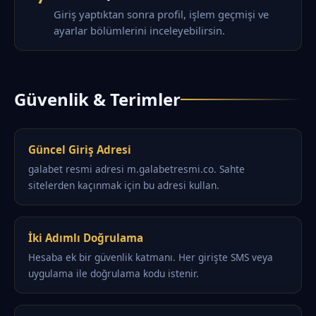
Giriş yaptıktan sonra profil, işlem geçmişi ve
ayarlar bölümlerini inceleyebilirsin.
Güvenlik & Terimler
Güncel Giriş Adresi
galabet resmi adresi m.galabetresmi.co. Sahte
sitelerden kaçınmak için bu adresi kullan.
İki Adımlı Doğrulama
Hesaba ek bir güvenlik katmanı. Her girişte SMS veya
uygulama ile doğrulama kodu istenir.