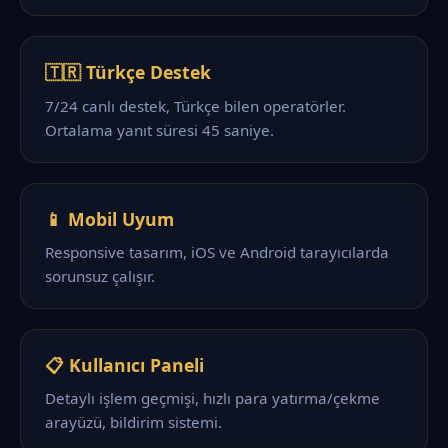
🇹🇷 Türkçe Destek
7/24 canlı destek, Türkçe bilen operatörler.
Ortalama yanıt süresi 45 saniye.
📱 Mobil Uyum
Responsive tasarım, iOS ve Android tarayıcılarda
sorunsuz çalışır.
📋 Kullanıcı Paneli
Detaylı işlem geçmişi, hızlı para yatırma/çekme
arayüzü, bildirim sistemi.