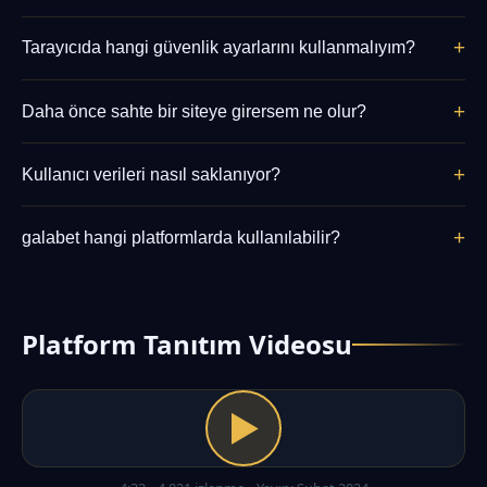
içinde hesabınıza yansır. Talep ettiğiniz miktar ve saat
İki adımlı doğrulamayı açın, güçlü bir şifre kullanın ve
dilimi işlem süresini etkileyebilir.
+
Tarayıcıda hangi güvenlik ayarlarını kullanmalıyım?
şifrenizi düzenli olarak değiştirin. Ayrıca, oturum açtığınız
cihazlarda güncel bir antivirüs yazılımı bulundurun. Bu
Çerezleri kabul edin, pop-up engelleyiciyi açık tutun ve
önlemlerle hesap güvenliğiniz %95 oranında artar.
+
Daha önce sahte bir siteye girersem ne olur?
tarayıcınızı güncel tutun. HTTPS bağlantılarını tercih edin.
Ayrıca, özel pencerede oturum açmanız tavsiye edilir,
Sahte siteler genellikle bilgilerinizi çalmayı amaçlar. Bu
böylece oturum bilgileri kalıcı olmaz.
+
Kullanıcı verileri nasıl saklanıyor?
tür bir siteye girdiyseniz, derhal şifrenizi değiştirin ve
destek ekibiyle iletişime geçin. Ayrıca, tarayıcınızda
Veriler şifreli olarak sunucularda tutulur. Kişisel bilgiler,
geçmişi temizleyin ve SSL sertifikasını kontrol edin.
+
galabet hangi platformlarda kullanılabilir?
KVKK yasasına uygun olarak işlenir. Veriler yalnızca kimlik
doğrulama ve kullanıcı deneyimini iyileştirme amaçlı
Web tarayıcıları (Chrome, Firefox, Safari, Edge) ve mobil
kullanılır. Üçüncü taraflarla paylaşılmaz.
tarayıcılar üzerinden erişilebilir. Ayrıca PWA desteği ile
ana ekrana ekleyerek uygulama gibi kullanabilirsiniz. iOS
Platform Tanıtım Videosu
ve Android cihazlarda sorunsuz çalışır.
▶