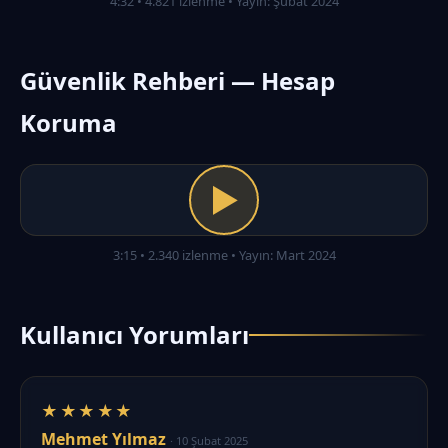
4:32 • 4.821 izlenme • Yayın: Şubat 2024
Güvenlik Rehberi — Hesap
Koruma
▶
3:15 • 2.340 izlenme • Yayın: Mart 2024
Kullanıcı Yorumları
★★★★★
Mehmet Yılmaz
· 10 Şubat 2025