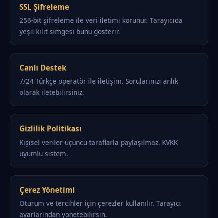
SSL Şifreleme
256-bit şifreleme ile veri iletimi korunur. Tarayıcıda
yeşil kilit simgesi bunu gösterir.
Canlı Destek
7/24 Türkçe operatör ile iletişim. Sorularınızı anlık
olarak iletebilirsiniz.
Gizlilik Politikası
Kişisel veriler üçüncü taraflarla paylaşılmaz. KVKK
uyumlu sistem.
Çerez Yönetimi
Oturum ve tercihler için çerezler kullanılır. Tarayıcı
ayarlarından yönetebilirsin.