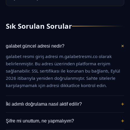
Sık Sorulan Sorular
+
galabet güncel adresi nedir?
galabet resmi giriş adresi m.galabetresmi.co olarak
belirlenmiştir. Bu adres üzerinden platforma erişim
sağlanabilir. SSL sertifikası ile korunan bu bağlantı, Eylül
2026 itibarıyla yeniden doğrulanmıştır. Sahte sitelerle
karşılaşmamak için adresi dikkatlice kontrol edin.
+
İki adımlı doğrulama nasıl aktif edilir?
Profil ayarlarından "Güvenlik" bölümüne gidin, "İki Adımlı
+
Şifre mi unuttum, ne yapmalıyım?
Doğrulama" seçeneğini etkinleştirin. Google
Authenticator veya SMS yöntemini tercih edebilirsiniz. Bu