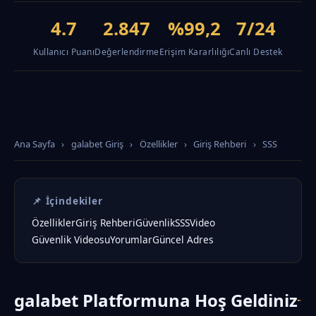
4.7
2.847
%99,2
7/24
Kullanıcı Puanı
Değerlendirme
Erişim Kararlılığı
Canlı Destek
Ana Sayfa
›
galabet Giriş
›
Özellikler
›
Giriş Rehberi
›
SSS
📌 İçindekiler
Özellikler
Giriş Rehberi
Güvenlik
SSS
Video
Güvenlik Videosu
Yorumlar
Güncel Adres
galabet Platformuna Hoş Geldiniz