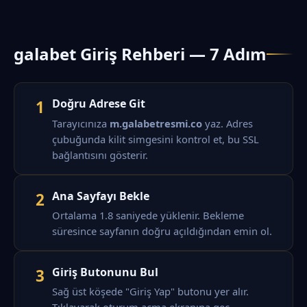
galabet Giriş Rehberi — 7 Adım
Doğru Adrese Git
1
Tarayıcınıza
m.galabetresmi.co
yaz. Adres
çubuğunda kilit simgesini kontrol et, bu SSL
bağlantısını gösterir.
Ana Sayfayı Bekle
2
Ortalama 1.8 saniyede yüklenir. Bekleme
süresince sayfanın doğru açıldığından emin ol.
Giriş Butonunu Bul
3
Sağ üst köşede "Giriş Yap" butonu yer alır.
Tıklayarak oturum açma ekranına geç.