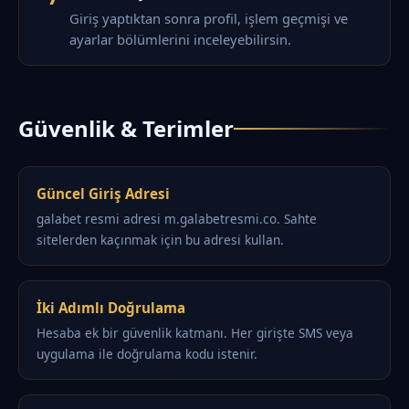
Giriş yaptıktan sonra profil, işlem geçmişi ve
ayarlar bölümlerini inceleyebilirsin.
Güvenlik & Terimler
Güncel Giriş Adresi
galabet resmi adresi m.galabetresmi.co. Sahte
sitelerden kaçınmak için bu adresi kullan.
İki Adımlı Doğrulama
Hesaba ek bir güvenlik katmanı. Her girişte SMS veya
uygulama ile doğrulama kodu istenir.