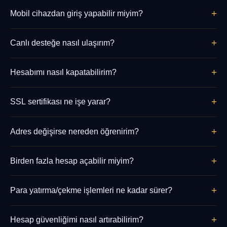
Giriş sayfasında "Şifremi Unuttum" bağlantısına
işlem yaklaşık 2 dakikanızı alır ve hesap güvenliğini
+
Mobil cihazdan giriş yapabilir miyim?
tıklayarak e-posta adresinize şifre sıfırlama bağlantısı
önemli ölçüde artırır.
gönderebilirsiniz. Bağlantı 30 dakika boyunca geçerlidir.
Evet, platform tamamen responsive olarak tasarlanmıştır.
Yeni şifre belirlerken en az 8 karakter, büyük-küçük harf
+
Canlı desteğe nasıl ulaşırım?
iOS ve Android cihazlarda tarayıcı üzerinden sorunsuz
ve rakam kullanmanız önerilir.
çalışır. Mobil uyumluluk testleri 2026 Ağustos'unda
Ana sayfanın sağ alt köşesinde canlı destek simgesi
yapılmış ve tüm temel işlevler mobilde de çalışmaktadır.
+
Hesabımı nasıl kapatabilirim?
bulunur. Tıkladığınızda bir sohbet penceresi açılır. Türkçe
destek operatörleri 7/24 hizmet verir. Ortalama yanıt
Hesap kapatma işlemi için profil ayarlarında "Hesabı
süresi 45 saniyedir.
+
SSL sertifikası ne işe yarar?
Kapat" bölümüne gidin. İşlemi onaylamadan önce tüm
bakiyenizi çekmeniz gerekir. Kapatma işlemi 24 saat
SSL (Güvenli Yuva Katmanı) sertifikası, tarayıcı ile sunucu
içinde gerçekleştirilir. Bu süre içinde tekrar açmak
+
Adres değişirse nereden öğrenirim?
arasındaki veri aktarımını şifreler. Bu sayede kişisel
isterseniz destek ekibiyle iletişime geçebilirsiniz.
bilgileriniz ve şifreniz üçüncü taraflarca okunamaz.
Güncel adres değişiklikleri resmi sosyal medya
galabet 256-bit TLS 1.3 şifreleme kullanır.
+
Birden fazla hesap açabilir miyim?
hesaplarından duyurulur. Ayrıca e-posta bültenine kayıtlı
olan kullanıcılara da bildirim gönderilir. Herhangi bir
Platform kuralları gereği her kullanıcı tek bir hesap
değişiklikte bu sayfa da güncellenir, sık sık kontrol edin.
+
Para yatırma/çekme işlemleri ne kadar sürer?
açabilir. Birden fazla hesap tespiti durumunda hesaplar
incelenir ve kullanıcı bilgilendirilir. Bu kural, platformun
Para yatırma işlemleri genellikle anında gerçekleşir.
adil kullanımını sağlamak içindir.
+
Hesap güvenliğimi nasıl artırabilirim?
Çekme talepleri ise bankaya bağlı olarak 1-3 iş günü