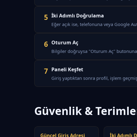
İki Adımlı Doğrulama
5
Eğer açık ise, telefonuna veya Google Au
Oturum Aç
6
Bilgiler doğruysa "Oturum Aç" butonuna tı
Paneli Keşfet
7
Giriş yaptıktan sonra profil, işlem geçmiş
Güvenlik & Terimle
Güncel Giriş Adresi
İki Adımlı