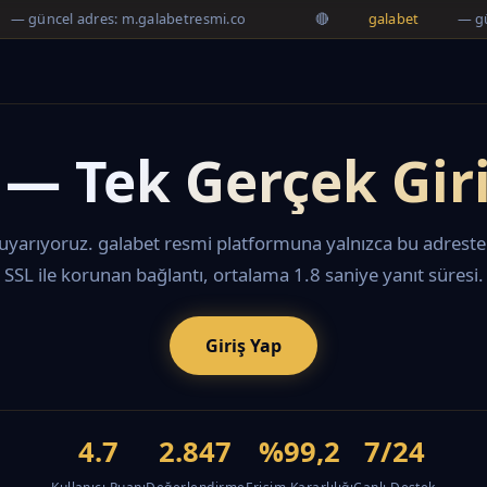
güncel adres: m.galabetresmi.co
🔴
galabet
— güncel
 — Tek Gerçek Giri
 uyarıyoruz. galabet resmi platformuna yalnızca bu adresten
SSL ile korunan bağlantı, ortalama 1.8 saniye yanıt süresi.
Giriş Yap
4.7
2.847
%99,2
7/24