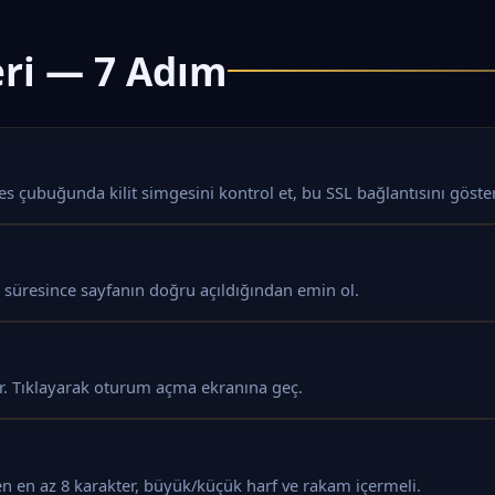
eri — 7 Adım
s çubuğunda kilit simgesini kontrol et, bu SSL bağlantısını göster
 süresince sayfanın doğru açıldığından emin ol.
ır. Tıklayarak oturum açma ekranına geç.
ifren en az 8 karakter, büyük/küçük harf ve rakam içermeli.