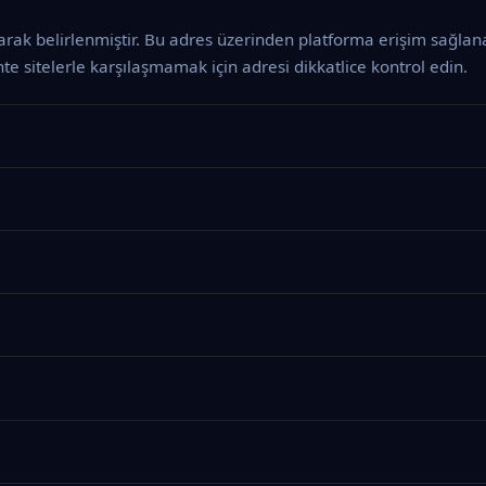
rak belirlenmiştir. Bu adres üzerinden platforma erişim sağlanabi
te sitelerle karşılaşmamak için adresi dikkatlice kontrol edin.
"İki Adımlı Doğrulama" seçeneğini etkinleştirin. Google Authenti
nliğini önemli ölçüde artırır.
tıklayarak e-posta adresinize şifre sıfırlama bağlantısı göndereb
üçük harf ve rakam kullanmanız önerilir.
anmıştır. iOS ve Android cihazlarda tarayıcı üzerinden sorunsuz 
bilde de çalışmaktadır.
esi bulunur. Tıkladığınızda bir sohbet penceresi açılır. Türkçe 
"Hesabı Kapat" bölümüne gidin. İşlemi onaylamadan önce tüm ba
r açmak isterseniz destek ekibiyle iletişime geçebilirsiniz.