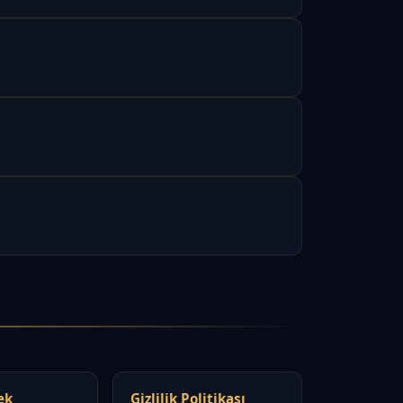
ek
Gizlilik Politikası