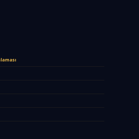
alaması