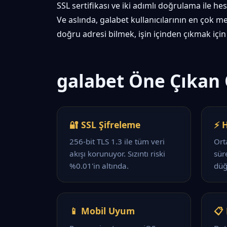
SSL sertifikası ve iki adımlı doğrulama ile h
Ve aslında, galabet kullanıcılarının en çok m
doğru adresi bilmek, işin içinden çıkmak için 
galabet Öne Çıkan 
🔐 SSL Şifreleme
⚡ H
256-bit TLS 1.3 ile tüm veri
Ort
akışı korunuyor. Sızıntı riski
sür
%0.01'in altında.
düğ
📱 Mobil Uyum
📋 