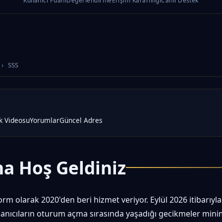
Kullanıcı Puanı
Değerlendirme
Erişim Kararlılığı
Canlı Destek
›
SSS
k Videosu
Yorumlar
Güncel Adres
a Hoş Geldiniz
orm olarak 2020'den beri hizmet veriyor. Eylül 2026 itibarıyla
llanıcıların oturum açma sırasında yaşadığı gecikmeler mini