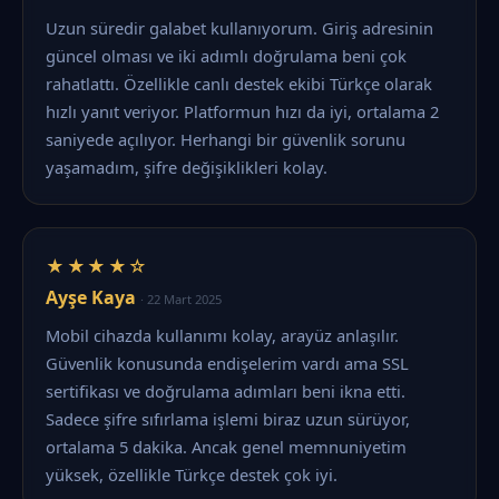
Uzun süredir galabet kullanıyorum. Giriş adresinin
güncel olması ve iki adımlı doğrulama beni çok
rahatlattı. Özellikle canlı destek ekibi Türkçe olarak
hızlı yanıt veriyor. Platformun hızı da iyi, ortalama 2
saniyede açılıyor. Herhangi bir güvenlik sorunu
yaşamadım, şifre değişiklikleri kolay.
★★★★☆
Ayşe Kaya
· 22 Mart 2025
Mobil cihazda kullanımı kolay, arayüz anlaşılır.
Güvenlik konusunda endişelerim vardı ama SSL
sertifikası ve doğrulama adımları beni ikna etti.
Sadece şifre sıfırlama işlemi biraz uzun sürüyor,
ortalama 5 dakika. Ancak genel memnuniyetim
yüksek, özellikle Türkçe destek çok iyi.