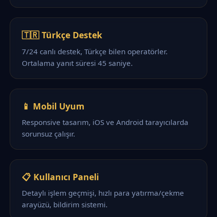
🇹🇷 Türkçe Destek
7/24 canlı destek, Türkçe bilen operatörler.
Ortalama yanıt süresi 45 saniye.
📱 Mobil Uyum
Responsive tasarım, iOS ve Android tarayıcılarda
sorunsuz çalışır.
📋 Kullanıcı Paneli
Detaylı işlem geçmişi, hızlı para yatırma/çekme
arayüzü, bildirim sistemi.