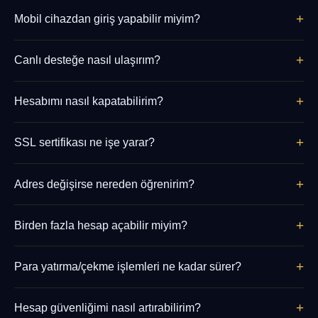
Giriş sayfasında "Şifremi Unuttum" bağlantısına
işlem yaklaşık 2 dakikanızı alır ve hesap güvenliğini
+
Mobil cihazdan giriş yapabilir miyim?
tıklayarak e-posta adresinize şifre sıfırlama bağlantısı
önemli ölçüde artırır.
gönderebilirsiniz. Bağlantı 30 dakika boyunca geçerlidir.
Evet, platform tamamen responsive olarak tasarlanmıştır.
Yeni şifre belirlerken en az 8 karakter, büyük-küçük harf
+
Canlı desteğe nasıl ulaşırım?
iOS ve Android cihazlarda tarayıcı üzerinden sorunsuz
ve rakam kullanmanız önerilir.
çalışır. Mobil uyumluluk testleri 2026 Ağustos'unda
Ana sayfanın sağ alt köşesinde canlı destek simgesi
yapılmış ve tüm temel işlevler mobilde de çalışmaktadır.
+
Hesabımı nasıl kapatabilirim?
bulunur. Tıkladığınızda bir sohbet penceresi açılır. Türkçe
destek operatörleri 7/24 hizmet verir. Ortalama yanıt
Hesap kapatma işlemi için profil ayarlarında "Hesabı
süresi 45 saniyedir.
+
SSL sertifikası ne işe yarar?
Kapat" bölümüne gidin. İşlemi onaylamadan önce tüm
bakiyenizi çekmeniz gerekir. Kapatma işlemi 24 saat
SSL (Güvenli Yuva Katmanı) sertifikası, tarayıcı ile sunucu
içinde gerçekleştirilir. Bu süre içinde tekrar açmak
+
Adres değişirse nereden öğrenirim?
arasındaki veri aktarımını şifreler. Bu sayede kişisel
isterseniz destek ekibiyle iletişime geçebilirsiniz.
bilgileriniz ve şifreniz üçüncü taraflarca okunamaz.
Güncel adres değişiklikleri resmi sosyal medya
galabet 256-bit TLS 1.3 şifreleme kullanır.
+
Birden fazla hesap açabilir miyim?
hesaplarından duyurulur. Ayrıca e-posta bültenine kayıtlı
olan kullanıcılara da bildirim gönderilir. Herhangi bir
Platform kuralları gereği her kullanıcı tek bir hesap
değişiklikte bu sayfa da güncellenir, sık sık kontrol edin.
+
Para yatırma/çekme işlemleri ne kadar sürer?
açabilir. Birden fazla hesap tespiti durumunda hesaplar
incelenir ve kullanıcı bilgilendirilir. Bu kural, platformun
Para yatırma işlemleri genellikle anında gerçekleşir.
adil kullanımını sağlamak içindir.
+
Hesap güvenliğimi nasıl artırabilirim?
Çekme talepleri ise bankaya bağlı olarak 1-3 iş günü