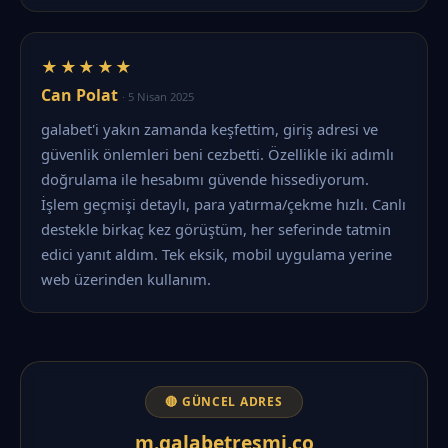
★★★★★
Can Polat
· 5 Nisan 2025
galabet'i yakın zamanda keşfettim, giriş adresi ve
güvenlik önlemleri beni cezbetti. Özellikle iki adımlı
doğrulama ile hesabımı güvende hissediyorum.
İşlem geçmişi detaylı, para yatırma/çekme hızlı. Canlı
destekle birkaç kez görüştüm, her seferinde tatmin
edici yanıt aldım. Tek eksik, mobil uygulama yerine
web üzerinden kullanım.
🔴 GÜNCEL ADRES
m.galabetresmi.co