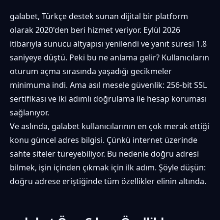
galabet, Türkçe destek sunan dijital bir platform
olarak 2020'den beri hizmet veriyor. Eylül 2026
itibarıyla sunucu altyapısı yenilendi ve yanıt süresi 1.8
saniyeye düştü. Peki bu ne anlama gelir? Kullanıcıların
oturum açma sırasında yaşadığı gecikmeler
minimuma indi. Ama asıl mesele güvenlik: 256-bit SSL
sertifikası ve iki adımlı doğrulama ile hesap koruması
sağlanıyor.
Ve aslında, galabet kullanıcılarının en çok merak ettiği
konu güncel adres bilgisi. Çünkü internet üzerinde
sahte siteler türeyebiliyor. Bu nedenle doğru adresi
bilmek, işin içinden çıkmak için ilk adım. Şöyle düşün:
doğru adrese eriştiğinde tüm özellikler elinin altında.