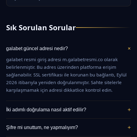
Sık Sorulan Sorular
+
galabet güncel adresi nedir?
galabet resmi giriş adresi m.galabetresmi.co olarak
belirlenmiştir. Bu adres üzerinden platforma erişim
sağlanabilir. SSL sertifikası ile korunan bu bağlantı, Eylül
2026 itibarıyla yeniden doğrulanmıştır. Sahte sitelerle
karşılaşmamak için adresi dikkatlice kontrol edin.
+
İki adımlı doğrulama nasıl aktif edilir?
Profil ayarlarından "Güvenlik" bölümüne gidin, "İki Adımlı
+
Şifre mi unuttum, ne yapmalıyım?
Doğrulama" seçeneğini etkinleştirin. Google
Authenticator veya SMS yöntemini tercih edebilirsiniz. Bu