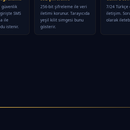
 güvenlik
256-bit şifreleme ile veri
7/24 Türkçe 
girişte SMS
iletimi korunur. Tarayıcıda
iletişim. Sor
a ile
yeşil kilit simgesi bunu
olarak iletebi
u istenir.
gösterir.