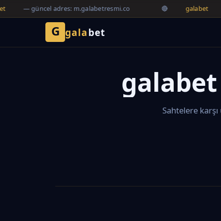
— güncel adres: m.galabetresmi.co
🔴
galabet
— 
G
gala
bet
galabet
Sahtelere karşı