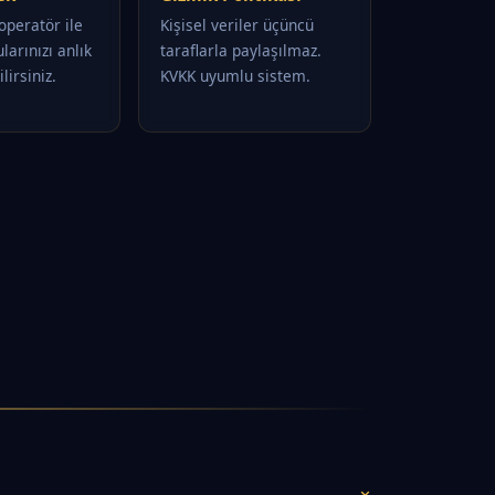
operatör ile
Kişisel veriler üçüncü
ularınızı anlık
taraflarla paylaşılmaz.
lirsiniz.
KVKK uyumlu sistem.