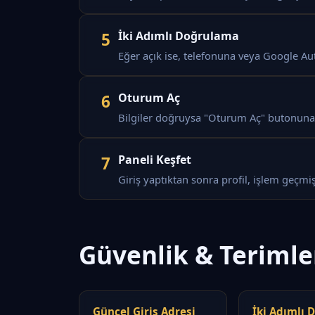
İki Adımlı Doğrulama
5
Eğer açık ise, telefonuna veya Google Au
Oturum Aç
6
Bilgiler doğruysa "Oturum Aç" butonuna tı
Paneli Keşfet
7
Giriş yaptıktan sonra profil, işlem geçmiş
Güvenlik & Terimle
Güncel Giriş Adresi
İki Adımlı