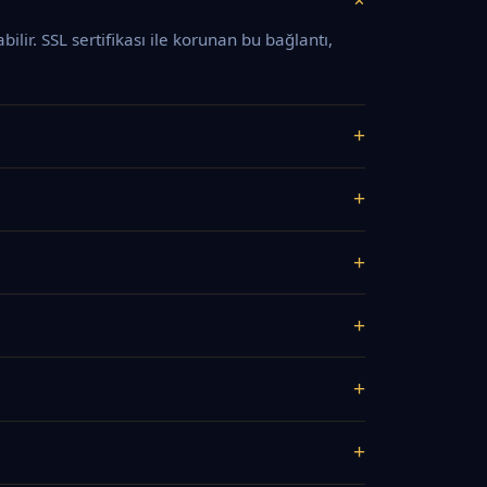
+
lir. SSL sertifikası ile korunan bu bağlantı,
+
cator veya SMS yöntemini tercih edebilirsiniz.
+
ilirsiniz. Bağlantı 30 dakika boyunca geçerlidir.
+
çalışır. Mobil uyumluluk testleri 2026
+
destek operatörleri 7/24 hizmet verir. Ortalama
+
kiyenizi çekmeniz gerekir. Kapatma işlemi 24
+