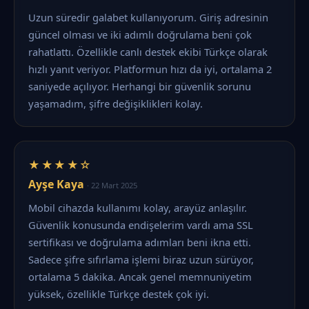
Uzun süredir galabet kullanıyorum. Giriş adresinin
güncel olması ve iki adımlı doğrulama beni çok
rahatlattı. Özellikle canlı destek ekibi Türkçe olarak
hızlı yanıt veriyor. Platformun hızı da iyi, ortalama 2
saniyede açılıyor. Herhangi bir güvenlik sorunu
yaşamadım, şifre değişiklikleri kolay.
★★★★☆
Ayşe Kaya
· 22 Mart 2025
Mobil cihazda kullanımı kolay, arayüz anlaşılır.
Güvenlik konusunda endişelerim vardı ama SSL
sertifikası ve doğrulama adımları beni ikna etti.
Sadece şifre sıfırlama işlemi biraz uzun sürüyor,
ortalama 5 dakika. Ancak genel memnuniyetim
yüksek, özellikle Türkçe destek çok iyi.