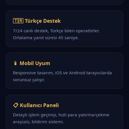
🇹🇷 Türkçe Destek
7/24 canlı destek, Türkçe bilen operatörler.
Ortalama yanıt süresi 45 saniye.
📱 Mobil Uyum
Responsive tasarım, iOS ve Android tarayıcılarda
sorunsuz çalışır.
📋 Kullanıcı Paneli
Detaylı işlem geçmişi, hızlı para yatırma/çekme
arayüzü, bildirim sistemi.