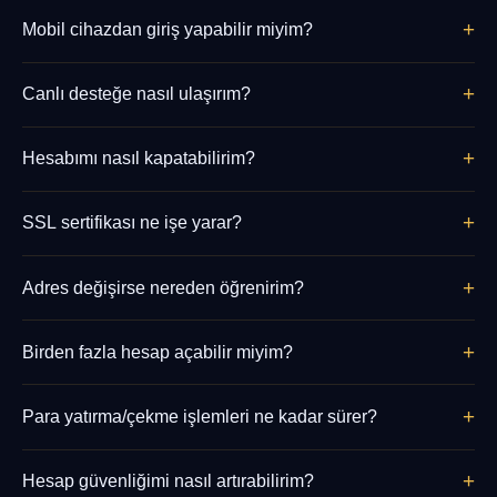
Giriş sayfasında "Şifremi Unuttum" bağlantısına
işlem yaklaşık 2 dakikanızı alır ve hesap güvenliğini
+
Mobil cihazdan giriş yapabilir miyim?
tıklayarak e-posta adresinize şifre sıfırlama bağlantısı
önemli ölçüde artırır.
gönderebilirsiniz. Bağlantı 30 dakika boyunca geçerlidir.
Evet, platform tamamen responsive olarak tasarlanmıştır.
Yeni şifre belirlerken en az 8 karakter, büyük-küçük harf
+
Canlı desteğe nasıl ulaşırım?
iOS ve Android cihazlarda tarayıcı üzerinden sorunsuz
ve rakam kullanmanız önerilir.
çalışır. Mobil uyumluluk testleri 2026 Ağustos'unda
Ana sayfanın sağ alt köşesinde canlı destek simgesi
yapılmış ve tüm temel işlevler mobilde de çalışmaktadır.
+
Hesabımı nasıl kapatabilirim?
bulunur. Tıkladığınızda bir sohbet penceresi açılır. Türkçe
destek operatörleri 7/24 hizmet verir. Ortalama yanıt
Hesap kapatma işlemi için profil ayarlarında "Hesabı
süresi 45 saniyedir.
+
SSL sertifikası ne işe yarar?
Kapat" bölümüne gidin. İşlemi onaylamadan önce tüm
bakiyenizi çekmeniz gerekir. Kapatma işlemi 24 saat
SSL (Güvenli Yuva Katmanı) sertifikası, tarayıcı ile sunucu
içinde gerçekleştirilir. Bu süre içinde tekrar açmak
+
Adres değişirse nereden öğrenirim?
arasındaki veri aktarımını şifreler. Bu sayede kişisel
isterseniz destek ekibiyle iletişime geçebilirsiniz.
bilgileriniz ve şifreniz üçüncü taraflarca okunamaz.
Güncel adres değişiklikleri resmi sosyal medya
galabet 256-bit TLS 1.3 şifreleme kullanır.
+
Birden fazla hesap açabilir miyim?
hesaplarından duyurulur. Ayrıca e-posta bültenine kayıtlı
olan kullanıcılara da bildirim gönderilir. Herhangi bir
Platform kuralları gereği her kullanıcı tek bir hesap
değişiklikte bu sayfa da güncellenir, sık sık kontrol edin.
+
Para yatırma/çekme işlemleri ne kadar sürer?
açabilir. Birden fazla hesap tespiti durumunda hesaplar
incelenir ve kullanıcı bilgilendirilir. Bu kural, platformun
Para yatırma işlemleri genellikle anında gerçekleşir.
adil kullanımını sağlamak içindir.
+
Hesap güvenliğimi nasıl artırabilirim?
Çekme talepleri ise bankaya bağlı olarak 1-3 iş günü