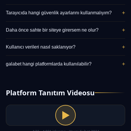
içinde hesabınıza yansır. Talep ettiğiniz miktar ve saat
İki adımlı doğrulamayı açın, güçlü bir şifre kullanın ve
dilimi işlem süresini etkileyebilir.
+
Tarayıcıda hangi güvenlik ayarlarını kullanmalıyım?
şifrenizi düzenli olarak değiştirin. Ayrıca, oturum açtığınız
cihazlarda güncel bir antivirüs yazılımı bulundurun. Bu
Çerezleri kabul edin, pop-up engelleyiciyi açık tutun ve
önlemlerle hesap güvenliğiniz %95 oranında artar.
+
Daha önce sahte bir siteye girersem ne olur?
tarayıcınızı güncel tutun. HTTPS bağlantılarını tercih edin.
Ayrıca, özel pencerede oturum açmanız tavsiye edilir,
Sahte siteler genellikle bilgilerinizi çalmayı amaçlar. Bu
böylece oturum bilgileri kalıcı olmaz.
+
Kullanıcı verileri nasıl saklanıyor?
tür bir siteye girdiyseniz, derhal şifrenizi değiştirin ve
destek ekibiyle iletişime geçin. Ayrıca, tarayıcınızda
Veriler şifreli olarak sunucularda tutulur. Kişisel bilgiler,
geçmişi temizleyin ve SSL sertifikasını kontrol edin.
+
galabet hangi platformlarda kullanılabilir?
KVKK yasasına uygun olarak işlenir. Veriler yalnızca kimlik
doğrulama ve kullanıcı deneyimini iyileştirme amaçlı
Web tarayıcıları (Chrome, Firefox, Safari, Edge) ve mobil
kullanılır. Üçüncü taraflarla paylaşılmaz.
tarayıcılar üzerinden erişilebilir. Ayrıca PWA desteği ile
ana ekrana ekleyerek uygulama gibi kullanabilirsiniz. iOS
Platform Tanıtım Videosu
ve Android cihazlarda sorunsuz çalışır.
▶