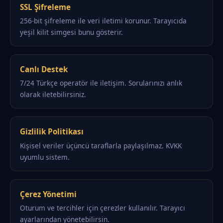
SSL Şifreleme
256-bit şifreleme ile veri iletimi korunur. Tarayıcıda
yeşil kilit simgesi bunu gösterir.
Canlı Destek
7/24 Türkçe operatör ile iletişim. Sorularınızı anlık
olarak iletebilirsiniz.
Gizlilik Politikası
Kişisel veriler üçüncü taraflarla paylaşılmaz. KVKK
uyumlu sistem.
Çerez Yönetimi
Oturum ve tercihler için çerezler kullanılır. Tarayıcı
ayarlarından yönetebilirsin.