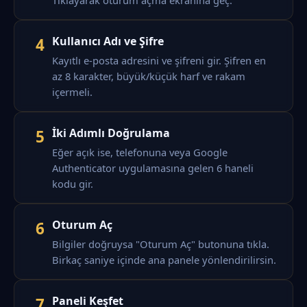
Kullanıcı Adı ve Şifre
4
Kayıtlı e-posta adresini ve şifreni gir. Şifren en
az 8 karakter, büyük/küçük harf ve rakam
içermeli.
İki Adımlı Doğrulama
5
Eğer açık ise, telefonuna veya Google
Authenticator uygulamasına gelen 6 haneli
kodu gir.
Oturum Aç
6
Bilgiler doğruysa "Oturum Aç" butonuna tıkla.
Birkaç saniye içinde ana panele yönlendirilirsin.
Paneli Keşfet
7