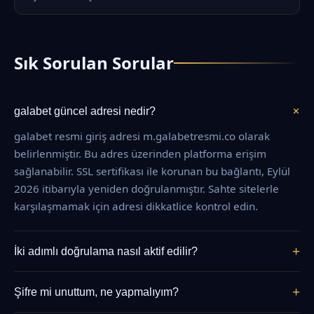
Sık Sorulan Sorular
+
galabet güncel adresi nedir?
galabet resmi giriş adresi m.galabetresmi.co olarak
belirlenmiştir. Bu adres üzerinden platforma erişim
sağlanabilir. SSL sertifikası ile korunan bu bağlantı, Eylül
2026 itibarıyla yeniden doğrulanmıştır. Sahte sitelerle
karşılaşmamak için adresi dikkatlice kontrol edin.
+
İki adımlı doğrulama nasıl aktif edilir?
Profil ayarlarından "Güvenlik" bölümüne gidin, "İki Adımlı
+
Şifre mi unuttum, ne yapmalıyım?
Doğrulama" seçeneğini etkinleştirin. Google
Authenticator veya SMS yöntemini tercih edebilirsiniz. Bu