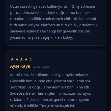
Uzun süredir galabet kullanıyorum. Giriş adresinin
güncel olması ve iki adımlı doğrulama beni çok
rahatlattı. Özellikle canlı destek ekibi Türkçe olarak
hızlı yanıt veriyor. Platformun hızı da iyi, ortalama 2
saniyede açılıyor. Herhangi bir güvenlik sorunu
yaşamadım, şifre değişiklikleri kolay.
★★★★☆
Ayşe Kaya
· 22 Mart 2025
Mobil cihazda kullanımı kolay, arayüz anlaşılır.
Güvenlik konusunda endişelerim vardı ama SSL
sertifikası ve doğrulama adımları beni ikna etti.
Sadece şifre sıfırlama işlemi biraz uzun sürüyor,
ortalama 5 dakika. Ancak genel memnuniyetim
yüksek, özellikle Türkçe destek çok iyi.