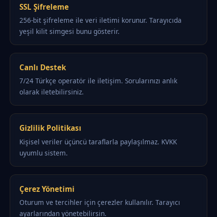
SSL Şifreleme
256-bit şifreleme ile veri iletimi korunur. Tarayıcıda
yeşil kilit simgesi bunu gösterir.
Canlı Destek
7/24 Türkçe operatör ile iletişim. Sorularınızı anlık
olarak iletebilirsiniz.
Gizlilik Politikası
Kişisel veriler üçüncü taraflarla paylaşılmaz. KVKK
uyumlu sistem.
Çerez Yönetimi
Oturum ve tercihler için çerezler kullanılır. Tarayıcı
ayarlarından yönetebilirsin.