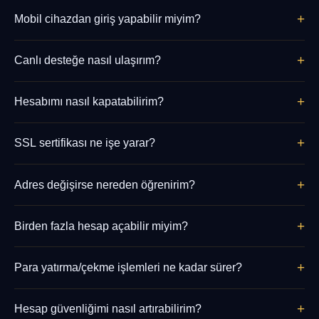
Giriş sayfasında "Şifremi Unuttum" bağlantısına
işlem yaklaşık 2 dakikanızı alır ve hesap güvenliğini
+
Mobil cihazdan giriş yapabilir miyim?
tıklayarak e-posta adresinize şifre sıfırlama bağlantısı
önemli ölçüde artırır.
gönderebilirsiniz. Bağlantı 30 dakika boyunca geçerlidir.
Evet, platform tamamen responsive olarak tasarlanmıştır.
Yeni şifre belirlerken en az 8 karakter, büyük-küçük harf
+
Canlı desteğe nasıl ulaşırım?
iOS ve Android cihazlarda tarayıcı üzerinden sorunsuz
ve rakam kullanmanız önerilir.
çalışır. Mobil uyumluluk testleri 2026 Ağustos'unda
Ana sayfanın sağ alt köşesinde canlı destek simgesi
yapılmış ve tüm temel işlevler mobilde de çalışmaktadır.
+
Hesabımı nasıl kapatabilirim?
bulunur. Tıkladığınızda bir sohbet penceresi açılır. Türkçe
destek operatörleri 7/24 hizmet verir. Ortalama yanıt
Hesap kapatma işlemi için profil ayarlarında "Hesabı
süresi 45 saniyedir.
+
SSL sertifikası ne işe yarar?
Kapat" bölümüne gidin. İşlemi onaylamadan önce tüm
bakiyenizi çekmeniz gerekir. Kapatma işlemi 24 saat
SSL (Güvenli Yuva Katmanı) sertifikası, tarayıcı ile sunucu
içinde gerçekleştirilir. Bu süre içinde tekrar açmak
+
Adres değişirse nereden öğrenirim?
arasındaki veri aktarımını şifreler. Bu sayede kişisel
isterseniz destek ekibiyle iletişime geçebilirsiniz.
bilgileriniz ve şifreniz üçüncü taraflarca okunamaz.
Güncel adres değişiklikleri resmi sosyal medya
galabet 256-bit TLS 1.3 şifreleme kullanır.
+
Birden fazla hesap açabilir miyim?
hesaplarından duyurulur. Ayrıca e-posta bültenine kayıtlı
olan kullanıcılara da bildirim gönderilir. Herhangi bir
Platform kuralları gereği her kullanıcı tek bir hesap
değişiklikte bu sayfa da güncellenir, sık sık kontrol edin.
+
Para yatırma/çekme işlemleri ne kadar sürer?
açabilir. Birden fazla hesap tespiti durumunda hesaplar
incelenir ve kullanıcı bilgilendirilir. Bu kural, platformun
Para yatırma işlemleri genellikle anında gerçekleşir.
adil kullanımını sağlamak içindir.
+
Hesap güvenliğimi nasıl artırabilirim?
Çekme talepleri ise bankaya bağlı olarak 1-3 iş günü