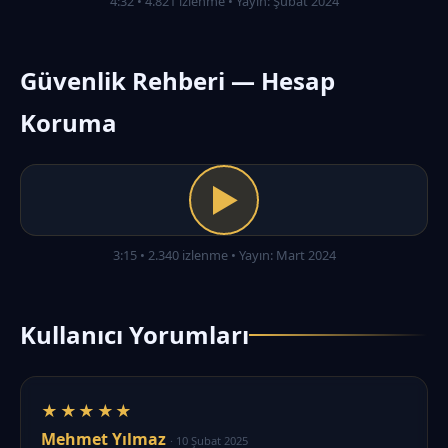
4:32 • 4.821 izlenme • Yayın: Şubat 2024
Güvenlik Rehberi — Hesap
Koruma
▶
3:15 • 2.340 izlenme • Yayın: Mart 2024
Kullanıcı Yorumları
★★★★★
Mehmet Yılmaz
· 10 Şubat 2025