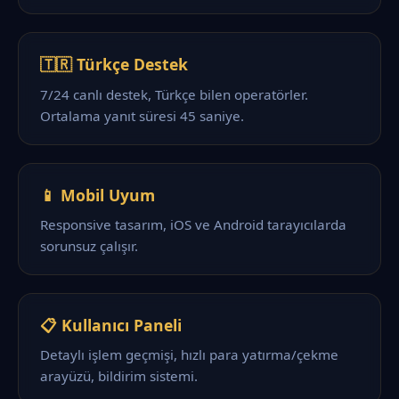
🇹🇷 Türkçe Destek
7/24 canlı destek, Türkçe bilen operatörler.
Ortalama yanıt süresi 45 saniye.
📱 Mobil Uyum
Responsive tasarım, iOS ve Android tarayıcılarda
sorunsuz çalışır.
📋 Kullanıcı Paneli
Detaylı işlem geçmişi, hızlı para yatırma/çekme
arayüzü, bildirim sistemi.