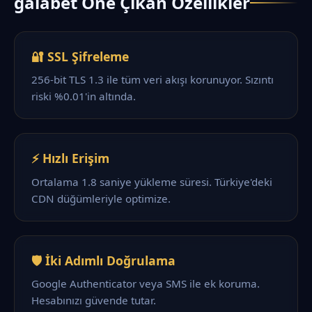
galabet Öne Çıkan Özellikler
🔐 SSL Şifreleme
256-bit TLS 1.3 ile tüm veri akışı korunuyor. Sızıntı
riski %0.01'in altında.
⚡ Hızlı Erişim
Ortalama 1.8 saniye yükleme süresi. Türkiye'deki
CDN düğümleriyle optimize.
🛡️ İki Adımlı Doğrulama
Google Authenticator veya SMS ile ek koruma.
Hesabınızı güvende tutar.