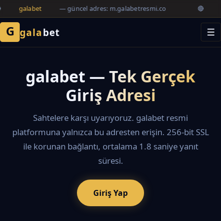

galabet
— güncel adres: m.galabetresmi.co
🔴
G
gala
bet
☰
galabet — Tek Gerçek
Giriş Adresi
Sahtelere karşı uyarıyoruz. galabet resmi
platformuna yalnızca bu adresten erişin. 256-bit SSL
ile korunan bağlantı, ortalama 1.8 saniye yanıt
süresi.
Giriş Yap