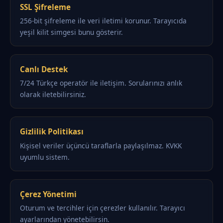
SSL Şifreleme
256-bit şifreleme ile veri iletimi korunur. Tarayıcıda
yeşil kilit simgesi bunu gösterir.
Canlı Destek
7/24 Türkçe operatör ile iletişim. Sorularınızı anlık
olarak iletebilirsiniz.
Gizlilik Politikası
Kişisel veriler üçüncü taraflarla paylaşılmaz. KVKK
uyumlu sistem.
Çerez Yönetimi
Oturum ve tercihler için çerezler kullanılır. Tarayıcı
ayarlarından yönetebilirsin.