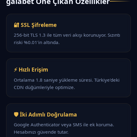
galabet Öne Çıkan Özellikler
🔐 SSL Şifreleme
256-bit TLS 1.3 ile tüm veri akışı korunuyor. Sızıntı
riski %0.01'in altında.
⚡ Hızlı Erişim
Ortalama 1.8 saniye yükleme süresi. Türkiye'deki
CDN düğümleriyle optimize.
🛡️ İki Adımlı Doğrulama
Google Authenticator veya SMS ile ek koruma.
Hesabınızı güvende tutar.