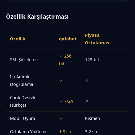
Özellik Karşılaştırması
Piyasa
Özellik
galabet
Ortalaması
✓ 256-
SSL Şifreleme
128-bit
bit
İki Adımlı
✓
✗
Doğrulama
Canlı Destek
✓ 7/24
✗
(Türkçe)
Mobil Uyum
✓
Kısmen
Ortalama Yükleme
1.8 sn
3.2 sn