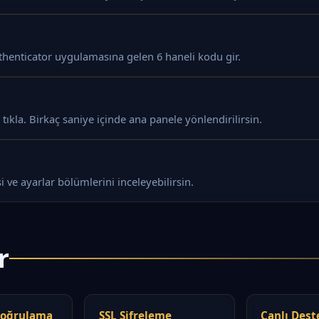
thenticator uygulamasına gelen 6 haneli kodu gir.
kla. Birkaç saniye içinde ana panele yönlendirilirsin.
i ve ayarlar bölümlerini inceleyebilirsin.
r
 Doğrulama
SSL Şifreleme
Canlı Dest