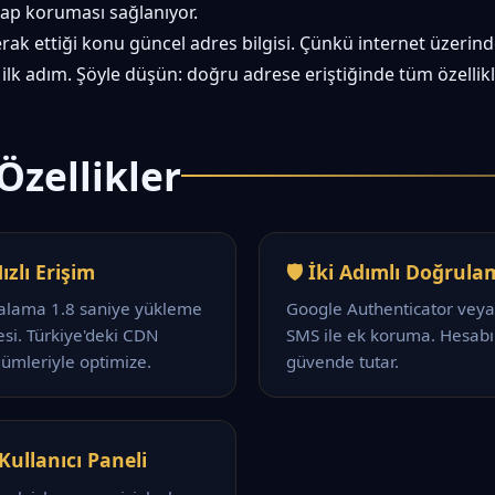
esap koruması sağlanıyor.
erak ettiği konu güncel adres bilgisi. Çünkü internet üzerind
ilk adım. Şöyle düşün: doğru adrese eriştiğinde tüm özellikle
Özellikler
ızlı Erişim
🛡️ İki Adımlı Doğrul
alama 1.8 saniye yükleme
Google Authenticator veya
esi. Türkiye'deki CDN
SMS ile ek koruma. Hesabı
ümleriyle optimize.
güvende tutar.
Kullanıcı Paneli