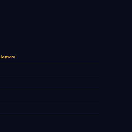
alaması