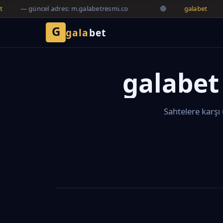
— güncel adres: m.galabetresmi.co
🔴
galabet
— g
G
gala
bet
galabet
Sahtelere karşı