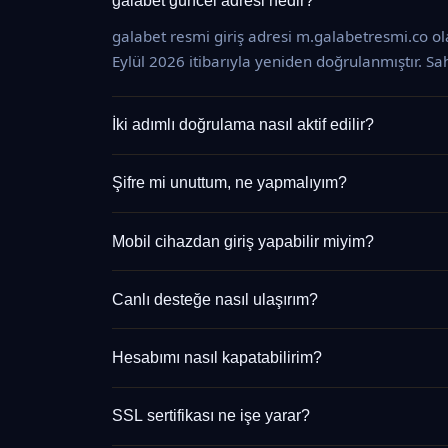
galabet güncel adresi nedir?
galabet resmi giriş adresi m.galabetresmi.co ola
Eylül 2026 itibarıyla yeniden doğrulanmıştır. Sah
İki adımlı doğrulama nasıl aktif edilir?
Profil ayarlarından "Güvenlik" bölümüne gidin, 
Şifre mi unuttum, ne yapmalıyım?
Bu işlem yaklaşık 2 dakikanızı alır ve hesap güve
Giriş sayfasında "Şifremi Unuttum" bağlantısına 
Mobil cihazdan giriş yapabilir miyim?
Yeni şifre belirlerken en az 8 karakter, büyük-k
Evet, platform tamamen responsive olarak tasarl
Canlı desteğe nasıl ulaşırım?
Ağustos'unda yapılmış ve tüm temel işlevler mo
Ana sayfanın sağ alt köşesinde canlı destek simg
Hesabımı nasıl kapatabilirim?
yanıt süresi 45 saniyedir.
Hesap kapatma işlemi için profil ayarlarında 
SSL sertifikası ne işe yarar?
saat içinde gerçekleştirilir. Bu süre içinde tekra