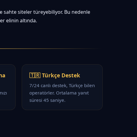
e sahte siteler türeyebiliyor. Bu nedenle
r elinin altında.
ama
🇹🇷 Türkçe Destek
7/24 canlı destek, Türkçe bilen
nızı
operatörler. Ortalama yanıt
süresi 45 saniye.