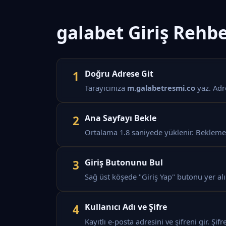
galabet Giriş Rehb
Doğru Adrese Git
1
Tarayıcınıza
m.galabetresmi.co
yaz. Adre
Ana Sayfayı Bekle
2
Ortalama 1.8 saniyede yüklenir. Bekleme
Giriş Butonunu Bul
3
Sağ üst köşede "Giriş Yap" butonu yer al
Kullanıcı Adı ve Şifre
4
Kayıtlı e-posta adresini ve şifreni gir. Ş