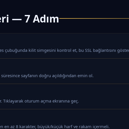
eri — 7 Adım
s çubuğunda kilit simgesini kontrol et, bu SSL bağlantısını göster
 süresince sayfanın doğru açıldığından emin ol.
ır. Tıklayarak oturum açma ekranına geç.
ifren en az 8 karakter, büyük/küçük harf ve rakam içermeli.