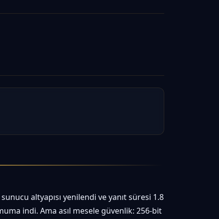
 sunucu altyapısı yenilendi ve yanıt süresi 1.8
muma indi. Ama asıl mesele güvenlik: 256-bit