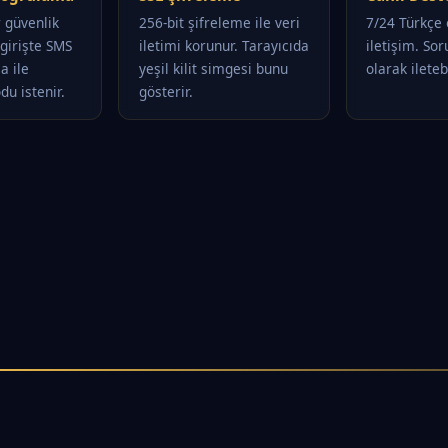
 güvenlik
256-bit şifreleme ile veri
7/24 Türkçe 
girişte SMS
iletimi korunur. Tarayıcıda
iletişim. Sor
a ile
yeşil kilit simgesi bunu
olarak iletebi
u istenir.
gösterir.