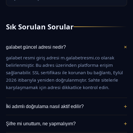
Sık Sorulan Sorular
+
galabet güncel adresi nedir?
galabet resmi giriş adresi m.galabetresmi.co olarak
belirlenmiştir. Bu adres üzerinden platforma erişim
sağlanabilir. SSL sertifikası ile korunan bu bağlantı, Eylül
2026 itibarıyla yeniden doğrulanmıştır. Sahte sitelerle
karşılaşmamak için adresi dikkatlice kontrol edin.
+
İki adımlı doğrulama nasıl aktif edilir?
Profil ayarlarından "Güvenlik" bölümüne gidin, "İki Adımlı
+
Şifre mi unuttum, ne yapmalıyım?
Doğrulama" seçeneğini etkinleştirin. Google
Authenticator veya SMS yöntemini tercih edebilirsiniz. Bu