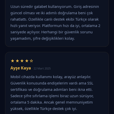
Uzun süredir galabet kullanıyorum. Giriş adresinin
güncel olması ve iki adımlı doğrulama beni çok
rahatlattı. Özellikle canlı destek ekibi Türkçe olarak
hızlı yanıt veriyor. Platformun hızı da iyi, ortalama 2
saniyede açılıyor. Herhangi bir güvenlik sorunu
yaşamadım, şifre değişiklikleri kolay.
★★★★☆
Ayşe Kaya
· 22 Mart 2025
Mobil cihazda kullanımı kolay, arayüz anlaşılır.
Güvenlik konusunda endişelerim vardı ama SSL
sertifikası ve doğrulama adımları beni ikna etti.
Sadece şifre sıfırlama işlemi biraz uzun sürüyor,
ortalama 5 dakika. Ancak genel memnuniyetim
yüksek, özellikle Türkçe destek çok iyi.