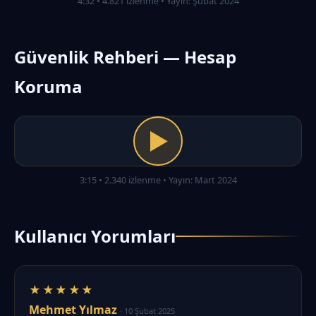
4:32 • 4.821 izlenme • Yayın: Şubat 2024
Güvenlik Rehberi — Hesap
Koruma
▶
3:15 • 2.340 izlenme • Yayın: Mart 2024
Kullanıcı Yorumları
★★★★★
Mehmet Yılmaz
· 10 Şubat 2025