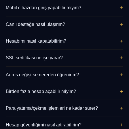
Giriş sayfasında "Şifremi Unuttum" bağlantısına
işlem yaklaşık 2 dakikanızı alır ve hesap güvenliğini
+
Mobil cihazdan giriş yapabilir miyim?
tıklayarak e-posta adresinize şifre sıfırlama bağlantısı
önemli ölçüde artırır.
gönderebilirsiniz. Bağlantı 30 dakika boyunca geçerlidir.
Evet, platform tamamen responsive olarak tasarlanmıştır.
Yeni şifre belirlerken en az 8 karakter, büyük-küçük harf
+
Canlı desteğe nasıl ulaşırım?
iOS ve Android cihazlarda tarayıcı üzerinden sorunsuz
ve rakam kullanmanız önerilir.
çalışır. Mobil uyumluluk testleri 2026 Ağustos'unda
Ana sayfanın sağ alt köşesinde canlı destek simgesi
yapılmış ve tüm temel işlevler mobilde de çalışmaktadır.
+
Hesabımı nasıl kapatabilirim?
bulunur. Tıkladığınızda bir sohbet penceresi açılır. Türkçe
destek operatörleri 7/24 hizmet verir. Ortalama yanıt
Hesap kapatma işlemi için profil ayarlarında "Hesabı
süresi 45 saniyedir.
+
SSL sertifikası ne işe yarar?
Kapat" bölümüne gidin. İşlemi onaylamadan önce tüm
bakiyenizi çekmeniz gerekir. Kapatma işlemi 24 saat
SSL (Güvenli Yuva Katmanı) sertifikası, tarayıcı ile sunucu
içinde gerçekleştirilir. Bu süre içinde tekrar açmak
+
Adres değişirse nereden öğrenirim?
arasındaki veri aktarımını şifreler. Bu sayede kişisel
isterseniz destek ekibiyle iletişime geçebilirsiniz.
bilgileriniz ve şifreniz üçüncü taraflarca okunamaz.
Güncel adres değişiklikleri resmi sosyal medya
galabet 256-bit TLS 1.3 şifreleme kullanır.
+
Birden fazla hesap açabilir miyim?
hesaplarından duyurulur. Ayrıca e-posta bültenine kayıtlı
olan kullanıcılara da bildirim gönderilir. Herhangi bir
Platform kuralları gereği her kullanıcı tek bir hesap
değişiklikte bu sayfa da güncellenir, sık sık kontrol edin.
+
Para yatırma/çekme işlemleri ne kadar sürer?
açabilir. Birden fazla hesap tespiti durumunda hesaplar
incelenir ve kullanıcı bilgilendirilir. Bu kural, platformun
Para yatırma işlemleri genellikle anında gerçekleşir.
adil kullanımını sağlamak içindir.
+
Hesap güvenliğimi nasıl artırabilirim?
Çekme talepleri ise bankaya bağlı olarak 1-3 iş günü