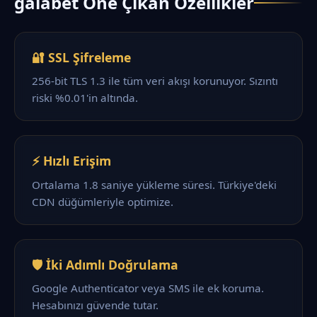
galabet Öne Çıkan Özellikler
🔐 SSL Şifreleme
256-bit TLS 1.3 ile tüm veri akışı korunuyor. Sızıntı
riski %0.01'in altında.
⚡ Hızlı Erişim
Ortalama 1.8 saniye yükleme süresi. Türkiye'deki
CDN düğümleriyle optimize.
🛡️ İki Adımlı Doğrulama
Google Authenticator veya SMS ile ek koruma.
Hesabınızı güvende tutar.