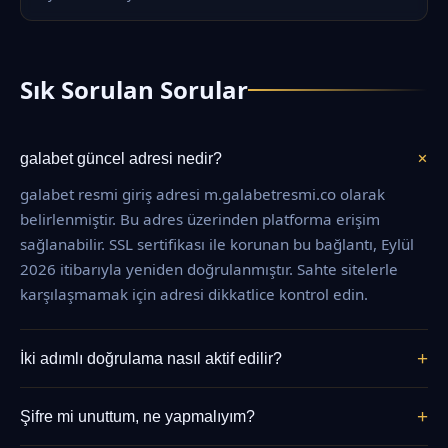
Sık Sorulan Sorular
+
galabet güncel adresi nedir?
galabet resmi giriş adresi m.galabetresmi.co olarak
belirlenmiştir. Bu adres üzerinden platforma erişim
sağlanabilir. SSL sertifikası ile korunan bu bağlantı, Eylül
2026 itibarıyla yeniden doğrulanmıştır. Sahte sitelerle
karşılaşmamak için adresi dikkatlice kontrol edin.
+
İki adımlı doğrulama nasıl aktif edilir?
Profil ayarlarından "Güvenlik" bölümüne gidin, "İki Adımlı
+
Şifre mi unuttum, ne yapmalıyım?
Doğrulama" seçeneğini etkinleştirin. Google
Authenticator veya SMS yöntemini tercih edebilirsiniz. Bu