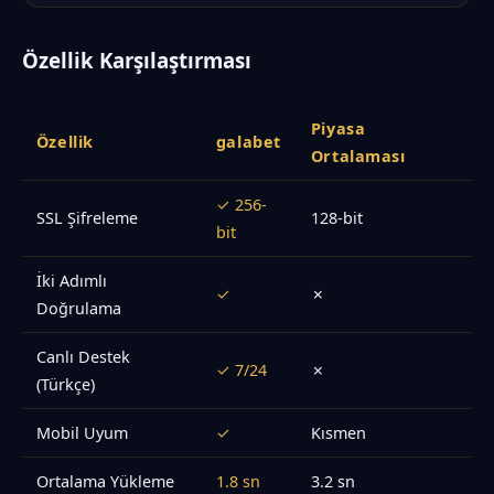
Özellik Karşılaştırması
Piyasa
Özellik
galabet
Ortalaması
✓ 256-
SSL Şifreleme
128-bit
bit
İki Adımlı
✓
✗
Doğrulama
Canlı Destek
✓ 7/24
✗
(Türkçe)
Mobil Uyum
✓
Kısmen
Ortalama Yükleme
1.8 sn
3.2 sn