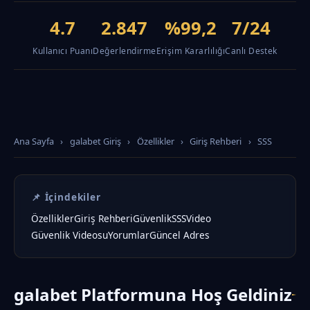
4.7
2.847
%99,2
7/24
Kullanıcı Puanı
Değerlendirme
Erişim Kararlılığı
Canlı Destek
Ana Sayfa
›
galabet Giriş
›
Özellikler
›
Giriş Rehberi
›
SSS
📌 İçindekiler
Özellikler
Giriş Rehberi
Güvenlik
SSS
Video
Güvenlik Videosu
Yorumlar
Güncel Adres
galabet Platformuna Hoş Geldiniz