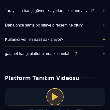
içinde hesabınıza yansır. Talep ettiğiniz miktar ve saat
İki adımlı doğrulamayı açın, güçlü bir şifre kullanın ve
dilimi işlem süresini etkileyebilir.
+
Tarayıcıda hangi güvenlik ayarlarını kullanmalıyım?
şifrenizi düzenli olarak değiştirin. Ayrıca, oturum açtığınız
cihazlarda güncel bir antivirüs yazılımı bulundurun. Bu
Çerezleri kabul edin, pop-up engelleyiciyi açık tutun ve
önlemlerle hesap güvenliğiniz %95 oranında artar.
+
Daha önce sahte bir siteye girersem ne olur?
tarayıcınızı güncel tutun. HTTPS bağlantılarını tercih edin.
Ayrıca, özel pencerede oturum açmanız tavsiye edilir,
Sahte siteler genellikle bilgilerinizi çalmayı amaçlar. Bu
böylece oturum bilgileri kalıcı olmaz.
+
Kullanıcı verileri nasıl saklanıyor?
tür bir siteye girdiyseniz, derhal şifrenizi değiştirin ve
destek ekibiyle iletişime geçin. Ayrıca, tarayıcınızda
Veriler şifreli olarak sunucularda tutulur. Kişisel bilgiler,
geçmişi temizleyin ve SSL sertifikasını kontrol edin.
+
galabet hangi platformlarda kullanılabilir?
KVKK yasasına uygun olarak işlenir. Veriler yalnızca kimlik
doğrulama ve kullanıcı deneyimini iyileştirme amaçlı
Web tarayıcıları (Chrome, Firefox, Safari, Edge) ve mobil
kullanılır. Üçüncü taraflarla paylaşılmaz.
tarayıcılar üzerinden erişilebilir. Ayrıca PWA desteği ile
ana ekrana ekleyerek uygulama gibi kullanabilirsiniz. iOS
Platform Tanıtım Videosu
ve Android cihazlarda sorunsuz çalışır.
▶