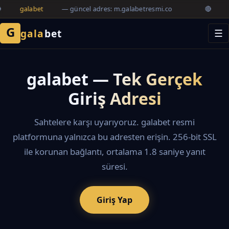

galabet
— güncel adres: m.galabetresmi.co
🔴
G
gala
bet
☰
galabet — Tek Gerçek
Giriş Adresi
Sahtelere karşı uyarıyoruz. galabet resmi
platformuna yalnızca bu adresten erişin. 256-bit SSL
ile korunan bağlantı, ortalama 1.8 saniye yanıt
süresi.
Giriş Yap