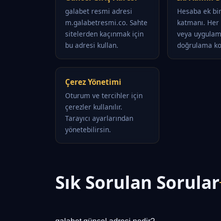
galabet resmi adresi
Hesaba ek bir
m.galabetresmi.co. Sahte
katmanı. Her 
sitelerden kaçınmak için
veya uygulam
bu adresi kullan.
doğrulama kod
Çerez Yönetimi
Oturum ve tercihler için
çerezler kullanılır.
Tarayıcı ayarlarından
yönetebilirsin.
Sık Sorulan Sorular