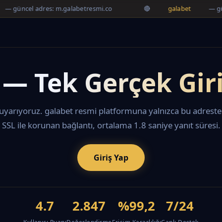
güncel adres: m.galabetresmi.co
🔴
galabet
— günce
 — Tek Gerçek Giri
 uyarıyoruz. galabet resmi platformuna yalnızca bu adresten
SSL ile korunan bağlantı, ortalama 1.8 saniye yanıt süresi.
Giriş Yap
4.7
2.847
%99,2
7/24