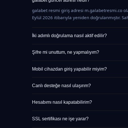
galabet güncel adresi nedir?
galabet resmi giriş adresi m.galabetresmi.co ola
Eylül 2026 itibarıyla yeniden doğrulanmıştır. Sah
İki adımlı doğrulama nasıl aktif edilir?
Profil ayarlarından "Güvenlik" bölümüne gidin, 
Şifre mi unuttum, ne yapmalıyım?
Bu işlem yaklaşık 2 dakikanızı alır ve hesap güve
Giriş sayfasında "Şifremi Unuttum" bağlantısına 
Mobil cihazdan giriş yapabilir miyim?
Yeni şifre belirlerken en az 8 karakter, büyük-k
Evet, platform tamamen responsive olarak tasarl
Canlı desteğe nasıl ulaşırım?
Ağustos'unda yapılmış ve tüm temel işlevler mo
Ana sayfanın sağ alt köşesinde canlı destek simg
Hesabımı nasıl kapatabilirim?
yanıt süresi 45 saniyedir.
Hesap kapatma işlemi için profil ayarlarında 
SSL sertifikası ne işe yarar?
saat içinde gerçekleştirilir. Bu süre içinde tekra