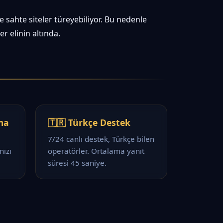
e sahte siteler türeyebiliyor. Bu nedenle
r elinin altında.
ama
🇹🇷 Türkçe Destek
7/24 canlı destek, Türkçe bilen
nızı
operatörler. Ortalama yanıt
süresi 45 saniye.