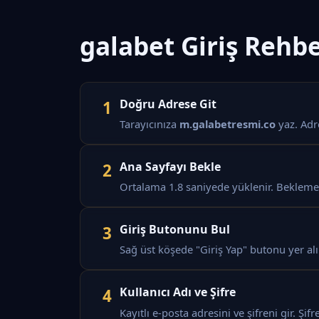
galabet Giriş Rehb
Doğru Adrese Git
1
Tarayıcınıza
m.galabetresmi.co
yaz. Adre
Ana Sayfayı Bekle
2
Ortalama 1.8 saniyede yüklenir. Bekleme
Giriş Butonunu Bul
3
Sağ üst köşede "Giriş Yap" butonu yer al
Kullanıcı Adı ve Şifre
4
Kayıtlı e-posta adresini ve şifreni gir. Ş