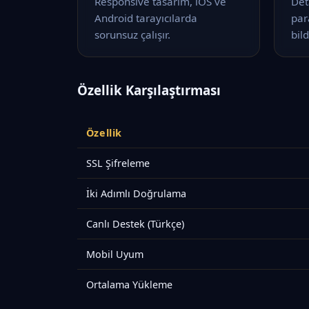
Responsive tasarım, iOS ve
Det
Android tarayıcılarda
par
sorunsuz çalışır.
bil
Özellik Karşılaştırması
Özellik
SSL Şifreleme
İki Adımlı Doğrulama
Canlı Destek (Türkçe)
Mobil Uyum
Ortalama Yükleme