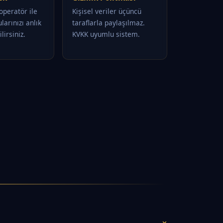
operatör ile
Kişisel veriler üçüncü
ularınızı anlık
taraflarla paylaşılmaz.
lirsiniz.
KVKK uyumlu sistem.