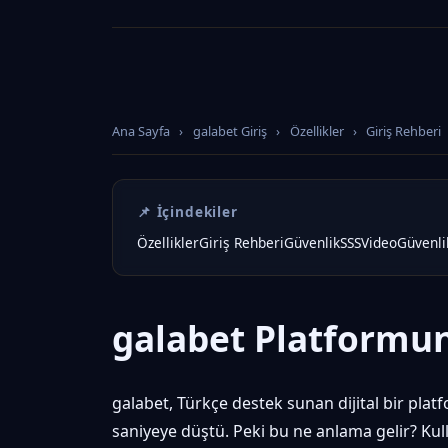
Ana Sayfa
›
galabet Giriş
›
Özellikler
›
Giriş Rehberi
📌 İçindekiler
Özellikler
Giriş Rehberi
Güvenlik
SSS
Video
Güvenli
galabet Platformun
galabet, Türkçe destek sunan dijital bir platf
saniyeye düştü. Peki bu ne anlama gelir? Ku