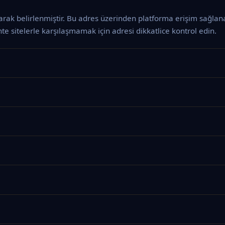
rak belirlenmiştir. Bu adres üzerinden platforma erişim sağlanabi
te sitelerle karşılaşmamak için adresi dikkatlice kontrol edin.
"İki Adımlı Doğrulama" seçeneğini etkinleştirin. Google Authenti
nliğini önemli ölçüde artırır.
tıklayarak e-posta adresinize şifre sıfırlama bağlantısı göndereb
üçük harf ve rakam kullanmanız önerilir.
anmıştır. iOS ve Android cihazlarda tarayıcı üzerinden sorunsuz 
bilde de çalışmaktadır.
esi bulunur. Tıkladığınızda bir sohbet penceresi açılır. Türkçe 
"Hesabı Kapat" bölümüne gidin. İşlemi onaylamadan önce tüm ba
r açmak isterseniz destek ekibiyle iletişime geçebilirsiniz.