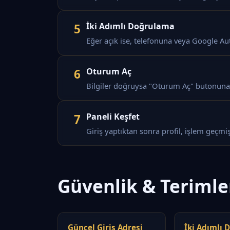
İki Adımlı Doğrulama
5
Eğer açık ise, telefonuna veya Google Au
Oturum Aç
6
Bilgiler doğruysa "Oturum Aç" butonuna tı
Paneli Keşfet
7
Giriş yaptıktan sonra profil, işlem geçmiş
Güvenlik & Terimle
Güncel Giriş Adresi
İki Adımlı