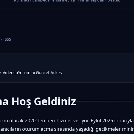
Kullanıcı Puanı
Değerlendirme
Erişim Kararlılığı
Canlı Destek
›
SSS
k Videosu
Yorumlar
Güncel Adres
a Hoş Geldiniz
orm olarak 2020'den beri hizmet veriyor. Eylül 2026 itibarıyla
llanıcıların oturum açma sırasında yaşadığı gecikmeler mini