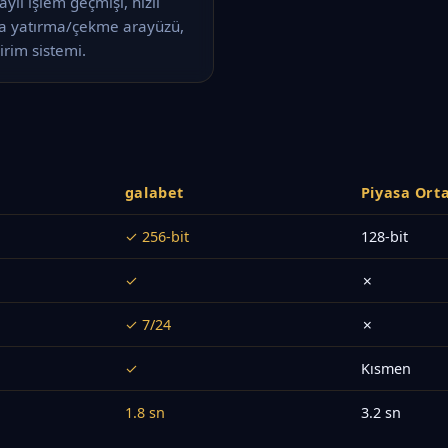
aylı işlem geçmişi, hızlı
a yatırma/çekme arayüzü,
dirim sistemi.
galabet
Piyasa Ort
✓ 256-bit
128-bit
✓
✗
✓ 7/24
✗
✓
Kısmen
1.8 sn
3.2 sn