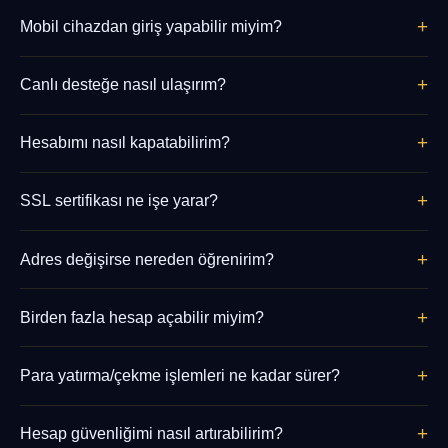
Giriş sayfasında "Şifremi Unuttum" bağlantısına
işlem yaklaşık 2 dakikanızı alır ve hesap güvenliğini
+
Mobil cihazdan giriş yapabilir miyim?
tıklayarak e-posta adresinize şifre sıfırlama bağlantısı
önemli ölçüde artırır.
gönderebilirsiniz. Bağlantı 30 dakika boyunca geçerlidir.
Evet, platform tamamen responsive olarak tasarlanmıştır.
Yeni şifre belirlerken en az 8 karakter, büyük-küçük harf
+
Canlı desteğe nasıl ulaşırım?
iOS ve Android cihazlarda tarayıcı üzerinden sorunsuz
ve rakam kullanmanız önerilir.
çalışır. Mobil uyumluluk testleri 2026 Ağustos'unda
Ana sayfanın sağ alt köşesinde canlı destek simgesi
yapılmış ve tüm temel işlevler mobilde de çalışmaktadır.
+
Hesabımı nasıl kapatabilirim?
bulunur. Tıkladığınızda bir sohbet penceresi açılır. Türkçe
destek operatörleri 7/24 hizmet verir. Ortalama yanıt
Hesap kapatma işlemi için profil ayarlarında "Hesabı
süresi 45 saniyedir.
+
SSL sertifikası ne işe yarar?
Kapat" bölümüne gidin. İşlemi onaylamadan önce tüm
bakiyenizi çekmeniz gerekir. Kapatma işlemi 24 saat
SSL (Güvenli Yuva Katmanı) sertifikası, tarayıcı ile sunucu
içinde gerçekleştirilir. Bu süre içinde tekrar açmak
+
Adres değişirse nereden öğrenirim?
arasındaki veri aktarımını şifreler. Bu sayede kişisel
isterseniz destek ekibiyle iletişime geçebilirsiniz.
bilgileriniz ve şifreniz üçüncü taraflarca okunamaz.
Güncel adres değişiklikleri resmi sosyal medya
galabet 256-bit TLS 1.3 şifreleme kullanır.
+
Birden fazla hesap açabilir miyim?
hesaplarından duyurulur. Ayrıca e-posta bültenine kayıtlı
olan kullanıcılara da bildirim gönderilir. Herhangi bir
Platform kuralları gereği her kullanıcı tek bir hesap
değişiklikte bu sayfa da güncellenir, sık sık kontrol edin.
+
Para yatırma/çekme işlemleri ne kadar sürer?
açabilir. Birden fazla hesap tespiti durumunda hesaplar
incelenir ve kullanıcı bilgilendirilir. Bu kural, platformun
Para yatırma işlemleri genellikle anında gerçekleşir.
adil kullanımını sağlamak içindir.
+
Hesap güvenliğimi nasıl artırabilirim?
Çekme talepleri ise bankaya bağlı olarak 1-3 iş günü