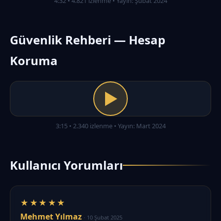
4:32 • 4.821 izlenme • Yayın: Şubat 2024
Güvenlik Rehberi — Hesap
Koruma
▶
3:15 • 2.340 izlenme • Yayın: Mart 2024
Kullanıcı Yorumları
★★★★★
Mehmet Yılmaz
· 10 Şubat 2025