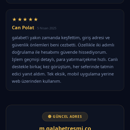
★★★★★
Can Polat
· 5 Nisan 2025
galabet'i yakın zamanda keşfettim, giriş adresi ve
güvenlik önlemleri beni cezbetti. Özellikle iki adımlı
doğrulama ile hesabımı güvende hissediyorum.
İşlem geçmişi detaylı, para yatırma/çekme hızlı. Canlı
destekle birkaç kez görüştüm, her seferinde tatmin
edici yanıt aldım. Tek eksik, mobil uygulama yerine
web üzerinden kullanım.
🔴 GÜNCEL ADRES
m.galabetresmi.co