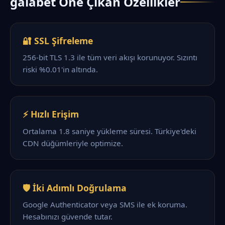
galabet Öne Çıkan Özellikler
🔐 SSL Şifreleme
256-bit TLS 1.3 ile tüm veri akışı korunuyor. Sızıntı
riski %0.01'in altında.
⚡ Hızlı Erişim
Ortalama 1.8 saniye yükleme süresi. Türkiye'deki
CDN düğümleriyle optimize.
🛡️ İki Adımlı Doğrulama
Google Authenticator veya SMS ile ek koruma.
Hesabınızı güvende tutar.