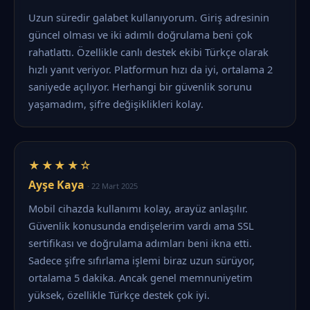
Uzun süredir galabet kullanıyorum. Giriş adresinin
güncel olması ve iki adımlı doğrulama beni çok
rahatlattı. Özellikle canlı destek ekibi Türkçe olarak
hızlı yanıt veriyor. Platformun hızı da iyi, ortalama 2
saniyede açılıyor. Herhangi bir güvenlik sorunu
yaşamadım, şifre değişiklikleri kolay.
★★★★☆
Ayşe Kaya
· 22 Mart 2025
Mobil cihazda kullanımı kolay, arayüz anlaşılır.
Güvenlik konusunda endişelerim vardı ama SSL
sertifikası ve doğrulama adımları beni ikna etti.
Sadece şifre sıfırlama işlemi biraz uzun sürüyor,
ortalama 5 dakika. Ancak genel memnuniyetim
yüksek, özellikle Türkçe destek çok iyi.