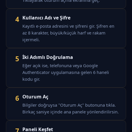
Kullanıcı Adı ve Şifre
4
Kayıtlı e-posta adresini ve şifreni gir. Şifren en
az 8 karakter, büyük/küçük harf ve rakam
içermeli.
İki Adımlı Doğrulama
5
Eğer açık ise, telefonuna veya Google
Authenticator uygulamasına gelen 6 haneli
kodu gir.
Oturum Aç
6
Bilgiler doğruysa "Oturum Aç" butonuna tıkla.
Birkaç saniye içinde ana panele yönlendirilirsin.
Paneli Keşfet
7