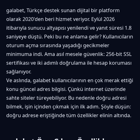
galabet, Türkçe destek sunan dijital bir platform
olarak 2020'den beri hizmet veriyor. Eylül 2026
itibarıyla sunucu altyapısı yenilendi ve yanıt süresi 1.8
saniyeye düştü. Peki bu ne anlama gelir? Kullanıcıların
oturum açma sırasında yaşadığı gecikmeler
minimuma indi. Ama asıl mesele güvenlik: 256-bit SSL
sertifikası ve iki adımlı doğrulama ile hesap koruması
sağlanıyor.
Ve aslında, galabet kullanıcılarının en çok merak ettiği
konu güncel adres bilgisi. Çünkü internet üzerinde
sahte siteler türeyebiliyor. Bu nedenle doğru adresi
bilmek, işin içinden çıkmak için ilk adım. Şöyle düşün:
doğru adrese eriştiğinde tüm özellikler elinin altında.