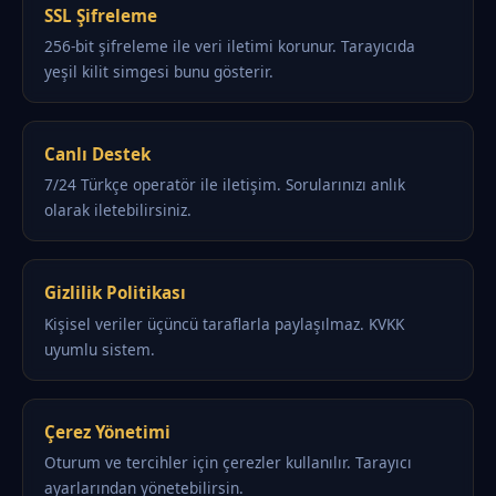
SSL Şifreleme
256-bit şifreleme ile veri iletimi korunur. Tarayıcıda
yeşil kilit simgesi bunu gösterir.
Canlı Destek
7/24 Türkçe operatör ile iletişim. Sorularınızı anlık
olarak iletebilirsiniz.
Gizlilik Politikası
Kişisel veriler üçüncü taraflarla paylaşılmaz. KVKK
uyumlu sistem.
Çerez Yönetimi
Oturum ve tercihler için çerezler kullanılır. Tarayıcı
ayarlarından yönetebilirsin.