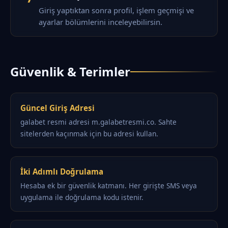
Giriş yaptıktan sonra profil, işlem geçmişi ve
ayarlar bölümlerini inceleyebilirsin.
Güvenlik & Terimler
Güncel Giriş Adresi
galabet resmi adresi m.galabetresmi.co. Sahte
sitelerden kaçınmak için bu adresi kullan.
İki Adımlı Doğrulama
Hesaba ek bir güvenlik katmanı. Her girişte SMS veya
uygulama ile doğrulama kodu istenir.