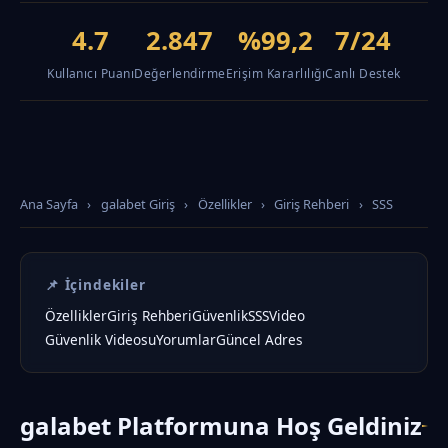
4.7
2.847
%99,2
7/24
Kullanıcı Puanı
Değerlendirme
Erişim Kararlılığı
Canlı Destek
Ana Sayfa
›
galabet Giriş
›
Özellikler
›
Giriş Rehberi
›
SSS
📌 İçindekiler
Özellikler
Giriş Rehberi
Güvenlik
SSS
Video
Güvenlik Videosu
Yorumlar
Güncel Adres
galabet Platformuna Hoş Geldiniz