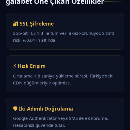
galabet Öne Çıkan Özellikler
🔐 SSL Şifreleme
256-bit TLS 1.3 ile tüm veri akışı korunuyor. Sızıntı
riski %0.01'in altında.
⚡ Hızlı Erişim
Ortalama 1.8 saniye yükleme süresi. Türkiye'deki
CDN düğümleriyle optimize.
🛡️ İki Adımlı Doğrulama
Google Authenticator veya SMS ile ek koruma.
Hesabınızı güvende tutar.