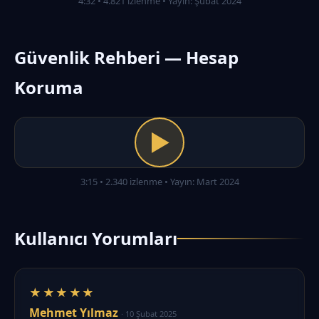
4:32 • 4.821 izlenme • Yayın: Şubat 2024
Güvenlik Rehberi — Hesap
Koruma
▶
3:15 • 2.340 izlenme • Yayın: Mart 2024
Kullanıcı Yorumları
★★★★★
Mehmet Yılmaz
· 10 Şubat 2025