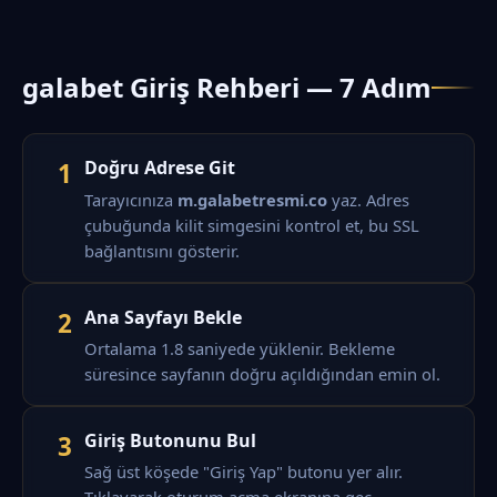
galabet Giriş Rehberi — 7 Adım
Doğru Adrese Git
1
Tarayıcınıza
m.galabetresmi.co
yaz. Adres
çubuğunda kilit simgesini kontrol et, bu SSL
bağlantısını gösterir.
Ana Sayfayı Bekle
2
Ortalama 1.8 saniyede yüklenir. Bekleme
süresince sayfanın doğru açıldığından emin ol.
Giriş Butonunu Bul
3
Sağ üst köşede "Giriş Yap" butonu yer alır.
Tıklayarak oturum açma ekranına geç.