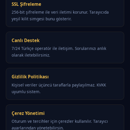
SSL Şifreleme
256-bit şifreleme ile veri iletimi korunur. Tarayıcıda
yeşil kilit simgesi bunu gösterir.
Canlı Destek
7/24 Türkçe operatör ile iletişim. Sorularınızı anlık
olarak iletebilirsiniz.
Gizlilik Politikası
Kişisel veriler üçüncü taraflarla paylaşılmaz. KVKK
uyumlu sistem.
Çerez Yönetimi
Oturum ve tercihler için çerezler kullanılır. Tarayıcı
ayarlarından yönetebilirsin.