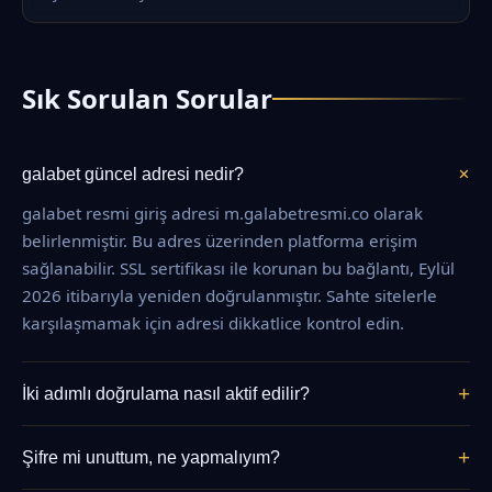
Sık Sorulan Sorular
+
galabet güncel adresi nedir?
galabet resmi giriş adresi m.galabetresmi.co olarak
belirlenmiştir. Bu adres üzerinden platforma erişim
sağlanabilir. SSL sertifikası ile korunan bu bağlantı, Eylül
2026 itibarıyla yeniden doğrulanmıştır. Sahte sitelerle
karşılaşmamak için adresi dikkatlice kontrol edin.
+
İki adımlı doğrulama nasıl aktif edilir?
Profil ayarlarından "Güvenlik" bölümüne gidin, "İki Adımlı
+
Şifre mi unuttum, ne yapmalıyım?
Doğrulama" seçeneğini etkinleştirin. Google
Authenticator veya SMS yöntemini tercih edebilirsiniz. Bu