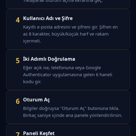
Kullanıcı Adı ve Şifre
4
Kayıtlı e-posta adresini ve şifreni gir. Şifren en
az 8 karakter, büyük/küçük harf ve rakam
içermeli.
İki Adımlı Doğrulama
5
Eğer açık ise, telefonuna veya Google
Authenticator uygulamasına gelen 6 haneli
kodu gir.
Oturum Aç
6
Bilgiler doğruysa "Oturum Aç" butonuna tıkla.
Birkaç saniye içinde ana panele yönlendirilirsin.
Paneli Keşfet
7