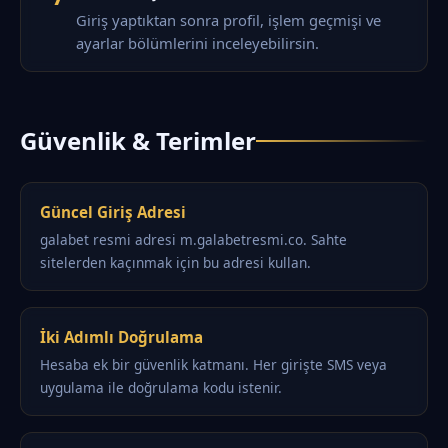
Giriş yaptıktan sonra profil, işlem geçmişi ve
ayarlar bölümlerini inceleyebilirsin.
Güvenlik & Terimler
Güncel Giriş Adresi
galabet resmi adresi m.galabetresmi.co. Sahte
sitelerden kaçınmak için bu adresi kullan.
İki Adımlı Doğrulama
Hesaba ek bir güvenlik katmanı. Her girişte SMS veya
uygulama ile doğrulama kodu istenir.