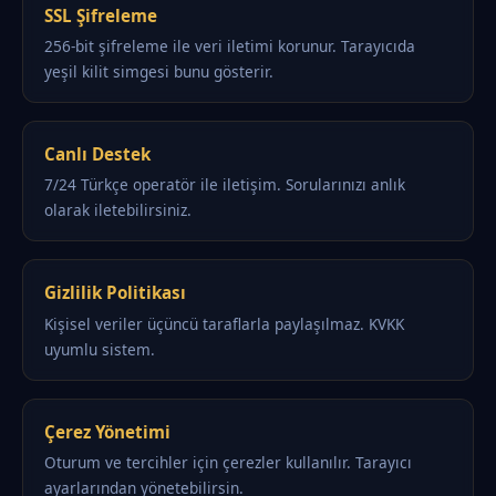
SSL Şifreleme
256-bit şifreleme ile veri iletimi korunur. Tarayıcıda
yeşil kilit simgesi bunu gösterir.
Canlı Destek
7/24 Türkçe operatör ile iletişim. Sorularınızı anlık
olarak iletebilirsiniz.
Gizlilik Politikası
Kişisel veriler üçüncü taraflarla paylaşılmaz. KVKK
uyumlu sistem.
Çerez Yönetimi
Oturum ve tercihler için çerezler kullanılır. Tarayıcı
ayarlarından yönetebilirsin.