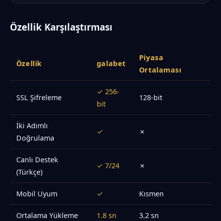
Özellik Karşılaştırması
Piyasa
Özellik
galabet
Ortalaması
✓ 256-
SSL Şifreleme
128-bit
bit
İki Adımlı
✓
✗
Doğrulama
Canlı Destek
✓ 7/24
✗
(Türkçe)
Mobil Uyum
✓
Kısmen
Ortalama Yükleme
1.8 sn
3.2 sn