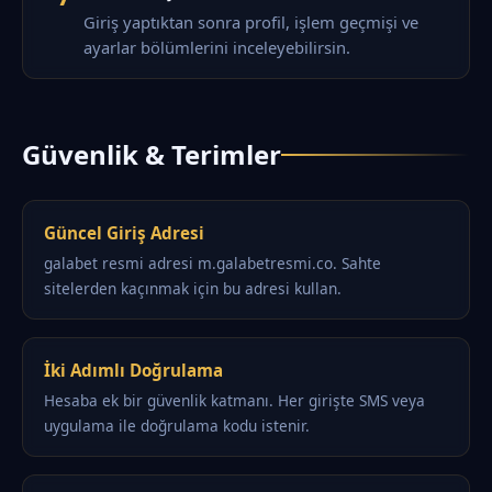
Giriş yaptıktan sonra profil, işlem geçmişi ve
ayarlar bölümlerini inceleyebilirsin.
Güvenlik & Terimler
Güncel Giriş Adresi
galabet resmi adresi m.galabetresmi.co. Sahte
sitelerden kaçınmak için bu adresi kullan.
İki Adımlı Doğrulama
Hesaba ek bir güvenlik katmanı. Her girişte SMS veya
uygulama ile doğrulama kodu istenir.