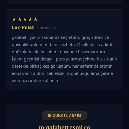
★★★★★
Can Polat
· 5 Nisan 2025
galabet'i yakın zamanda keşfettim, giriş adresi ve
güvenlik önlemleri beni cezbetti. Özellikle iki adımlı
doğrulama ile hesabımı güvende hissediyorum.
İşlem geçmişi detaylı, para yatırma/çekme hızlı. Canlı
destekle birkaç kez görüştüm, her seferinde tatmin
edici yanıt aldım. Tek eksik, mobil uygulama yerine
web üzerinden kullanım.
🔴 GÜNCEL ADRES
m.galabetresmi.co