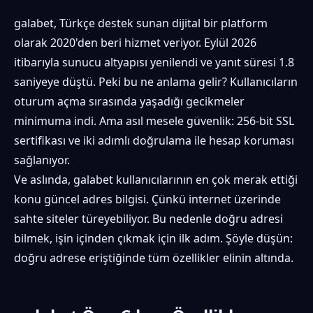
galabet, Türkçe destek sunan dijital bir platform
olarak 2020'den beri hizmet veriyor. Eylül 2026
itibarıyla sunucu altyapısı yenilendi ve yanıt süresi 1.8
saniyeye düştü. Peki bu ne anlama gelir? Kullanıcıların
oturum açma sırasında yaşadığı gecikmeler
minimuma indi. Ama asıl mesele güvenlik: 256-bit SSL
sertifikası ve iki adımlı doğrulama ile hesap koruması
sağlanıyor.
Ve aslında, galabet kullanıcılarının en çok merak ettiği
konu güncel adres bilgisi. Çünkü internet üzerinde
sahte siteler türeyebiliyor. Bu nedenle doğru adresi
bilmek, işin içinden çıkmak için ilk adım. Şöyle düşün:
doğru adrese eriştiğinde tüm özellikler elinin altında.