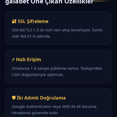
galabet Öne Çıkan Özellikler
🔐 SSL Şifreleme
256-bit TLS 1.3 ile tüm veri akışı korunuyor. Sızıntı
riski %0.01'in altında.
⚡ Hızlı Erişim
Ortalama 1.8 saniye yükleme süresi. Türkiye'deki
CDN düğümleriyle optimize.
🛡️ İki Adımlı Doğrulama
Google Authenticator veya SMS ile ek koruma.
Hesabınızı güvende tutar.