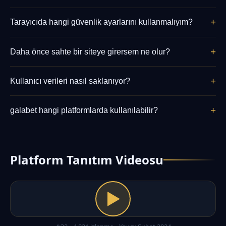
içinde hesabınıza yansır. Talep ettiğiniz miktar ve saat
İki adımlı doğrulamayı açın, güçlü bir şifre kullanın ve
dilimi işlem süresini etkileyebilir.
+
Tarayıcıda hangi güvenlik ayarlarını kullanmalıyım?
şifrenizi düzenli olarak değiştirin. Ayrıca, oturum açtığınız
cihazlarda güncel bir antivirüs yazılımı bulundurun. Bu
Çerezleri kabul edin, pop-up engelleyiciyi açık tutun ve
önlemlerle hesap güvenliğiniz %95 oranında artar.
+
Daha önce sahte bir siteye girersem ne olur?
tarayıcınızı güncel tutun. HTTPS bağlantılarını tercih edin.
Ayrıca, özel pencerede oturum açmanız tavsiye edilir,
Sahte siteler genellikle bilgilerinizi çalmayı amaçlar. Bu
böylece oturum bilgileri kalıcı olmaz.
+
Kullanıcı verileri nasıl saklanıyor?
tür bir siteye girdiyseniz, derhal şifrenizi değiştirin ve
destek ekibiyle iletişime geçin. Ayrıca, tarayıcınızda
Veriler şifreli olarak sunucularda tutulur. Kişisel bilgiler,
geçmişi temizleyin ve SSL sertifikasını kontrol edin.
+
galabet hangi platformlarda kullanılabilir?
KVKK yasasına uygun olarak işlenir. Veriler yalnızca kimlik
doğrulama ve kullanıcı deneyimini iyileştirme amaçlı
Web tarayıcıları (Chrome, Firefox, Safari, Edge) ve mobil
kullanılır. Üçüncü taraflarla paylaşılmaz.
tarayıcılar üzerinden erişilebilir. Ayrıca PWA desteği ile
ana ekrana ekleyerek uygulama gibi kullanabilirsiniz. iOS
Platform Tanıtım Videosu
ve Android cihazlarda sorunsuz çalışır.
▶