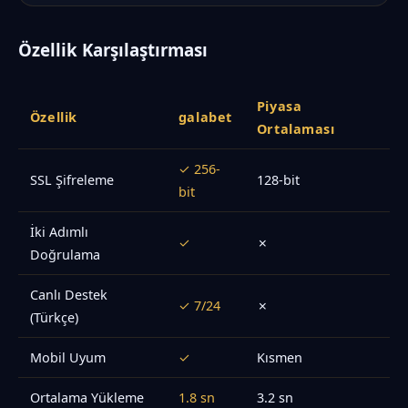
Özellik Karşılaştırması
Piyasa
Özellik
galabet
Ortalaması
✓ 256-
SSL Şifreleme
128-bit
bit
İki Adımlı
✓
✗
Doğrulama
Canlı Destek
✓ 7/24
✗
(Türkçe)
Mobil Uyum
✓
Kısmen
Ortalama Yükleme
1.8 sn
3.2 sn