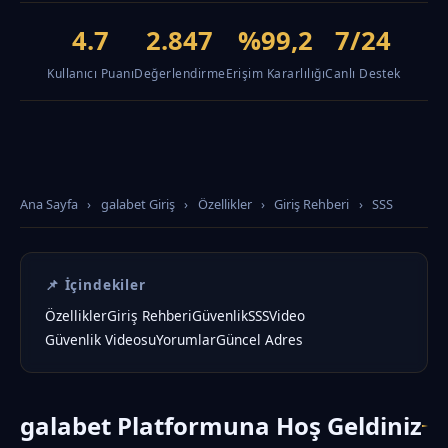
4.7
2.847
%99,2
7/24
Kullanıcı Puanı
Değerlendirme
Erişim Kararlılığı
Canlı Destek
Ana Sayfa
›
galabet Giriş
›
Özellikler
›
Giriş Rehberi
›
SSS
📌 İçindekiler
Özellikler
Giriş Rehberi
Güvenlik
SSS
Video
Güvenlik Videosu
Yorumlar
Güncel Adres
galabet Platformuna Hoş Geldiniz