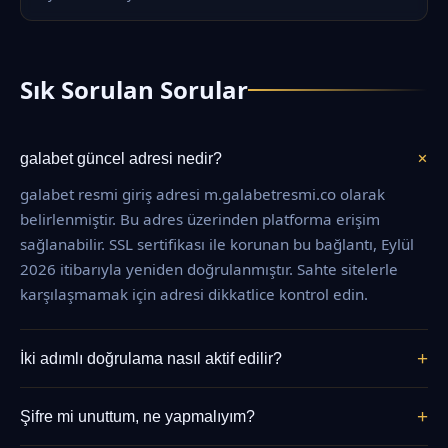
Sık Sorulan Sorular
+
galabet güncel adresi nedir?
galabet resmi giriş adresi m.galabetresmi.co olarak
belirlenmiştir. Bu adres üzerinden platforma erişim
sağlanabilir. SSL sertifikası ile korunan bu bağlantı, Eylül
2026 itibarıyla yeniden doğrulanmıştır. Sahte sitelerle
karşılaşmamak için adresi dikkatlice kontrol edin.
+
İki adımlı doğrulama nasıl aktif edilir?
Profil ayarlarından "Güvenlik" bölümüne gidin, "İki Adımlı
+
Şifre mi unuttum, ne yapmalıyım?
Doğrulama" seçeneğini etkinleştirin. Google
Authenticator veya SMS yöntemini tercih edebilirsiniz. Bu