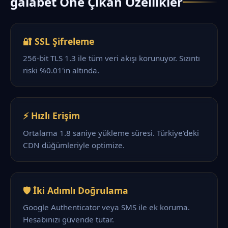
galabet Öne Çıkan Özellikler
🔐 SSL Şifreleme
256-bit TLS 1.3 ile tüm veri akışı korunuyor. Sızıntı
riski %0.01'in altında.
⚡ Hızlı Erişim
Ortalama 1.8 saniye yükleme süresi. Türkiye'deki
CDN düğümleriyle optimize.
🛡️ İki Adımlı Doğrulama
Google Authenticator veya SMS ile ek koruma.
Hesabınızı güvende tutar.