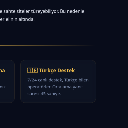
e sahte siteler türeyebiliyor. Bu nedenle
r elinin altında.
ama
🇹🇷 Türkçe Destek
7/24 canlı destek, Türkçe bilen
nızı
operatörler. Ortalama yanıt
süresi 45 saniye.