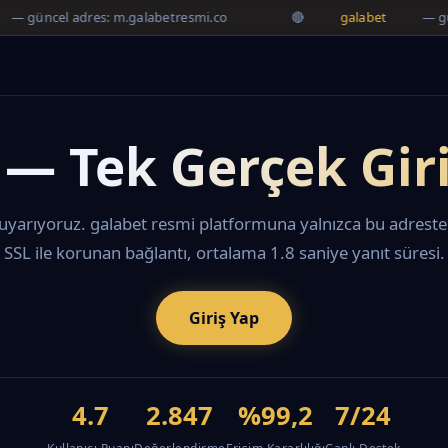
güncel adres: m.galabetresmi.co
🔴
galabet
— günce
 — Tek Gerçek Giri
 uyarıyoruz. galabet resmi platformuna yalnızca bu adresten
SSL ile korunan bağlantı, ortalama 1.8 saniye yanıt süresi.
Giriş Yap
4.7
2.847
%99,2
7/24