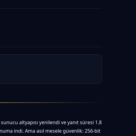
 sunucu altyapısı yenilendi ve yanıt süresi 1.8
muma indi. Ama asıl mesele güvenlik: 256-bit