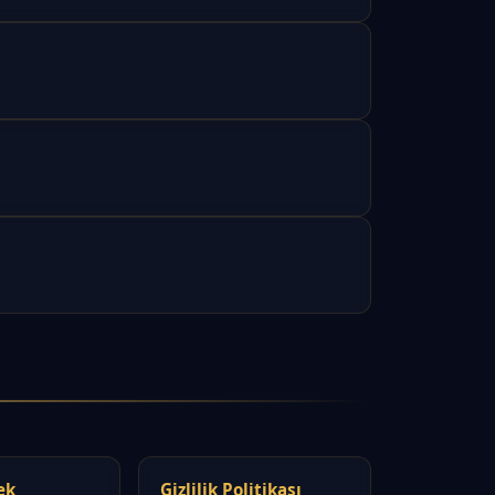
ek
Gizlilik Politikası