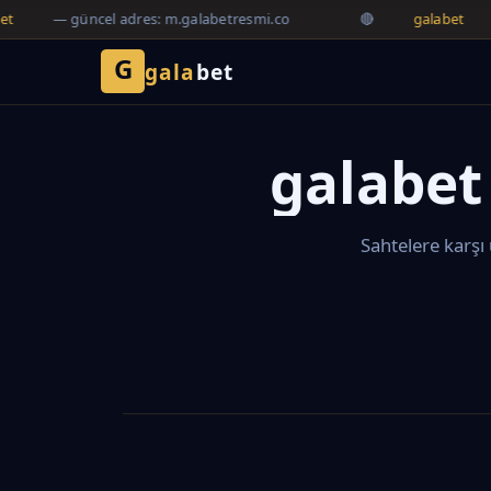
— güncel adres: m.galabetresmi.co
🔴
galabet
— 
G
gala
bet
galabet
Sahtelere karşı