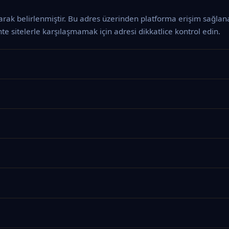
rak belirlenmiştir. Bu adres üzerinden platforma erişim sağlanabi
te sitelerle karşılaşmamak için adresi dikkatlice kontrol edin.
"İki Adımlı Doğrulama" seçeneğini etkinleştirin. Google Authenti
nliğini önemli ölçüde artırır.
tıklayarak e-posta adresinize şifre sıfırlama bağlantısı göndereb
üçük harf ve rakam kullanmanız önerilir.
anmıştır. iOS ve Android cihazlarda tarayıcı üzerinden sorunsuz 
bilde de çalışmaktadır.
esi bulunur. Tıkladığınızda bir sohbet penceresi açılır. Türkçe 
"Hesabı Kapat" bölümüne gidin. İşlemi onaylamadan önce tüm ba
r açmak isterseniz destek ekibiyle iletişime geçebilirsiniz.