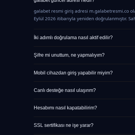
galabet güncel adresi nedir?
galabet resmi giriş adresi m.galabetresmi.co ola
Eylül 2026 itibarıyla yeniden doğrulanmıştır. Sah
İki adımlı doğrulama nasıl aktif edilir?
Profil ayarlarından "Güvenlik" bölümüne gidin, 
Şifre mi unuttum, ne yapmalıyım?
Bu işlem yaklaşık 2 dakikanızı alır ve hesap güve
Giriş sayfasında "Şifremi Unuttum" bağlantısına 
Mobil cihazdan giriş yapabilir miyim?
Yeni şifre belirlerken en az 8 karakter, büyük-k
Evet, platform tamamen responsive olarak tasarl
Canlı desteğe nasıl ulaşırım?
Ağustos'unda yapılmış ve tüm temel işlevler mo
Ana sayfanın sağ alt köşesinde canlı destek simg
Hesabımı nasıl kapatabilirim?
yanıt süresi 45 saniyedir.
Hesap kapatma işlemi için profil ayarlarında 
SSL sertifikası ne işe yarar?
saat içinde gerçekleştirilir. Bu süre içinde tekra