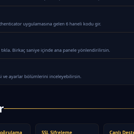
thenticator uygulamasına gelen 6 haneli kodu gir.
kla. Birkaç saniye içinde ana panele yönlendirilirsin.
i ve ayarlar bölümlerini inceleyebilirsin.
r
 Doğrulama
SSL Şifreleme
Canlı Dest