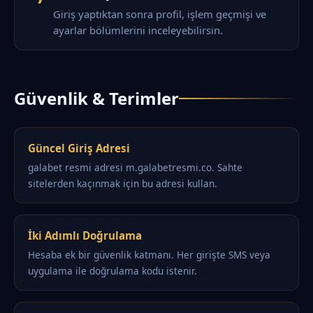
Giriş yaptıktan sonra profil, işlem geçmişi ve
ayarlar bölümlerini inceleyebilirsin.
Güvenlik & Terimler
Güncel Giriş Adresi
galabet resmi adresi m.galabetresmi.co. Sahte
sitelerden kaçınmak için bu adresi kullan.
İki Adımlı Doğrulama
Hesaba ek bir güvenlik katmanı. Her girişte SMS veya
uygulama ile doğrulama kodu istenir.