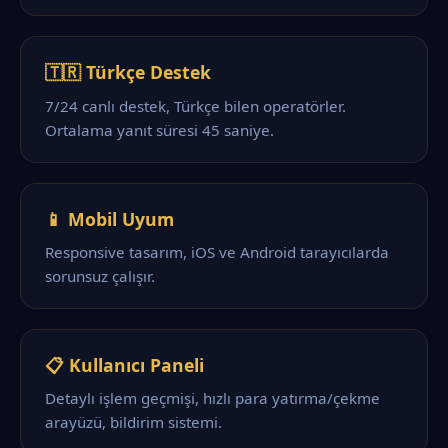
🇹🇷 Türkçe Destek
7/24 canlı destek, Türkçe bilen operatörler.
Ortalama yanıt süresi 45 saniye.
📱 Mobil Uyum
Responsive tasarım, iOS ve Android tarayıcılarda
sorunsuz çalışır.
📋 Kullanıcı Paneli
Detaylı işlem geçmişi, hızlı para yatırma/çekme
arayüzü, bildirim sistemi.