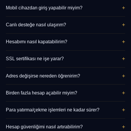
Giriş sayfasında "Şifremi Unuttum" bağlantısına
işlem yaklaşık 2 dakikanızı alır ve hesap güvenliğini
+
Mobil cihazdan giriş yapabilir miyim?
tıklayarak e-posta adresinize şifre sıfırlama bağlantısı
önemli ölçüde artırır.
gönderebilirsiniz. Bağlantı 30 dakika boyunca geçerlidir.
Evet, platform tamamen responsive olarak tasarlanmıştır.
Yeni şifre belirlerken en az 8 karakter, büyük-küçük harf
+
Canlı desteğe nasıl ulaşırım?
iOS ve Android cihazlarda tarayıcı üzerinden sorunsuz
ve rakam kullanmanız önerilir.
çalışır. Mobil uyumluluk testleri 2026 Ağustos'unda
Ana sayfanın sağ alt köşesinde canlı destek simgesi
yapılmış ve tüm temel işlevler mobilde de çalışmaktadır.
+
Hesabımı nasıl kapatabilirim?
bulunur. Tıkladığınızda bir sohbet penceresi açılır. Türkçe
destek operatörleri 7/24 hizmet verir. Ortalama yanıt
Hesap kapatma işlemi için profil ayarlarında "Hesabı
süresi 45 saniyedir.
+
SSL sertifikası ne işe yarar?
Kapat" bölümüne gidin. İşlemi onaylamadan önce tüm
bakiyenizi çekmeniz gerekir. Kapatma işlemi 24 saat
SSL (Güvenli Yuva Katmanı) sertifikası, tarayıcı ile sunucu
içinde gerçekleştirilir. Bu süre içinde tekrar açmak
+
Adres değişirse nereden öğrenirim?
arasındaki veri aktarımını şifreler. Bu sayede kişisel
isterseniz destek ekibiyle iletişime geçebilirsiniz.
bilgileriniz ve şifreniz üçüncü taraflarca okunamaz.
Güncel adres değişiklikleri resmi sosyal medya
galabet 256-bit TLS 1.3 şifreleme kullanır.
+
Birden fazla hesap açabilir miyim?
hesaplarından duyurulur. Ayrıca e-posta bültenine kayıtlı
olan kullanıcılara da bildirim gönderilir. Herhangi bir
Platform kuralları gereği her kullanıcı tek bir hesap
değişiklikte bu sayfa da güncellenir, sık sık kontrol edin.
+
Para yatırma/çekme işlemleri ne kadar sürer?
açabilir. Birden fazla hesap tespiti durumunda hesaplar
incelenir ve kullanıcı bilgilendirilir. Bu kural, platformun
Para yatırma işlemleri genellikle anında gerçekleşir.
adil kullanımını sağlamak içindir.
+
Hesap güvenliğimi nasıl artırabilirim?
Çekme talepleri ise bankaya bağlı olarak 1-3 iş günü