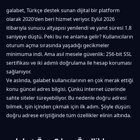
galabet, Türkçe destek sunan dijital bir platform
olarak 2020'den beri hizmet veriyor. Eylül 2026
itibarıyla sunucu altyapısı yenilendi ve yanıt süresi 1.8
saniyeye düştü. Peki bu ne anlama gelir? Kullanıcıların
oturum açma sırasında yaşadığı gecikmeler
minimuma indi. Ama asıl mesele güvenlik: 256-bit SSL
sertifikası ve iki adımlı doğrulama ile hesap koruması
sağlanıyor.
Ve aslında, galabet kullanıcılarının en çok merak ettiği
konu güncel adres bilgisi. Çünkü internet üzerinde
sahte siteler türeyebiliyor. Bu nedenle doğru adresi
bilmek, işin içinden çıkmak için ilk adım. Şöyle düşün:
doğru adrese eriştiğinde tüm özellikler elinin altında.