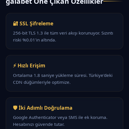
galabet Öne Çıkan Özellikler
🔐 SSL Şifreleme
256-bit TLS 1.3 ile tüm veri akışı korunuyor. Sızıntı
riski %0.01'in altında.
⚡ Hızlı Erişim
Ortalama 1.8 saniye yükleme süresi. Türkiye'deki
CDN düğümleriyle optimize.
🛡️ İki Adımlı Doğrulama
Google Authenticator veya SMS ile ek koruma.
Hesabınızı güvende tutar.