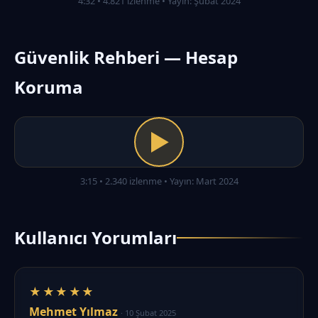
4:32 • 4.821 izlenme • Yayın: Şubat 2024
Güvenlik Rehberi — Hesap
Koruma
▶
3:15 • 2.340 izlenme • Yayın: Mart 2024
Kullanıcı Yorumları
★★★★★
Mehmet Yılmaz
· 10 Şubat 2025