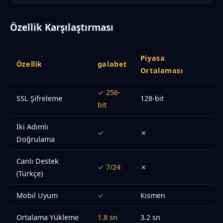
Özellik Karşılaştırması
Piyasa
Özellik
galabet
Ortalaması
✓ 256-
SSL Şifreleme
128-bit
bit
İki Adımlı
✓
✗
Doğrulama
Canlı Destek
✓ 7/24
✗
(Türkçe)
Mobil Uyum
✓
Kısmen
Ortalama Yükleme
1.8 sn
3.2 sn