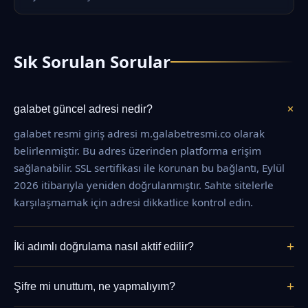
Sık Sorulan Sorular
+
galabet güncel adresi nedir?
galabet resmi giriş adresi m.galabetresmi.co olarak
belirlenmiştir. Bu adres üzerinden platforma erişim
sağlanabilir. SSL sertifikası ile korunan bu bağlantı, Eylül
2026 itibarıyla yeniden doğrulanmıştır. Sahte sitelerle
karşılaşmamak için adresi dikkatlice kontrol edin.
+
İki adımlı doğrulama nasıl aktif edilir?
Profil ayarlarından "Güvenlik" bölümüne gidin, "İki Adımlı
+
Şifre mi unuttum, ne yapmalıyım?
Doğrulama" seçeneğini etkinleştirin. Google
Authenticator veya SMS yöntemini tercih edebilirsiniz. Bu