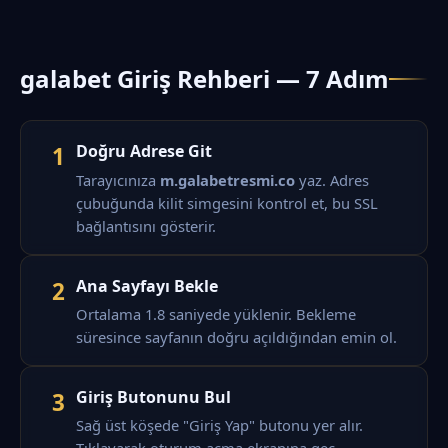
galabet Giriş Rehberi — 7 Adım
Doğru Adrese Git
1
Tarayıcınıza
m.galabetresmi.co
yaz. Adres
çubuğunda kilit simgesini kontrol et, bu SSL
bağlantısını gösterir.
Ana Sayfayı Bekle
2
Ortalama 1.8 saniyede yüklenir. Bekleme
süresince sayfanın doğru açıldığından emin ol.
Giriş Butonunu Bul
3
Sağ üst köşede "Giriş Yap" butonu yer alır.
Tıklayarak oturum açma ekranına geç.