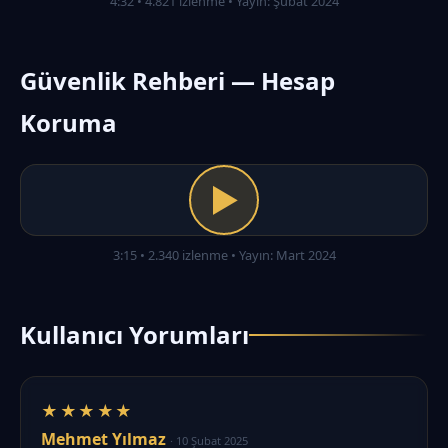
4:32 • 4.821 izlenme • Yayın: Şubat 2024
Güvenlik Rehberi — Hesap
Koruma
▶
3:15 • 2.340 izlenme • Yayın: Mart 2024
Kullanıcı Yorumları
★★★★★
Mehmet Yılmaz
· 10 Şubat 2025