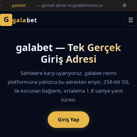

galabet
— güncel adres: m.galabetresmi.co
🔴
G
gala
bet
☰
galabet — Tek Gerçek
Giriş Adresi
Sahtelere karşı uyarıyoruz. galabet resmi
platformuna yalnızca bu adresten erişin. 256-bit SSL
ile korunan bağlantı, ortalama 1.8 saniye yanıt
süresi.
Giriş Yap