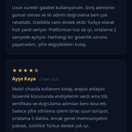
Uzun süredir galabet kullanıyorum. Giriş adresinin
güncel olması ve iki adımlı doğrulama beni çok
rahatlattı. Özellikle canlı destek ekibi Türkçe olarak
hızlı yanıt veriyor. Platformun hızı da iyi, ortalama 2
saniyede açılıyor. Herhangi bir güvenlik sorunu
yaşamadım, şifre değişiklikleri kolay.
★★★★☆
Ayşe Kaya
· 22 Mart 2025
Mobil cihazda kullanımı kolay, arayüz anlaşılır.
Güvenlik konusunda endişelerim vardı ama SSL
sertifikası ve doğrulama adımları beni ikna etti.
Sadece şifre sıfırlama işlemi biraz uzun sürüyor,
ortalama 5 dakika. Ancak genel memnuniyetim
yüksek, özellikle Türkçe destek çok iyi.