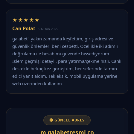
★★★★★
Can Polat
· 5 Nisan 2025
galabet'i yakın zamanda keşfettim, giriş adresi ve
güvenlik önlemleri beni cezbetti. Özellikle iki adımlı
doğrulama ile hesabımı güvende hissediyorum.
İşlem geçmişi detaylı, para yatırma/çekme hızlı. Canlı
destekle birkaç kez görüştüm, her seferinde tatmin
edici yanıt aldım. Tek eksik, mobil uygulama yerine
web üzerinden kullanım.
🔴 GÜNCEL ADRES
m.galabetresmi.co