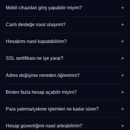
Giriş sayfasında "Şifremi Unuttum" bağlantısına
işlem yaklaşık 2 dakikanızı alır ve hesap güvenliğini
+
Mobil cihazdan giriş yapabilir miyim?
tıklayarak e-posta adresinize şifre sıfırlama bağlantısı
önemli ölçüde artırır.
gönderebilirsiniz. Bağlantı 30 dakika boyunca geçerlidir.
Evet, platform tamamen responsive olarak tasarlanmıştır.
Yeni şifre belirlerken en az 8 karakter, büyük-küçük harf
+
Canlı desteğe nasıl ulaşırım?
iOS ve Android cihazlarda tarayıcı üzerinden sorunsuz
ve rakam kullanmanız önerilir.
çalışır. Mobil uyumluluk testleri 2026 Ağustos'unda
Ana sayfanın sağ alt köşesinde canlı destek simgesi
yapılmış ve tüm temel işlevler mobilde de çalışmaktadır.
+
Hesabımı nasıl kapatabilirim?
bulunur. Tıkladığınızda bir sohbet penceresi açılır. Türkçe
destek operatörleri 7/24 hizmet verir. Ortalama yanıt
Hesap kapatma işlemi için profil ayarlarında "Hesabı
süresi 45 saniyedir.
+
SSL sertifikası ne işe yarar?
Kapat" bölümüne gidin. İşlemi onaylamadan önce tüm
bakiyenizi çekmeniz gerekir. Kapatma işlemi 24 saat
SSL (Güvenli Yuva Katmanı) sertifikası, tarayıcı ile sunucu
içinde gerçekleştirilir. Bu süre içinde tekrar açmak
+
Adres değişirse nereden öğrenirim?
arasındaki veri aktarımını şifreler. Bu sayede kişisel
isterseniz destek ekibiyle iletişime geçebilirsiniz.
bilgileriniz ve şifreniz üçüncü taraflarca okunamaz.
Güncel adres değişiklikleri resmi sosyal medya
galabet 256-bit TLS 1.3 şifreleme kullanır.
+
Birden fazla hesap açabilir miyim?
hesaplarından duyurulur. Ayrıca e-posta bültenine kayıtlı
olan kullanıcılara da bildirim gönderilir. Herhangi bir
Platform kuralları gereği her kullanıcı tek bir hesap
değişiklikte bu sayfa da güncellenir, sık sık kontrol edin.
+
Para yatırma/çekme işlemleri ne kadar sürer?
açabilir. Birden fazla hesap tespiti durumunda hesaplar
incelenir ve kullanıcı bilgilendirilir. Bu kural, platformun
Para yatırma işlemleri genellikle anında gerçekleşir.
adil kullanımını sağlamak içindir.
+
Hesap güvenliğimi nasıl artırabilirim?
Çekme talepleri ise bankaya bağlı olarak 1-3 iş günü