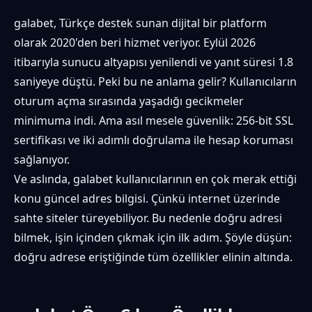
galabet, Türkçe destek sunan dijital bir platform
olarak 2020'den beri hizmet veriyor. Eylül 2026
itibarıyla sunucu altyapısı yenilendi ve yanıt süresi 1.8
saniyeye düştü. Peki bu ne anlama gelir? Kullanıcıların
oturum açma sırasında yaşadığı gecikmeler
minimuma indi. Ama asıl mesele güvenlik: 256-bit SSL
sertifikası ve iki adımlı doğrulama ile hesap koruması
sağlanıyor.
Ve aslında, galabet kullanıcılarının en çok merak ettiği
konu güncel adres bilgisi. Çünkü internet üzerinde
sahte siteler türeyebiliyor. Bu nedenle doğru adresi
bilmek, işin içinden çıkmak için ilk adım. Şöyle düşün:
doğru adrese eriştiğinde tüm özellikler elinin altında.