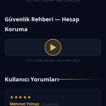
4:32 • 4.821 izlenme • Yayın: Şubat 2024
Güvenlik Rehberi — Hesap
Koruma
▶
3:15 • 2.340 izlenme • Yayın: Mart 2024
Kullanıcı Yorumları
★★★★★
Mehmet Yılmaz
· 10 Şubat 2025