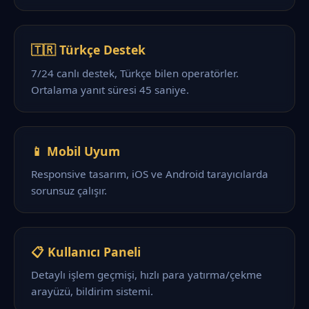
🇹🇷 Türkçe Destek
7/24 canlı destek, Türkçe bilen operatörler.
Ortalama yanıt süresi 45 saniye.
📱 Mobil Uyum
Responsive tasarım, iOS ve Android tarayıcılarda
sorunsuz çalışır.
📋 Kullanıcı Paneli
Detaylı işlem geçmişi, hızlı para yatırma/çekme
arayüzü, bildirim sistemi.