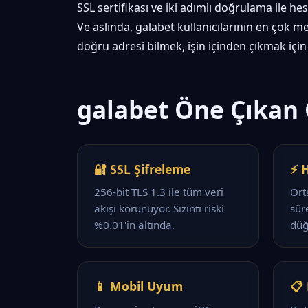
SSL sertifikası ve iki adımlı doğrulama ile h
Ve aslında, galabet kullanıcılarının en çok m
doğru adresi bilmek, işin içinden çıkmak için 
galabet Öne Çıkan 
🔐 SSL Şifreleme
⚡ H
256-bit TLS 1.3 ile tüm veri
Ort
akışı korunuyor. Sızıntı riski
sür
%0.01'in altında.
düğ
📱 Mobil Uyum
📋 