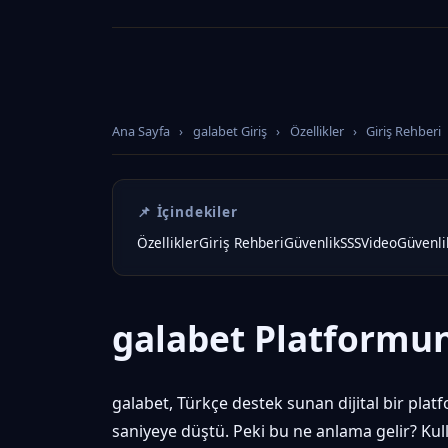
Ana Sayfa
›
galabet Giriş
›
Özellikler
›
Giriş Rehberi
📌 İçindekiler
Özellikler
Giriş Rehberi
Güvenlik
SSS
Video
Güvenli
galabet Platformun
galabet, Türkçe destek sunan dijital bir platf
saniyeye düştü. Peki bu ne anlama gelir? Ku