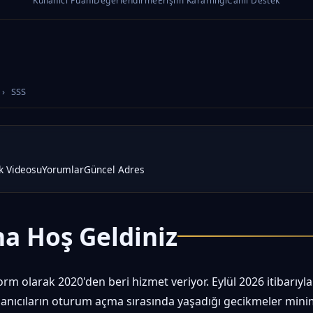
Kullanıcı Puanı
Değerlendirme
Erişim Kararlılığı
Canlı Destek
›
SSS
k Videosu
Yorumlar
Güncel Adres
a Hoş Geldiniz
orm olarak 2020'den beri hizmet veriyor. Eylül 2026 itibarıyla
llanıcıların oturum açma sırasında yaşadığı gecikmeler mini