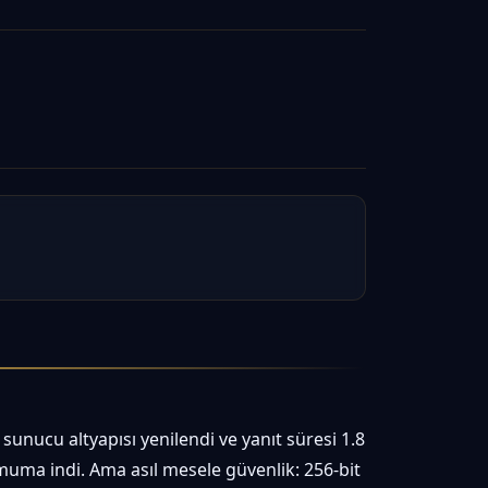
 sunucu altyapısı yenilendi ve yanıt süresi 1.8
muma indi. Ama asıl mesele güvenlik: 256-bit