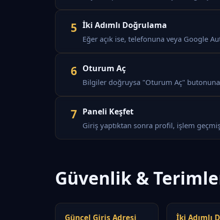
İki Adımlı Doğrulama
5
Eğer açık ise, telefonuna veya Google Au
Oturum Aç
6
Bilgiler doğruysa "Oturum Aç" butonuna tı
Paneli Keşfet
7
Giriş yaptıktan sonra profil, işlem geçmiş
Güvenlik & Terimle
Güncel Giriş Adresi
İki Adımlı