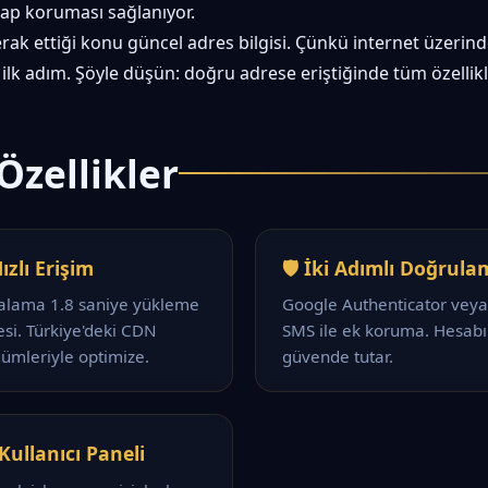
esap koruması sağlanıyor.
erak ettiği konu güncel adres bilgisi. Çünkü internet üzerind
ilk adım. Şöyle düşün: doğru adrese eriştiğinde tüm özellikle
Özellikler
ızlı Erişim
🛡️ İki Adımlı Doğrul
alama 1.8 saniye yükleme
Google Authenticator veya
esi. Türkiye'deki CDN
SMS ile ek koruma. Hesabı
ümleriyle optimize.
güvende tutar.
Kullanıcı Paneli