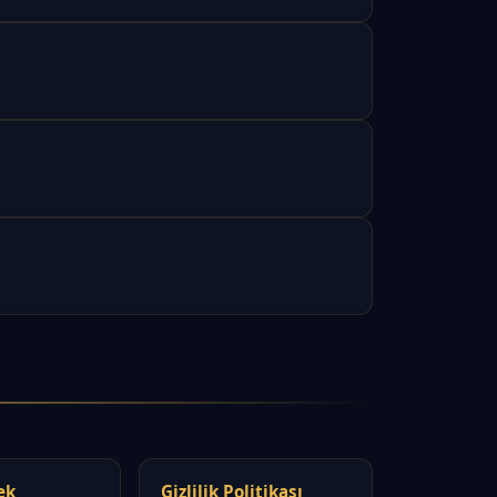
ek
Gizlilik Politikası