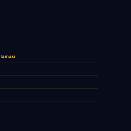
alaması