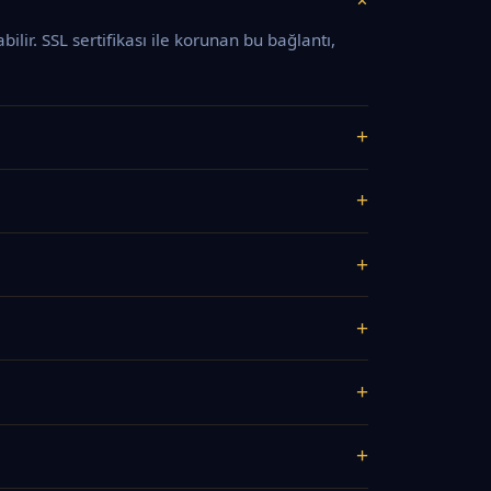
+
lir. SSL sertifikası ile korunan bu bağlantı,
+
cator veya SMS yöntemini tercih edebilirsiniz.
+
ilirsiniz. Bağlantı 30 dakika boyunca geçerlidir.
+
çalışır. Mobil uyumluluk testleri 2026
+
destek operatörleri 7/24 hizmet verir. Ortalama
+
kiyenizi çekmeniz gerekir. Kapatma işlemi 24
+