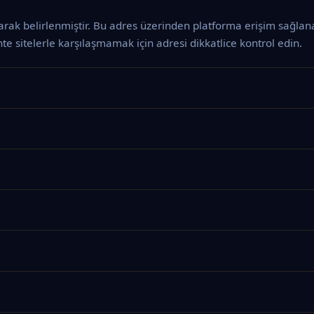
rak belirlenmiştir. Bu adres üzerinden platforma erişim sağlanabi
te sitelerle karşılaşmamak için adresi dikkatlice kontrol edin.
"İki Adımlı Doğrulama" seçeneğini etkinleştirin. Google Authenti
nliğini önemli ölçüde artırır.
tıklayarak e-posta adresinize şifre sıfırlama bağlantısı göndereb
üçük harf ve rakam kullanmanız önerilir.
anmıştır. iOS ve Android cihazlarda tarayıcı üzerinden sorunsuz 
bilde de çalışmaktadır.
esi bulunur. Tıkladığınızda bir sohbet penceresi açılır. Türkçe 
"Hesabı Kapat" bölümüne gidin. İşlemi onaylamadan önce tüm ba
r açmak isterseniz destek ekibiyle iletişime geçebilirsiniz.