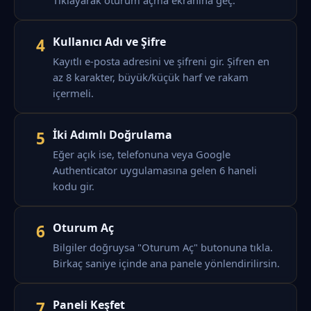
Kullanıcı Adı ve Şifre
4
Kayıtlı e-posta adresini ve şifreni gir. Şifren en
az 8 karakter, büyük/küçük harf ve rakam
içermeli.
İki Adımlı Doğrulama
5
Eğer açık ise, telefonuna veya Google
Authenticator uygulamasına gelen 6 haneli
kodu gir.
Oturum Aç
6
Bilgiler doğruysa "Oturum Aç" butonuna tıkla.
Birkaç saniye içinde ana panele yönlendirilirsin.
Paneli Keşfet
7