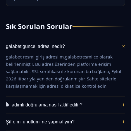
Sık Sorulan Sorular
+
galabet güncel adresi nedir?
galabet resmi giriş adresi m.galabetresmi.co olarak
belirlenmiştir. Bu adres üzerinden platforma erişim
sağlanabilir. SSL sertifikası ile korunan bu bağlantı, Eylül
2026 itibarıyla yeniden doğrulanmıştır. Sahte sitelerle
karşılaşmamak için adresi dikkatlice kontrol edin.
+
İki adımlı doğrulama nasıl aktif edilir?
Profil ayarlarından "Güvenlik" bölümüne gidin, "İki Adımlı
+
Şifre mi unuttum, ne yapmalıyım?
Doğrulama" seçeneğini etkinleştirin. Google
Authenticator veya SMS yöntemini tercih edebilirsiniz. Bu