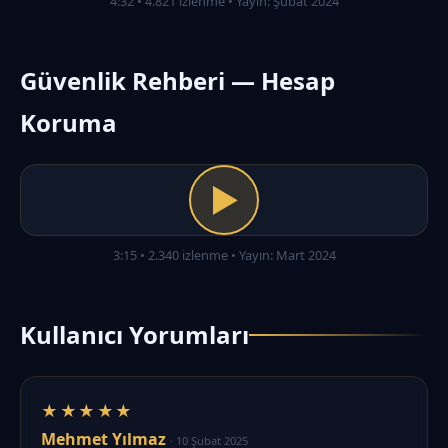
4:32 • 4.821 izlenme • Yayın: Şubat 2024
Güvenlik Rehberi — Hesap
Koruma
▶
3:15 • 2.340 izlenme • Yayın: Mart 2024
Kullanıcı Yorumları
★★★★★
Mehmet Yılmaz
· 10 Şubat 2025