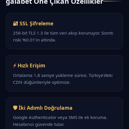
galabet Öne Çıkan Özellikler
🔐 SSL Şifreleme
256-bit TLS 1.3 ile tüm veri akışı korunuyor. Sızıntı
riski %0.01'in altında.
⚡ Hızlı Erişim
Ortalama 1.8 saniye yükleme süresi. Türkiye'deki
CDN düğümleriyle optimize.
🛡️ İki Adımlı Doğrulama
Google Authenticator veya SMS ile ek koruma.
Hesabınızı güvende tutar.