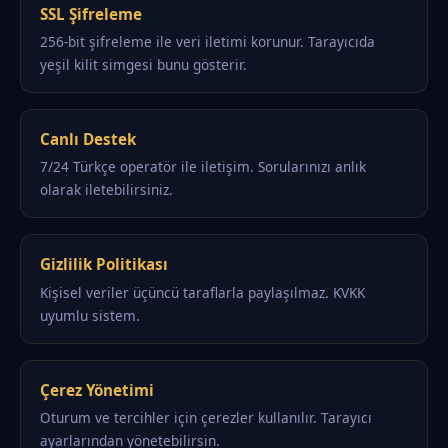
SSL Şifreleme
256-bit şifreleme ile veri iletimi korunur. Tarayıcıda
yeşil kilit simgesi bunu gösterir.
Canlı Destek
7/24 Türkçe operatör ile iletişim. Sorularınızı anlık
olarak iletebilirsiniz.
Gizlilik Politikası
Kişisel veriler üçüncü taraflarla paylaşılmaz. KVKK
uyumlu sistem.
Çerez Yönetimi
Oturum ve tercihler için çerezler kullanılır. Tarayıcı
ayarlarından yönetebilirsin.