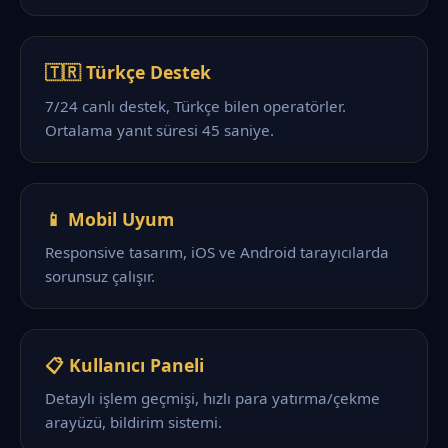
🇹🇷 Türkçe Destek
7/24 canlı destek, Türkçe bilen operatörler.
Ortalama yanıt süresi 45 saniye.
📱 Mobil Uyum
Responsive tasarım, iOS ve Android tarayıcılarda
sorunsuz çalışır.
📋 Kullanıcı Paneli
Detaylı işlem geçmişi, hızlı para yatırma/çekme
arayüzü, bildirim sistemi.