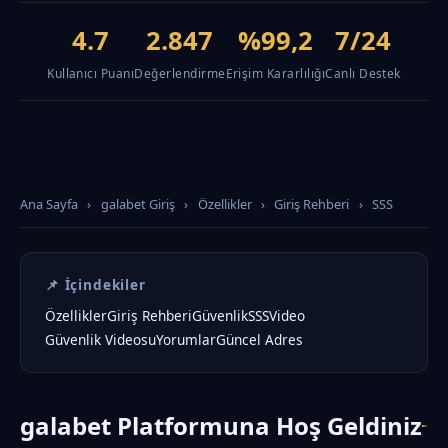
4.7
2.847
%99,2
7/24
Kullanıcı Puanı
Değerlendirme
Erişim Kararlılığı
Canlı Destek
Ana Sayfa
›
galabet Giriş
›
Özellikler
›
Giriş Rehberi
›
SSS
📌 İçindekiler
Özellikler
Giriş Rehberi
Güvenlik
SSS
Video
Güvenlik Videosu
Yorumlar
Güncel Adres
galabet Platformuna Hoş Geldiniz