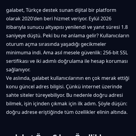
galabet, Türkçe destek sunan dijital bir platform
olarak 2020'den beri hizmet veriyor. Eylül 2026
itibarıyla sunucu altyapısı yenilendi ve yanıt süresi 1.8
saniyeye düştü. Peki bu ne anlama gelir? Kullanıcıların
oturum açma sırasında yaşadığı gecikmeler
minimuma indi. Ama asıl mesele güvenlik: 256-bit SSL
sertifikası ve iki adımlı doğrulama ile hesap koruması
sağlanıyor.
Ve aslında, galabet kullanıcılarının en çok merak ettiği
konu güncel adres bilgisi. Çünkü internet üzerinde
sahte siteler türeyebiliyor. Bu nedenle doğru adresi
bilmek, işin içinden çıkmak için ilk adım. Şöyle düşün:
doğru adrese eriştiğinde tüm özellikler elinin altında.