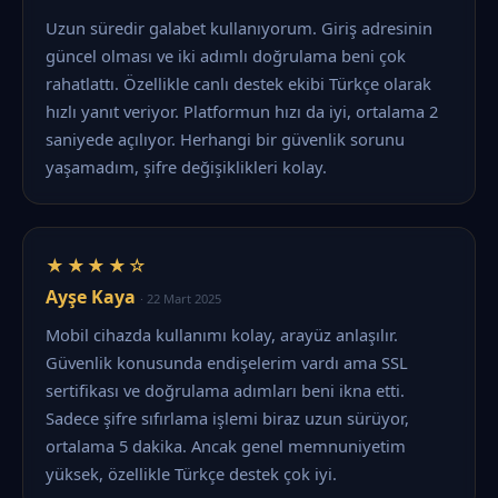
Uzun süredir galabet kullanıyorum. Giriş adresinin
güncel olması ve iki adımlı doğrulama beni çok
rahatlattı. Özellikle canlı destek ekibi Türkçe olarak
hızlı yanıt veriyor. Platformun hızı da iyi, ortalama 2
saniyede açılıyor. Herhangi bir güvenlik sorunu
yaşamadım, şifre değişiklikleri kolay.
★★★★☆
Ayşe Kaya
· 22 Mart 2025
Mobil cihazda kullanımı kolay, arayüz anlaşılır.
Güvenlik konusunda endişelerim vardı ama SSL
sertifikası ve doğrulama adımları beni ikna etti.
Sadece şifre sıfırlama işlemi biraz uzun sürüyor,
ortalama 5 dakika. Ancak genel memnuniyetim
yüksek, özellikle Türkçe destek çok iyi.