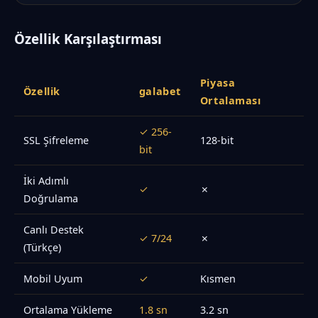
Özellik Karşılaştırması
Piyasa
Özellik
galabet
Ortalaması
✓ 256-
SSL Şifreleme
128-bit
bit
İki Adımlı
✓
✗
Doğrulama
Canlı Destek
✓ 7/24
✗
(Türkçe)
Mobil Uyum
✓
Kısmen
Ortalama Yükleme
1.8 sn
3.2 sn