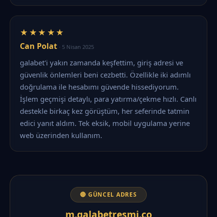
★★★★★
Can Polat
· 5 Nisan 2025
galabet'i yakın zamanda keşfettim, giriş adresi ve
güvenlik önlemleri beni cezbetti. Özellikle iki adımlı
doğrulama ile hesabımı güvende hissediyorum.
İşlem geçmişi detaylı, para yatırma/çekme hızlı. Canlı
destekle birkaç kez görüştüm, her seferinde tatmin
edici yanıt aldım. Tek eksik, mobil uygulama yerine
web üzerinden kullanım.
🔴 GÜNCEL ADRES
m.galabetresmi.co