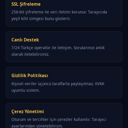
SSL Şifreleme
256-bit şifreleme ile veri iletimi korunur. Tarayıcıda
yeşil kilit simgesi bunu gösterir.
Canlı Destek
7/24 Türkçe operatör ile iletişim. Sorularınızı anlık
olarak iletebilirsiniz.
Gizlilik Politikası
Kişisel veriler üçüncü taraflarla paylaşılmaz. KVKK
uyumlu sistem.
Çerez Yönetimi
Oturum ve tercihler için çerezler kullanılır. Tarayıcı
ayarlarından yönetebilirsin.