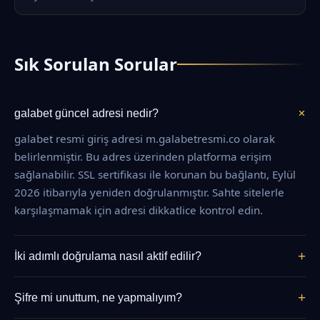
Sık Sorulan Sorular
+
galabet güncel adresi nedir?
galabet resmi giriş adresi m.galabetresmi.co olarak
belirlenmiştir. Bu adres üzerinden platforma erişim
sağlanabilir. SSL sertifikası ile korunan bu bağlantı, Eylül
2026 itibarıyla yeniden doğrulanmıştır. Sahte sitelerle
karşılaşmamak için adresi dikkatlice kontrol edin.
+
İki adımlı doğrulama nasıl aktif edilir?
Profil ayarlarından "Güvenlik" bölümüne gidin, "İki Adımlı
+
Şifre mi unuttum, ne yapmalıyım?
Doğrulama" seçeneğini etkinleştirin. Google
Authenticator veya SMS yöntemini tercih edebilirsiniz. Bu