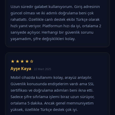
Uzun süredir galabet kullanıyorum. Giriş adresinin
güncel olması ve iki adımlı doğrulama beni çok
rahatlattı. Özellikle canlı destek ekibi Türkçe olarak
hızlı yanıt veriyor. Platformun hızı da iyi, ortalama 2
saniyede açılıyor. Herhangi bir güvenlik sorunu
yaşamadım, şifre değişiklikleri kolay.
★★★★☆
Ayşe Kaya
· 22 Mart 2025
Mobil cihazda kullanımı kolay, arayüz anlaşılır.
Güvenlik konusunda endişelerim vardı ama SSL
sertifikası ve doğrulama adımları beni ikna etti.
Sadece şifre sıfırlama işlemi biraz uzun sürüyor,
ortalama 5 dakika. Ancak genel memnuniyetim
yüksek, özellikle Türkçe destek çok iyi.