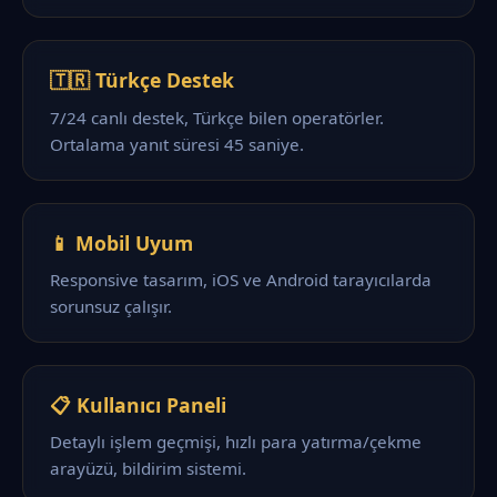
🇹🇷 Türkçe Destek
7/24 canlı destek, Türkçe bilen operatörler.
Ortalama yanıt süresi 45 saniye.
📱 Mobil Uyum
Responsive tasarım, iOS ve Android tarayıcılarda
sorunsuz çalışır.
📋 Kullanıcı Paneli
Detaylı işlem geçmişi, hızlı para yatırma/çekme
arayüzü, bildirim sistemi.