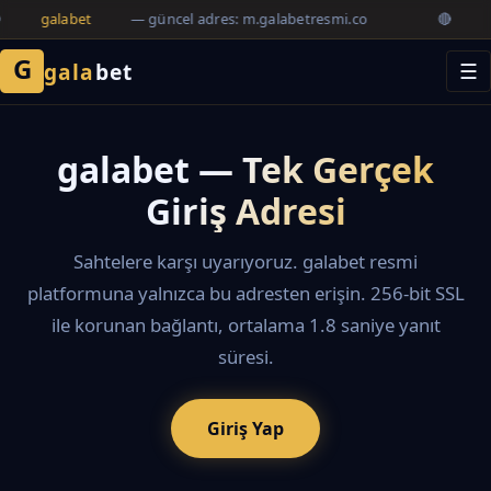
galabet
— güncel adres: m.galabetresmi.co
🔴
G
gala
bet
☰
galabet — Tek Gerçek
Giriş Adresi
Sahtelere karşı uyarıyoruz. galabet resmi
platformuna yalnızca bu adresten erişin. 256-bit SSL
ile korunan bağlantı, ortalama 1.8 saniye yanıt
süresi.
Giriş Yap