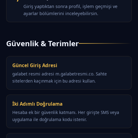
Giriş yaptıktan sonra profil, işlem geçmişi ve
ayarlar bölümlerini inceleyebilirsin.
Güvenlik & Terimler
Güncel Giriş Adresi
galabet resmi adresi m.galabetresmi.co. Sahte
sitelerden kaçınmak için bu adresi kullan.
İki Adımlı Doğrulama
Hesaba ek bir güvenlik katmanı. Her girişte SMS veya
uygulama ile doğrulama kodu istenir.