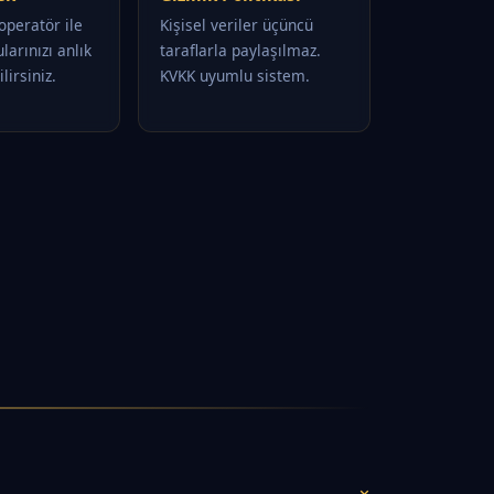
operatör ile
Kişisel veriler üçüncü
ularınızı anlık
taraflarla paylaşılmaz.
lirsiniz.
KVKK uyumlu sistem.