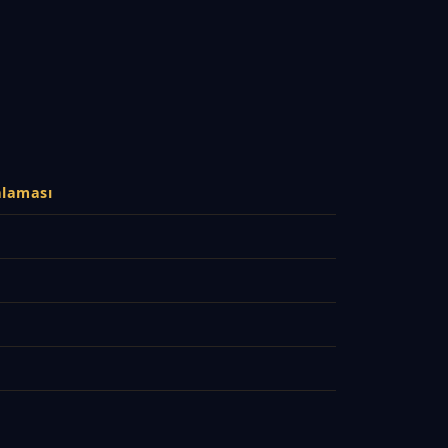
alaması