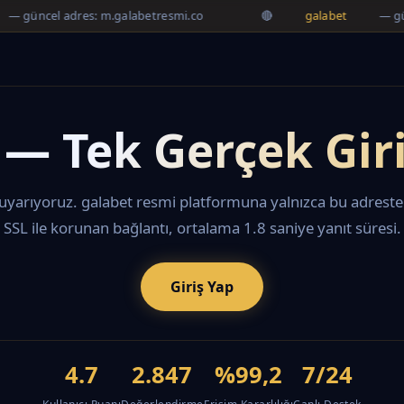
güncel adres: m.galabetresmi.co
🔴
galabet
— güncel
 — Tek Gerçek Giri
 uyarıyoruz. galabet resmi platformuna yalnızca bu adresten
SSL ile korunan bağlantı, ortalama 1.8 saniye yanıt süresi.
Giriş Yap
4.7
2.847
%99,2
7/24