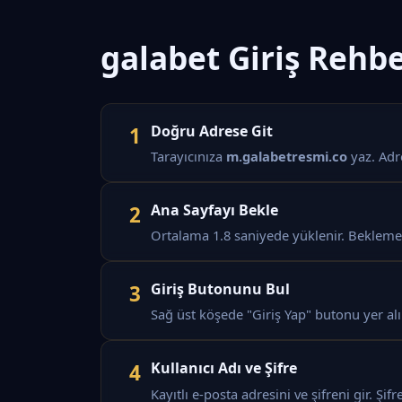
galabet Giriş Rehb
Doğru Adrese Git
1
Tarayıcınıza
m.galabetresmi.co
yaz. Adre
Ana Sayfayı Bekle
2
Ortalama 1.8 saniyede yüklenir. Bekleme
Giriş Butonunu Bul
3
Sağ üst köşede "Giriş Yap" butonu yer al
Kullanıcı Adı ve Şifre
4
Kayıtlı e-posta adresini ve şifreni gir. Ş