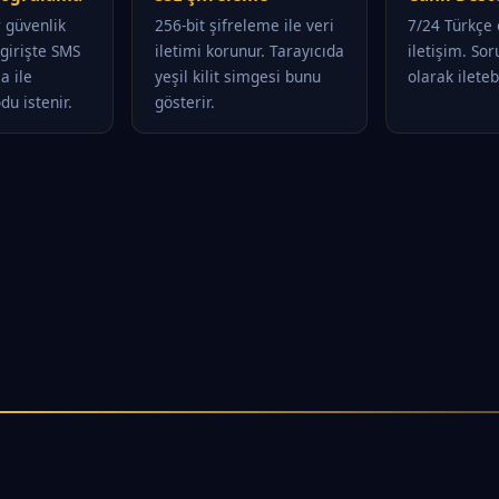
 güvenlik
256-bit şifreleme ile veri
7/24 Türkçe 
girişte SMS
iletimi korunur. Tarayıcıda
iletişim. Sor
a ile
yeşil kilit simgesi bunu
olarak iletebi
u istenir.
gösterir.