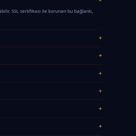
+
lir. SSL sertifikası ile korunan bu bağlantı,
+
cator veya SMS yöntemini tercih edebilirsiniz.
+
ilirsiniz. Bağlantı 30 dakika boyunca geçerlidir.
+
çalışır. Mobil uyumluluk testleri 2026
+
destek operatörleri 7/24 hizmet verir. Ortalama
+
kiyenizi çekmeniz gerekir. Kapatma işlemi 24
+