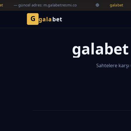
— güncel adres: m.galabetresmi.co
🔴
galabet
— 
G
gala
bet
galabet
Sahtelere karşı