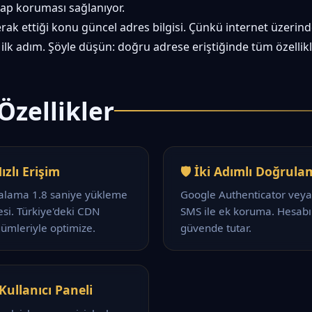
esap koruması sağlanıyor.
erak ettiği konu güncel adres bilgisi. Çünkü internet üzerind
ilk adım. Şöyle düşün: doğru adrese eriştiğinde tüm özellikle
Özellikler
ızlı Erişim
🛡️ İki Adımlı Doğrul
alama 1.8 saniye yükleme
Google Authenticator veya
esi. Türkiye'deki CDN
SMS ile ek koruma. Hesabı
ümleriyle optimize.
güvende tutar.
Kullanıcı Paneli