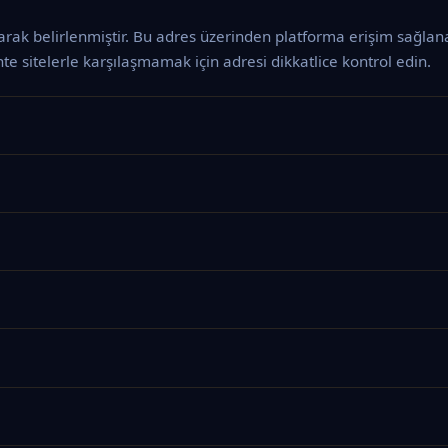
rak belirlenmiştir. Bu adres üzerinden platforma erişim sağlanabi
te sitelerle karşılaşmamak için adresi dikkatlice kontrol edin.
"İki Adımlı Doğrulama" seçeneğini etkinleştirin. Google Authenti
nliğini önemli ölçüde artırır.
tıklayarak e-posta adresinize şifre sıfırlama bağlantısı göndereb
üçük harf ve rakam kullanmanız önerilir.
anmıştır. iOS ve Android cihazlarda tarayıcı üzerinden sorunsuz 
bilde de çalışmaktadır.
esi bulunur. Tıkladığınızda bir sohbet penceresi açılır. Türkçe 
"Hesabı Kapat" bölümüne gidin. İşlemi onaylamadan önce tüm ba
r açmak isterseniz destek ekibiyle iletişime geçebilirsiniz.