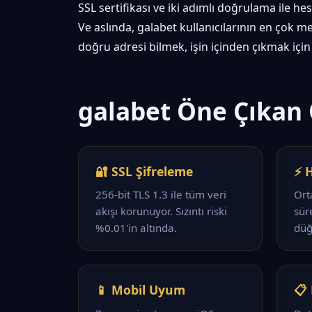
SSL sertifikası ve iki adımlı doğrulama ile h
Ve aslında, galabet kullanıcılarının en çok m
doğru adresi bilmek, işin içinden çıkmak için 
galabet Öne Çıkan 
🔐 SSL Şifreleme
⚡ H
256-bit TLS 1.3 ile tüm veri
Ort
akışı korunuyor. Sızıntı riski
sür
%0.01'in altında.
düğ
📱 Mobil Uyum
📋 