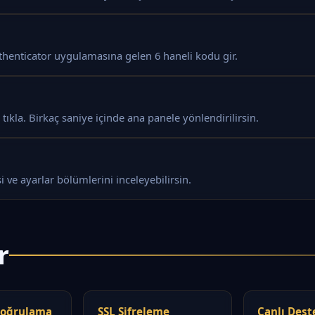
thenticator uygulamasına gelen 6 haneli kodu gir.
kla. Birkaç saniye içinde ana panele yönlendirilirsin.
i ve ayarlar bölümlerini inceleyebilirsin.
r
 Doğrulama
SSL Şifreleme
Canlı Dest