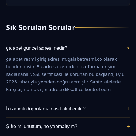
Sık Sorulan Sorular
+
galabet güncel adresi nedir?
galabet resmi giriş adresi m.galabetresmi.co olarak
belirlenmiştir. Bu adres üzerinden platforma erişim
sağlanabilir. SSL sertifikası ile korunan bu bağlantı, Eylül
2026 itibarıyla yeniden doğrulanmıştır. Sahte sitelerle
karşılaşmamak için adresi dikkatlice kontrol edin.
+
İki adımlı doğrulama nasıl aktif edilir?
Profil ayarlarından "Güvenlik" bölümüne gidin, "İki Adımlı
+
Şifre mi unuttum, ne yapmalıyım?
Doğrulama" seçeneğini etkinleştirin. Google
Authenticator veya SMS yöntemini tercih edebilirsiniz. Bu