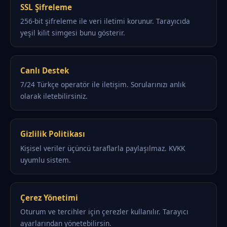
SSL Şifreleme
256-bit şifreleme ile veri iletimi korunur. Tarayıcıda
yeşil kilit simgesi bunu gösterir.
Canlı Destek
7/24 Türkçe operatör ile iletişim. Sorularınızı anlık
olarak iletebilirsiniz.
Gizlilik Politikası
Kişisel veriler üçüncü taraflarla paylaşılmaz. KVKK
uyumlu sistem.
Çerez Yönetimi
Oturum ve tercihler için çerezler kullanılır. Tarayıcı
ayarlarından yönetebilirsin.