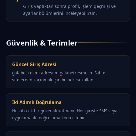
Giriş yaptıktan sonra profil, işlem geçmişi ve
ayarlar bölümlerini inceleyebilirsin.
Güvenlik & Terimler
Güncel Giriş Adresi
galabet resmi adresi m.galabetresmi.co. Sahte
sitelerden kaçınmak için bu adresi kullan.
İki Adımlı Doğrulama
Hesaba ek bir güvenlik katmanı. Her girişte SMS veya
uygulama ile doğrulama kodu istenir.