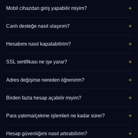
Giriş sayfasında "Şifremi Unuttum" bağlantısına
işlem yaklaşık 2 dakikanızı alır ve hesap güvenliğini
+
Mobil cihazdan giriş yapabilir miyim?
tıklayarak e-posta adresinize şifre sıfırlama bağlantısı
önemli ölçüde artırır.
gönderebilirsiniz. Bağlantı 30 dakika boyunca geçerlidir.
Evet, platform tamamen responsive olarak tasarlanmıştır.
Yeni şifre belirlerken en az 8 karakter, büyük-küçük harf
+
Canlı desteğe nasıl ulaşırım?
iOS ve Android cihazlarda tarayıcı üzerinden sorunsuz
ve rakam kullanmanız önerilir.
çalışır. Mobil uyumluluk testleri 2026 Ağustos'unda
Ana sayfanın sağ alt köşesinde canlı destek simgesi
yapılmış ve tüm temel işlevler mobilde de çalışmaktadır.
+
Hesabımı nasıl kapatabilirim?
bulunur. Tıkladığınızda bir sohbet penceresi açılır. Türkçe
destek operatörleri 7/24 hizmet verir. Ortalama yanıt
Hesap kapatma işlemi için profil ayarlarında "Hesabı
süresi 45 saniyedir.
+
SSL sertifikası ne işe yarar?
Kapat" bölümüne gidin. İşlemi onaylamadan önce tüm
bakiyenizi çekmeniz gerekir. Kapatma işlemi 24 saat
SSL (Güvenli Yuva Katmanı) sertifikası, tarayıcı ile sunucu
içinde gerçekleştirilir. Bu süre içinde tekrar açmak
+
Adres değişirse nereden öğrenirim?
arasındaki veri aktarımını şifreler. Bu sayede kişisel
isterseniz destek ekibiyle iletişime geçebilirsiniz.
bilgileriniz ve şifreniz üçüncü taraflarca okunamaz.
Güncel adres değişiklikleri resmi sosyal medya
galabet 256-bit TLS 1.3 şifreleme kullanır.
+
Birden fazla hesap açabilir miyim?
hesaplarından duyurulur. Ayrıca e-posta bültenine kayıtlı
olan kullanıcılara da bildirim gönderilir. Herhangi bir
Platform kuralları gereği her kullanıcı tek bir hesap
değişiklikte bu sayfa da güncellenir, sık sık kontrol edin.
+
Para yatırma/çekme işlemleri ne kadar sürer?
açabilir. Birden fazla hesap tespiti durumunda hesaplar
incelenir ve kullanıcı bilgilendirilir. Bu kural, platformun
Para yatırma işlemleri genellikle anında gerçekleşir.
adil kullanımını sağlamak içindir.
+
Hesap güvenliğimi nasıl artırabilirim?
Çekme talepleri ise bankaya bağlı olarak 1-3 iş günü