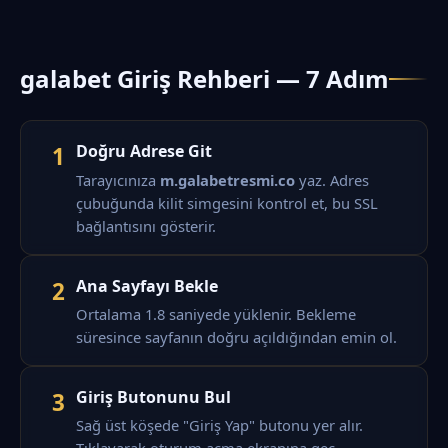
galabet Giriş Rehberi — 7 Adım
Doğru Adrese Git
1
Tarayıcınıza
m.galabetresmi.co
yaz. Adres
çubuğunda kilit simgesini kontrol et, bu SSL
bağlantısını gösterir.
Ana Sayfayı Bekle
2
Ortalama 1.8 saniyede yüklenir. Bekleme
süresince sayfanın doğru açıldığından emin ol.
Giriş Butonunu Bul
3
Sağ üst köşede "Giriş Yap" butonu yer alır.
Tıklayarak oturum açma ekranına geç.