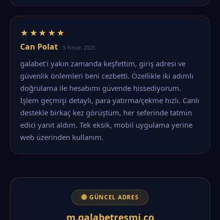
★★★★★
Can Polat
· 5 Nisan 2025
galabet'i yakın zamanda keşfettim, giriş adresi ve
güvenlik önlemleri beni cezbetti. Özellikle iki adımlı
doğrulama ile hesabımı güvende hissediyorum.
İşlem geçmişi detaylı, para yatırma/çekme hızlı. Canlı
destekle birkaç kez görüştüm, her seferinde tatmin
edici yanıt aldım. Tek eksik, mobil uygulama yerine
web üzerinden kullanım.
🔴 GÜNCEL ADRES
m.galabetresmi.co