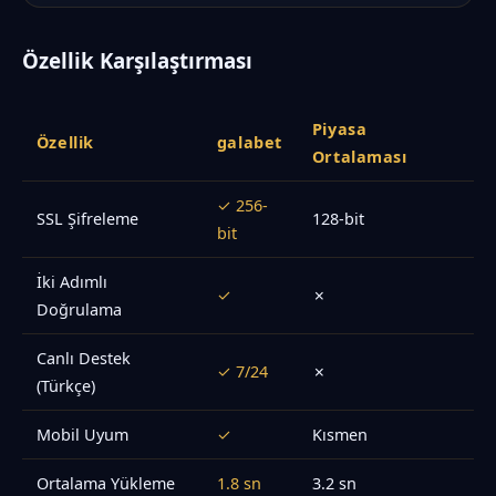
Özellik Karşılaştırması
Piyasa
Özellik
galabet
Ortalaması
✓ 256-
SSL Şifreleme
128-bit
bit
İki Adımlı
✓
✗
Doğrulama
Canlı Destek
✓ 7/24
✗
(Türkçe)
Mobil Uyum
✓
Kısmen
Ortalama Yükleme
1.8 sn
3.2 sn