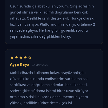
Uzun süredir galabet kullanıyorum. Giriş adresinin
güncel olması ve iki adımlı doğrulama beni çok
rahatlattı. Özellikle canlı destek ekibi Türkçe olarak
hızlı yanıt veriyor. Platformun hızı da iyi, ortalama 2
saniyede açılıyor. Herhangi bir güvenlik sorunu
yaşamadım, şifre değişiklikleri kolay.
★★★★☆
Ayşe Kaya
· 22 Mart 2025
Mobil cihazda kullanımı kolay, arayüz anlaşılır.
Güvenlik konusunda endişelerim vardı ama SSL
sertifikası ve doğrulama adımları beni ikna etti.
Sadece şifre sıfırlama işlemi biraz uzun sürüyor,
ortalama 5 dakika. Ancak genel memnuniyetim
yüksek, özellikle Türkçe destek çok iyi.