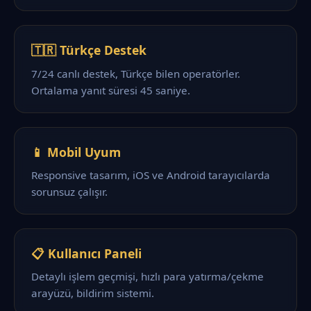
🇹🇷 Türkçe Destek
7/24 canlı destek, Türkçe bilen operatörler.
Ortalama yanıt süresi 45 saniye.
📱 Mobil Uyum
Responsive tasarım, iOS ve Android tarayıcılarda
sorunsuz çalışır.
📋 Kullanıcı Paneli
Detaylı işlem geçmişi, hızlı para yatırma/çekme
arayüzü, bildirim sistemi.