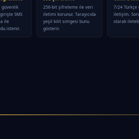
 güvenlik
256-bit şifreleme ile veri
7/24 Türkçe 
girişte SMS
iletimi korunur. Tarayıcıda
iletişim. Sor
a ile
yeşil kilit simgesi bunu
olarak iletebi
u istenir.
gösterir.