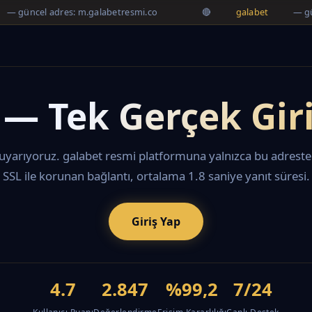
güncel adres: m.galabetresmi.co
🔴
galabet
— güncel
 — Tek Gerçek Giri
 uyarıyoruz. galabet resmi platformuna yalnızca bu adresten
SSL ile korunan bağlantı, ortalama 1.8 saniye yanıt süresi.
Giriş Yap
4.7
2.847
%99,2
7/24