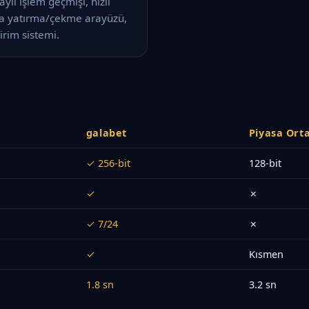
aylı işlem geçmişi, hızlı
a yatırma/çekme arayüzü,
dirim sistemi.
galabet
Piyasa Ort
✓ 256-bit
128-bit
✓
✗
✓ 7/24
✗
✓
Kısmen
1.8 sn
3.2 sn