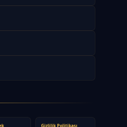
ek
Gizlilik Politikası