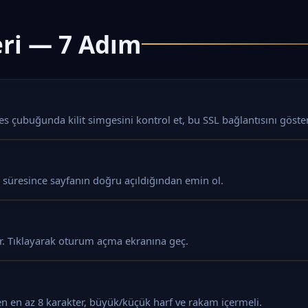
eri — 7 Adım
s çubuğunda kilit simgesini kontrol et, bu SSL bağlantısını göster
 süresince sayfanın doğru açıldığından emin ol.
ır. Tıklayarak oturum açma ekranına geç.
ifren en az 8 karakter, büyük/küçük harf ve rakam içermeli.