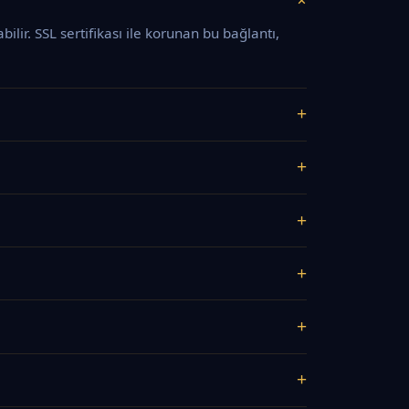
+
lir. SSL sertifikası ile korunan bu bağlantı,
+
cator veya SMS yöntemini tercih edebilirsiniz.
+
ilirsiniz. Bağlantı 30 dakika boyunca geçerlidir.
+
çalışır. Mobil uyumluluk testleri 2026
+
destek operatörleri 7/24 hizmet verir. Ortalama
+
kiyenizi çekmeniz gerekir. Kapatma işlemi 24
+