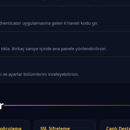
thenticator uygulamasına gelen 6 haneli kodu gir.
kla. Birkaç saniye içinde ana panele yönlendirilirsin.
i ve ayarlar bölümlerini inceleyebilirsin.
r
 Doğrulama
SSL Şifreleme
Canlı Dest