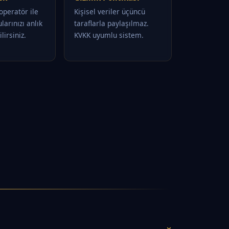
operatör ile
Kişisel veriler üçüncü
ularınızı anlık
taraflarla paylaşılmaz.
lirsiniz.
KVKK uyumlu sistem.