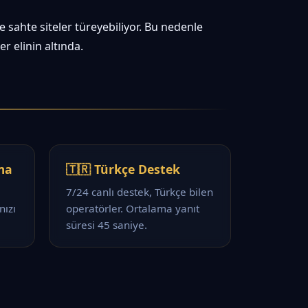
e sahte siteler türeyebiliyor. Bu nedenle
r elinin altında.
ama
🇹🇷 Türkçe Destek
7/24 canlı destek, Türkçe bilen
nızı
operatörler. Ortalama yanıt
süresi 45 saniye.