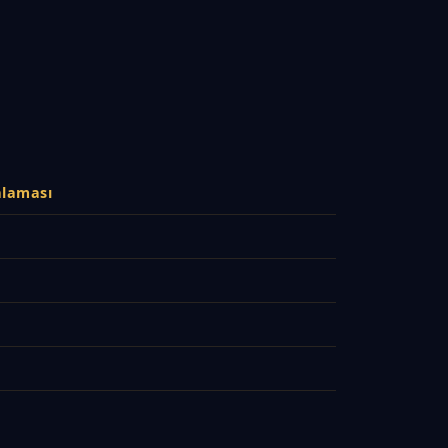
alaması