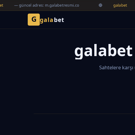
— güncel adres: m.galabetresmi.co
🔴
galabet
— 
G
gala
bet
galabet
Sahtelere karşı