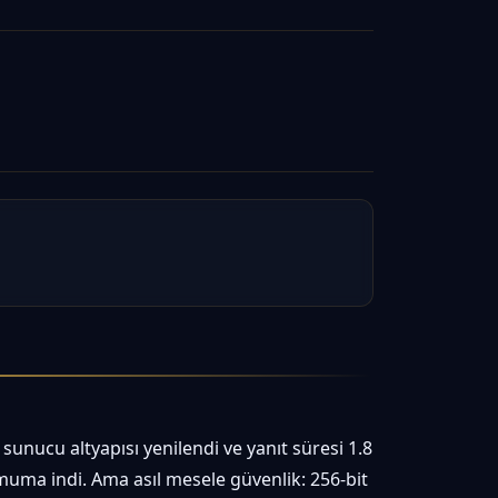
 sunucu altyapısı yenilendi ve yanıt süresi 1.8
muma indi. Ama asıl mesele güvenlik: 256-bit