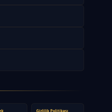
ek
Gizlilik Politikası