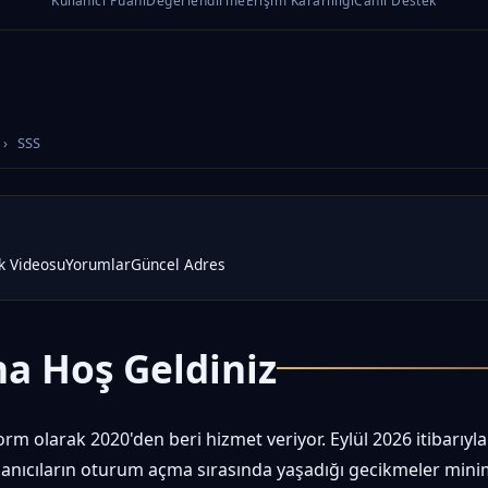
Kullanıcı Puanı
Değerlendirme
Erişim Kararlılığı
Canlı Destek
›
SSS
k Videosu
Yorumlar
Güncel Adres
a Hoş Geldiniz
orm olarak 2020'den beri hizmet veriyor. Eylül 2026 itibarıyla
llanıcıların oturum açma sırasında yaşadığı gecikmeler mini