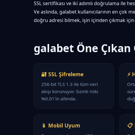
SSL sertifikası ve iki adımlı doğrulama ile h
Ve aslında, galabet kullanıcılarının en çok m
doğru adresi bilmek, işin içinden çıkmak için 
galabet Öne Çıkan 
🔐 SSL Şifreleme
⚡ H
256-bit TLS 1.3 ile tüm veri
Ort
akışı korunuyor. Sızıntı riski
sür
%0.01'in altında.
düğ
📱 Mobil Uyum
📋 