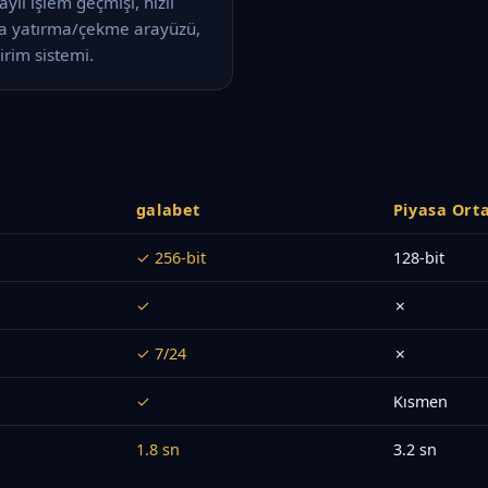
aylı işlem geçmişi, hızlı
a yatırma/çekme arayüzü,
dirim sistemi.
galabet
Piyasa Ort
✓ 256-bit
128-bit
✓
✗
✓ 7/24
✗
✓
Kısmen
1.8 sn
3.2 sn