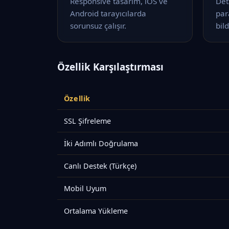
Responsive tasarım, iOS ve
Det
Android tarayıcılarda
par
sorunsuz çalışır.
bil
Özellik Karşılaştırması
Özellik
SSL Şifreleme
İki Adımlı Doğrulama
Canlı Destek (Türkçe)
Mobil Uyum
Ortalama Yükleme