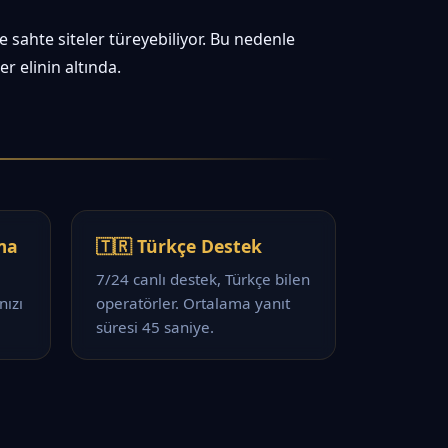
e sahte siteler türeyebiliyor. Bu nedenle
r elinin altında.
ama
🇹🇷 Türkçe Destek
7/24 canlı destek, Türkçe bilen
nızı
operatörler. Ortalama yanıt
süresi 45 saniye.