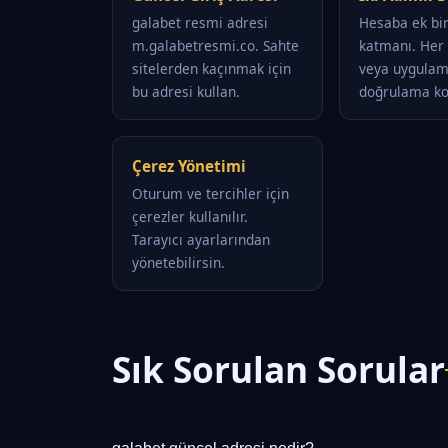
galabet resmi adresi
Hesaba ek bir
m.galabetresmi.co. Sahte
katmanı. Her 
sitelerden kaçınmak için
veya uygulam
bu adresi kullan.
doğrulama kod
Çerez Yönetimi
Oturum ve tercihler için
çerezler kullanılır.
Tarayıcı ayarlarından
yönetebilirsin.
Sık Sorulan Sorular