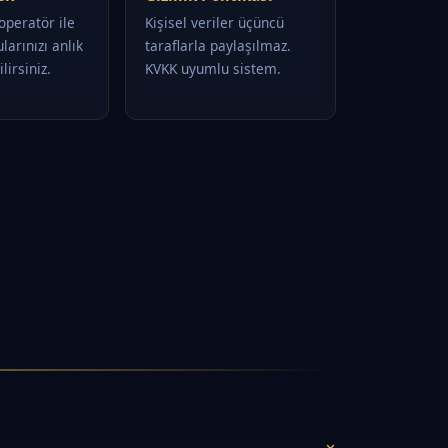
operatör ile
Kişisel veriler üçüncü
ularınızı anlık
taraflarla paylaşılmaz.
lirsiniz.
KVKK uyumlu sistem.