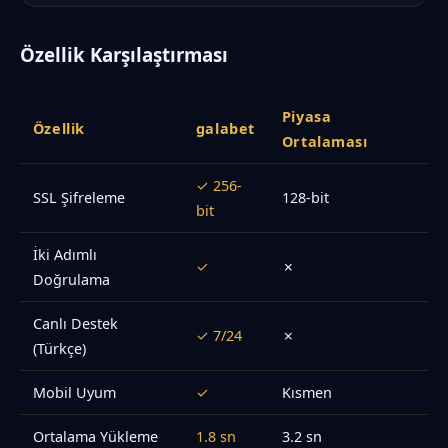
Özellik Karşılaştırması
Piyasa
Özellik
galabet
Ortalaması
✓ 256-
SSL Şifreleme
128-bit
bit
İki Adımlı
✓
✗
Doğrulama
Canlı Destek
✓ 7/24
✗
(Türkçe)
Mobil Uyum
✓
Kısmen
Ortalama Yükleme
1.8 sn
3.2 sn