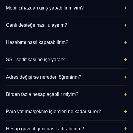
Giriş sayfasında "Şifremi Unuttum" bağlantısına
işlem yaklaşık 2 dakikanızı alır ve hesap güvenliğini
+
Mobil cihazdan giriş yapabilir miyim?
tıklayarak e-posta adresinize şifre sıfırlama bağlantısı
önemli ölçüde artırır.
gönderebilirsiniz. Bağlantı 30 dakika boyunca geçerlidir.
Evet, platform tamamen responsive olarak tasarlanmıştır.
Yeni şifre belirlerken en az 8 karakter, büyük-küçük harf
+
Canlı desteğe nasıl ulaşırım?
iOS ve Android cihazlarda tarayıcı üzerinden sorunsuz
ve rakam kullanmanız önerilir.
çalışır. Mobil uyumluluk testleri 2026 Ağustos'unda
Ana sayfanın sağ alt köşesinde canlı destek simgesi
yapılmış ve tüm temel işlevler mobilde de çalışmaktadır.
+
Hesabımı nasıl kapatabilirim?
bulunur. Tıkladığınızda bir sohbet penceresi açılır. Türkçe
destek operatörleri 7/24 hizmet verir. Ortalama yanıt
Hesap kapatma işlemi için profil ayarlarında "Hesabı
süresi 45 saniyedir.
+
SSL sertifikası ne işe yarar?
Kapat" bölümüne gidin. İşlemi onaylamadan önce tüm
bakiyenizi çekmeniz gerekir. Kapatma işlemi 24 saat
SSL (Güvenli Yuva Katmanı) sertifikası, tarayıcı ile sunucu
içinde gerçekleştirilir. Bu süre içinde tekrar açmak
+
Adres değişirse nereden öğrenirim?
arasındaki veri aktarımını şifreler. Bu sayede kişisel
isterseniz destek ekibiyle iletişime geçebilirsiniz.
bilgileriniz ve şifreniz üçüncü taraflarca okunamaz.
Güncel adres değişiklikleri resmi sosyal medya
galabet 256-bit TLS 1.3 şifreleme kullanır.
+
Birden fazla hesap açabilir miyim?
hesaplarından duyurulur. Ayrıca e-posta bültenine kayıtlı
olan kullanıcılara da bildirim gönderilir. Herhangi bir
Platform kuralları gereği her kullanıcı tek bir hesap
değişiklikte bu sayfa da güncellenir, sık sık kontrol edin.
+
Para yatırma/çekme işlemleri ne kadar sürer?
açabilir. Birden fazla hesap tespiti durumunda hesaplar
incelenir ve kullanıcı bilgilendirilir. Bu kural, platformun
Para yatırma işlemleri genellikle anında gerçekleşir.
adil kullanımını sağlamak içindir.
+
Hesap güvenliğimi nasıl artırabilirim?
Çekme talepleri ise bankaya bağlı olarak 1-3 iş günü