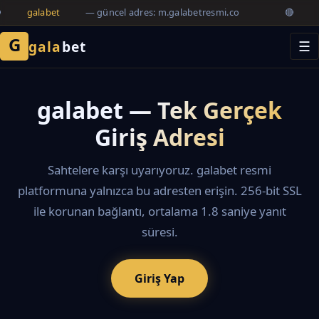

galabet
— güncel adres: m.galabetresmi.co
🔴
G
gala
bet
☰
galabet — Tek Gerçek
Giriş Adresi
Sahtelere karşı uyarıyoruz. galabet resmi
platformuna yalnızca bu adresten erişin. 256-bit SSL
ile korunan bağlantı, ortalama 1.8 saniye yanıt
süresi.
Giriş Yap