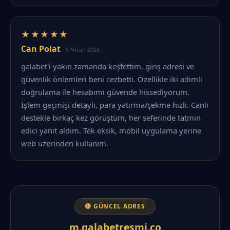
★★★★★
Can Polat
· 5 Nisan 2025
galabet'i yakın zamanda keşfettim, giriş adresi ve
güvenlik önlemleri beni cezbetti. Özellikle iki adımlı
doğrulama ile hesabımı güvende hissediyorum.
İşlem geçmişi detaylı, para yatırma/çekme hızlı. Canlı
destekle birkaç kez görüştüm, her seferinde tatmin
edici yanıt aldım. Tek eksik, mobil uygulama yerine
web üzerinden kullanım.
🔴 GÜNCEL ADRES
m.galabetresmi.co