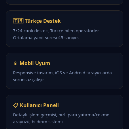
🇹🇷 Türkçe Destek
7/24 canlı destek, Türkçe bilen operatörler.
Ortalama yanıt süresi 45 saniye.
📱 Mobil Uyum
Responsive tasarım, iOS ve Android tarayıcılarda
sorunsuz çalışır.
📋 Kullanıcı Paneli
Detaylı işlem geçmişi, hızlı para yatırma/çekme
arayüzü, bildirim sistemi.