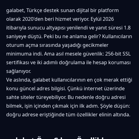
galabet, Türkçe destek sunan dijital bir platform
olarak 2020'den beri hizmet veriyor. Eylül 2026
itibarıyla sunucu altyapısı yenilendi ve yanıt süresi 1.8
saniyeye düştü. Peki bu ne anlama gelir? Kullanıcıların
oturum açma sırasında yaşadığı gecikmeler
minimuma indi. Ama asıl mesele güvenlik: 256-bit SSL
sertifikası ve iki adımlı doğrulama ile hesap koruması
sağlanıyor.
Ve aslında, galabet kullanıcılarının en çok merak ettiği
konu güncel adres bilgisi. Çünkü internet üzerinde
sahte siteler türeyebiliyor. Bu nedenle doğru adresi
bilmek, işin içinden çıkmak için ilk adım. Şöyle düşün:
doğru adrese eriştiğinde tüm özellikler elinin altında.