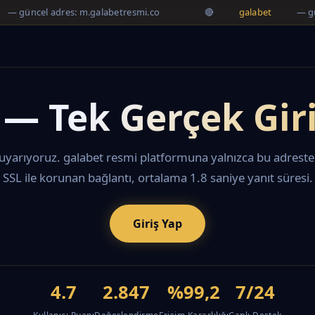
güncel adres: m.galabetresmi.co
🔴
galabet
— güncel
 — Tek Gerçek Giri
 uyarıyoruz. galabet resmi platformuna yalnızca bu adresten
SSL ile korunan bağlantı, ortalama 1.8 saniye yanıt süresi.
Giriş Yap
4.7
2.847
%99,2
7/24