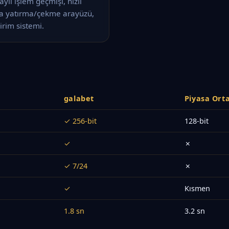
aylı işlem geçmişi, hızlı
a yatırma/çekme arayüzü,
dirim sistemi.
galabet
Piyasa Ort
✓ 256-bit
128-bit
✓
✗
✓ 7/24
✗
✓
Kısmen
1.8 sn
3.2 sn