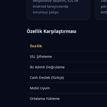
Responsive tasarım, iOS ve
Det
Android tarayıcılarda
par
sorunsuz çalışır.
bil
Özellik Karşılaştırması
Özellik
SSL Şifreleme
İki Adımlı Doğrulama
Canlı Destek (Türkçe)
Mobil Uyum
Ortalama Yükleme