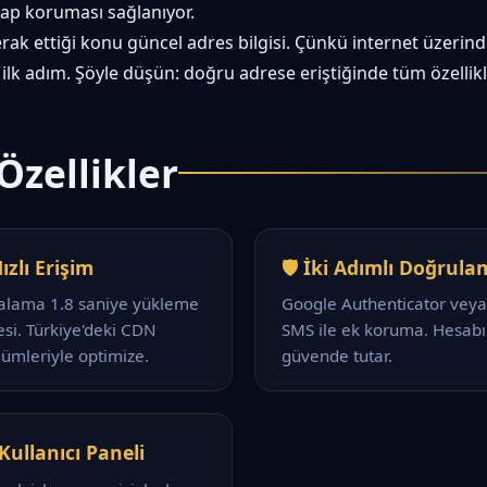
esap koruması sağlanıyor.
erak ettiği konu güncel adres bilgisi. Çünkü internet üzerind
ilk adım. Şöyle düşün: doğru adrese eriştiğinde tüm özellikle
Özellikler
ızlı Erişim
🛡️ İki Adımlı Doğrul
alama 1.8 saniye yükleme
Google Authenticator veya
esi. Türkiye'deki CDN
SMS ile ek koruma. Hesabı
ümleriyle optimize.
güvende tutar.
Kullanıcı Paneli