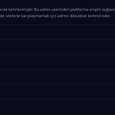
rak belirlenmiştir. Bu adres üzerinden platforma erişim sağlanabi
te sitelerle karşılaşmamak için adresi dikkatlice kontrol edin.
"İki Adımlı Doğrulama" seçeneğini etkinleştirin. Google Authenti
nliğini önemli ölçüde artırır.
tıklayarak e-posta adresinize şifre sıfırlama bağlantısı göndereb
üçük harf ve rakam kullanmanız önerilir.
anmıştır. iOS ve Android cihazlarda tarayıcı üzerinden sorunsuz 
bilde de çalışmaktadır.
esi bulunur. Tıkladığınızda bir sohbet penceresi açılır. Türkçe 
"Hesabı Kapat" bölümüne gidin. İşlemi onaylamadan önce tüm ba
r açmak isterseniz destek ekibiyle iletişime geçebilirsiniz.